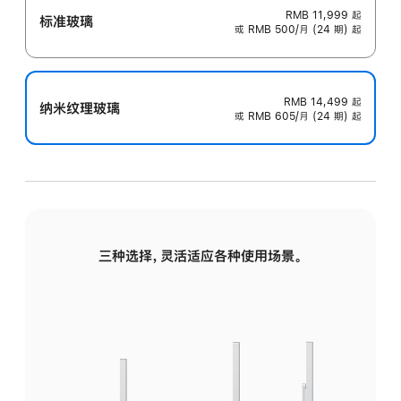
RMB 11,999
起
标准玻璃
或 RMB 500/月 (24 期) 起
RMB 14,499
起
纳米纹理玻璃
或 RMB 605/月 (24 期) 起
三种选择，灵活适应各种使用场景。
标