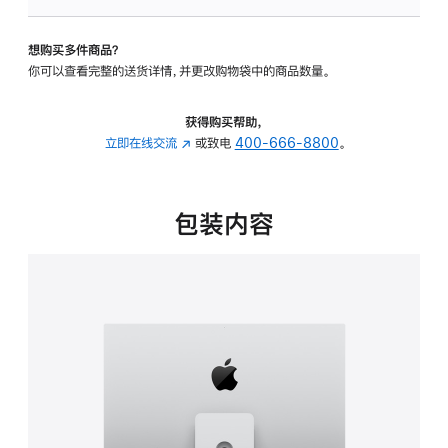
板
-
想购买多件商品？
可
你可以查看完整的送货详情，并更改购物袋中的商品数量。
调
倾
斜
获得购买帮助，
度
立即在线交流
(在
或致电
400-666-8800
。
及
新
高
窗
度
口
包装内容
的
中
支
打
架
开)
的
分
期
付
款
选
项)