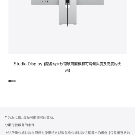
Studio Display (配备纳米纹理玻璃面板和可调倾斜度及高度的支
架)
网
脚
‡ 为近似值。金额可能随时间变动。
注
页
分期付款服务的条件
页
上述所示分期付款金额仅为使用特定期数免息分期付款估算得出的示例 (仅显示整数数