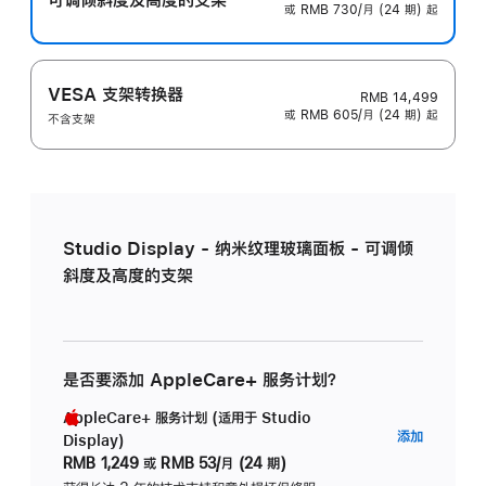
或 RMB 730/月 (24 期) 起
VESA 支架转换器
RMB 14,499
或 RMB 605/月 (24 期) 起
不含支架
Studio Display - 纳米纹理玻璃面板 - 可调倾
斜度及高度的支架
是否要添加 AppleCare+ 服务计划？
AppleCare+ 服务计划 (适用于 Studio
AppleC
添加
Display)
服
RMB 1,249
或
RMB 53/月 (24 期)