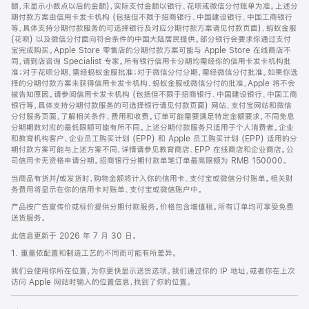
脚
额，未显示小数点以后的金额)，实际支付金额以银行、花呗或微信分付账单为准。上述分
期付款方案由信用卡发卡机构 (包括但不限于招商银行、中国建设银行、中国工商银行
等，具体支持分期付款服务的可选择银行及对应分期付款方案请见付款页面)、蚂蚁金服
(花呗) 以及微信分付面向符合条件的中国大陆居民提供。部分银行会要求你通过支付
宝完成购买。Apple Store 零售店的分期付款方案可能与 Apple Store 在线商店不
同，请到店咨询 Specialist 专家。所有银行信用卡分期均需经你的信用卡发卡机构批
准；对于花呗分期，需经蚂蚁金服批准；对于微信分付分期，需经微信分付批准。如果你选
择的分期付款方案未获得信用卡发卡机构、蚂蚁金服或微信分付的批准，Apple 将不会
被告知原因。请参阅信用卡发卡机构 (包括但不限于招商银行、中国建设银行、中国工商
银行等，具体支持分期付款服务的可选择银行请见付款页面) 网站、支付宝网站和微信
分付服务页面，了解相关条件、费用和收费。订单可能需要满足特定金额要求，不同免息
分期期数对应的最低限额可能有所不同。上述分期付款服务只适用于个人消费者。企业
和教育机构客户、企业员工购买计划 (EPP) 和 Apple 员工购买计划 (EPP) 适用的分
期付款方案可能与上述方案不同，详情请参见教育商店、EPP 在线商店和企业商店。公
司信用卡无资格申请分期。招商银行分期付款单笔订单最高限额为 RMB 150000。
当商品有货并/或发货时，购物金额将计入你的信用卡、支付宝或微信分付账单。相关财
务费用将显示在你的信用卡对账单、支付宝或微信账户中。
产品按广告宣传价或标价提供分期付款服务。价格包含增值税。所有订单均可享受免费
送货服务。
此信息更新于 2026 年 7 月 30 日。
1. 重量依配置和制造工艺的不同而可能有所差异。
我们会使用你所在位置，为你更快显示送货选项。我们通过你的 IP 地址，或者你在上次
访问 Apple 网站时输入的位置信息，找到了你的位置。