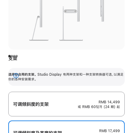
支架
选择你合用的支架。
Studio Display 有两种支架和一种支架转换器可选，以满足
展
你的各种安装需求。
开
RMB 14,499
可调倾斜度的支架
或 RMB 605/月 (24 期) 起
RMB 17,499
可调倾斜度及高‍度的支‍架