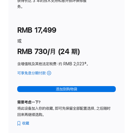
务
获得长达 3 年的技术支持和意外损坏保修服
务。
计
划
(适
RMB 17,499
用
于
或
Studio
RMB 730/月 (24 期)
Display
含增值税及其他法定税费
：约 RMB 2,023
脚
‡。
注
可享免息分期付款
(Studio
Display
-
添加到购物袋
纳
米
需要考虑一下？
纹
将此设备加入你的收藏，即可先保留全部配置选择，之后随时
理
回来再继续选购。
玻
璃
收藏
面