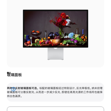
玻璃面板
两种抗反射玻璃面板可选。
标配的玻璃面板经过特别设计，反光率极低。纳米纹理
展
玻璃面板可分散反射光，从而进一步减少反光，即使在高亮光源的工作场所也能保
持出色画质。
开