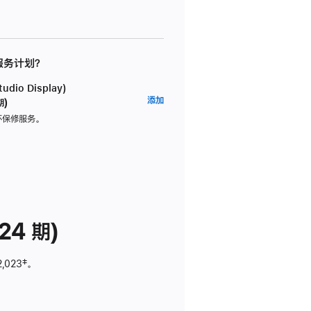
 服务计划？
dio Display)
AppleCare+
添加
期)
服
坏保修服务。
务
计
划
(适
用
于
24 期)
Studio
Display)
2,023
脚
‡。
注