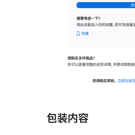
-
添
纳
米
需要考虑一下？
纹
将此设备加入你的收藏，即可先保留
理
玻
收藏
璃
面
板
想购买多件商品？
-
你可以查看完整的送货详情，并更改购物袋
可
调
倾
获得购买帮助，
立即在线
斜
度
及
高
度
包装内容
的
支
架
的