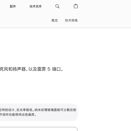
配件
技术支持
概览
技术规格
级麦克风和扬声器，以及雷雳 5 端口。
过特别设计，反光率极低。纳米纹理玻璃面板可分散反射
作场所也能保持出色画质。