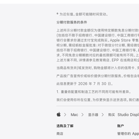
网
脚
‡ 为近似值。金额可能随时间变动。
注
页
分期付款服务的条件
页
上述所示分期付款金额仅为使用特定期数免息分期付款估
脚
(包括但不限于招商银行、中国建设银行、中国工商银行
银行会要求你通过支付宝完成购买。Apple Store 零
呗分期，需经蚂蚁金服批准；对于微信分付分期，需经微信
括但不限于招商银行、中国建设银行、中国工商银行等，
求，不同免息分期期数对应的最低限额可能有所不同。上述分
上述方案不同，详情请参见教育商店、EPP 在线商店和
当商品有货并/或发货时，购物金额将计入你的信用卡、
产品按广告宣传价或标价提供分期付款服务。价格包含
此信息更新于 2026 年 7 月 30 日。
1. 重量依配置和制造工艺的不同而可能有所差异。
我们会使用你所在位置，为你更快显示送货选项。我们通过你
Mac
显示器
购买 Studio Displ
Apple
选购及了解
账户
商店
管理你的 App