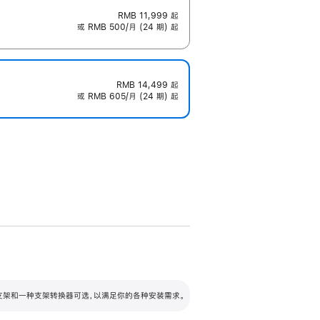
RMB 11,999
起
或 RMB 500/月 (24 期) 起
RMB 14,499
起
或 RMB 605/月 (24 期) 起
配可调倾斜度及高度的支架，额外增加 105
VESA 支架转换器
 有两种支架和一种支架转换器可选，以满足你的各种安装需求。
毫米的高度调节范围。
容的支架 (未随附)