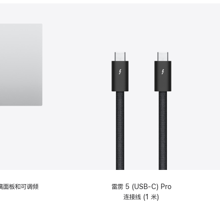
分
期
付
款
选
项)
理玻璃面板和可调倾
雷雳 5 (USB-C) Pro
连接线 (1 米)