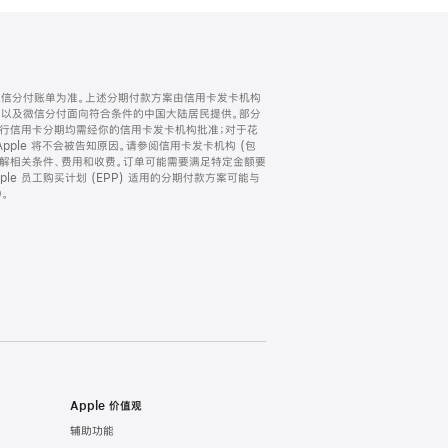
微信分付账单为准。上述分期付款方案由信用卡发卡机构
) 以及微信分付面向符合条件的中国大陆居民提供。部分
家。所有银行信用卡分期均需经你的信用卡发卡机构批准；对于花
ple 将不会被告知原因。请参阅信用卡发卡机构 (包
了解相关条件、费用和收费。订单可能需要满足特定金额要
e 员工购买计划 (EPP) 适用的分期付款方案可能与
。
Apple 价值观
辅助功能