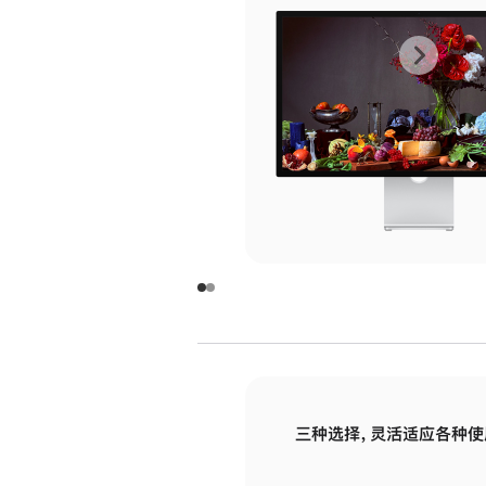
上
下
一
一
张
张
图
图
库
库
图
图
片
片
-
-
玻
玻
璃
璃
三种选择，灵活适应各种使
面
面
板
板