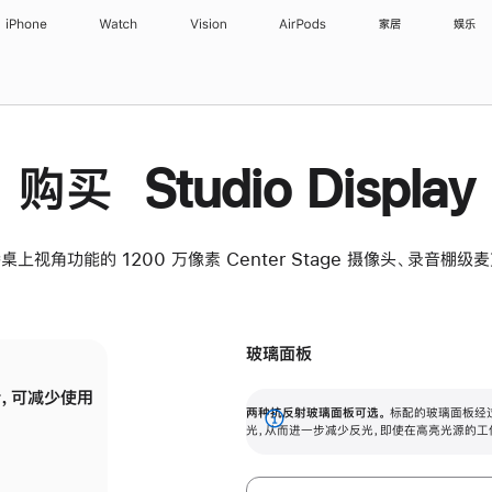
iPhone
Watch
Vision
AirPods
家居
娱乐
购买 Studio Display
桌上视角功能的 1200 万像素 Center Stage 摄像头、录音棚
玻璃面板
，可减少使用
纳米纹理玻璃面板可进一步减少反光，即使在
两种抗反射玻璃面板可选。
标配的玻璃面板经
。
有高亮光源的场所使用，也能保持出色画质。
展
光，从而进一步减少反光，即使在高亮光源的工
开