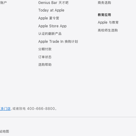
e 账户
Genius Bar 天才吧
商务选购
Today at Apple
教育应用
Apple 夏令营
Apple 与教育
Apple Store App
高校师生选购
认证的翻新产品
Apple Trade In 换购计划
分期付款
订单状态
选购帮助
更多门店
，或者致电
400-666-8800
。
站地图