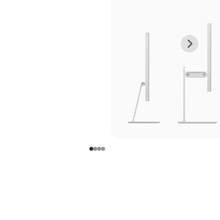
上
下
一
一
张
张
图
图
库
库
图
图
片
片
-
-
支
支
架
架