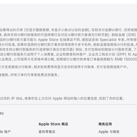
算得出的示例 (仅显示整数数额，未显示小数点以后的金额)，实际支付金额以银行、花呗或
等，具体支持分期付款服务的可选择银行及对应分期付款方案请见付款页面)、蚂蚁金服 (花呗
售店的分期付款方案可能与 Apple Store 在线商店不同，请到店咨询 Specialist 专
分付批准。如果你选择的分期付款方案未获得信用卡发卡机构、蚂蚁金服或微信分付的批准，Ap
具体支持分期付款服务的可选择银行请见付款页面) 网站、支付宝网站和微信分付服务页面，
期付款服务只适用于个人消费者。企业和教育机构客户、企业员工购买计划 (EPP) 和 Appl
企业商店。公司信用卡无资格申请分期。招商银行分期付款单笔订单最高限额为 RMB 150000
支付宝或微信分付账单。相关财务费用将显示在你的信用卡对账单、支付宝或微信账户中。
增值税。所有订单均可享受免费送货服务。
的 IP 地址，或者你在上次访问 Apple 网站时输入的位置信息，找到了你的位置。
ay
Apple Store 商店
商务应用
le 账户
查找零售店
Apple 与商务