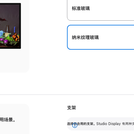
标准玻璃
纳米纹理玻璃
支架
用场景。
标配可调倾斜度的支架，提供 30 度的倾斜度
选
选择你合用的支架。
Studio Display
调节范围。
展