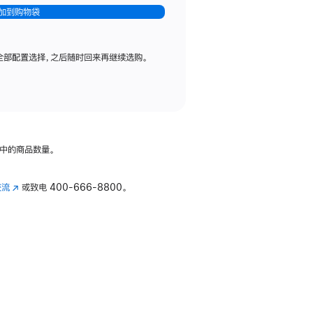
加到购物袋
全部配置选择，之后随时回来再继续选购。
中的商品数量。
交流
(在
或致电
400-666-8800。
新
窗
口
中
打
开)