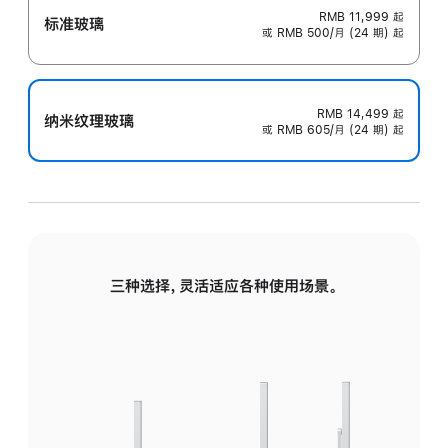
RMB 11,999
起
标准玻璃
或 RMB 500/月 (24 期) 起
RMB 14,499
起
纳米纹理玻璃
或 RMB 605/月 (24 期) 起
三种选择，灵活适应各种使用场景。
标