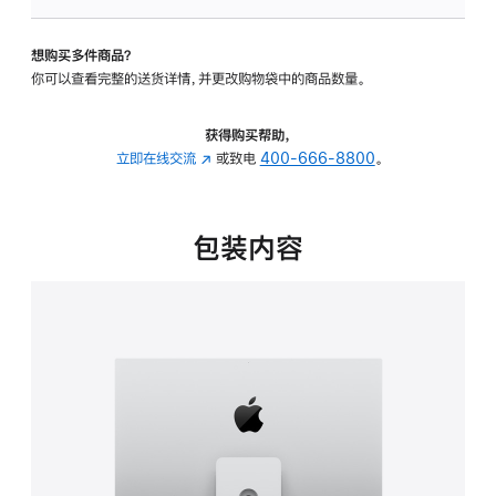
板
-
想购买多件商品？
可
你可以查看完整的送货详情，并更改购物袋中的商品数量。
调
倾
斜
获得购买帮助，
度
立即在线交流
(在
或致电
400-666-8800
。
及
新
高
窗
度
口
包装内容
的
中
支
打
架
开)
的
分
期
付
款
选
项)