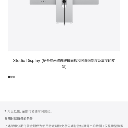
Studio Display (配备纳米纹理玻璃面板和可调倾斜度及高度的支
架)
网
脚
‡ 为近似值。金额可能随时间变动。
注
页
分期付款服务的条件
页
上述所示分期付款金额仅为使用特定期数免息分期付款估算得出的示例 (仅显示整数数