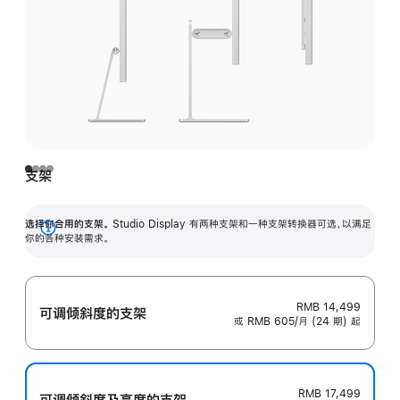
支架
选择你合用的支架。
Studio Display 有两种支架和一种支架转换器可选，以满足
展
你的各种安装需求。
开
RMB 14,499
可调倾斜度的支架
或 RMB 605/月 (24 期) 起
RMB 17,499
可调倾斜度及高‍度的支‍架