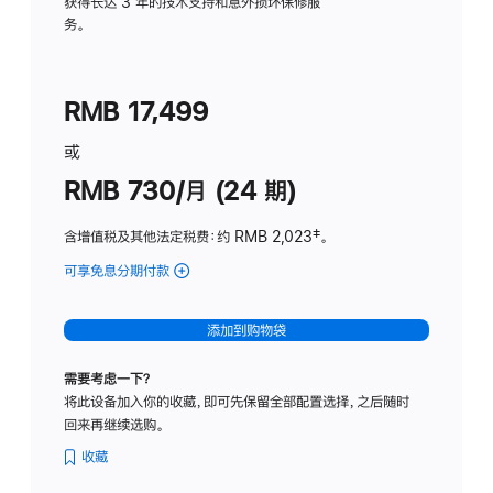
务
获得长达 3 年的技术支持和意外损坏保修服
务。
计
划
(适
RMB 17,499
用
于
或
Studio
RMB 730/月 (24 期)
Display
含增值税及其他法定税费
：约 RMB 2,023
脚
‡。
注
可享免息分期付款
(Studio
Display
-
添加到购物袋
纳
米
需要考虑一下？
纹
将此设备加入你的收藏，即可先保留全部配置选择，之后随时
理
回来再继续选购。
玻
璃
收藏
面