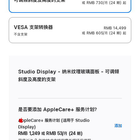
或 RMB 730/月 (24 期) 起
VESA 支架转换器
RMB 14,499
或 RMB 605/月 (24 期) 起
不含支架
Studio Display - 纳米纹理玻璃面板 - 可调倾
斜度及高度的支架
是否要添加 AppleCare+ 服务计划？
AppleCare+ 服务计划 (适用于 Studio
AppleC
添加
Display)
服
RMB 1,249
或
RMB 53/月 (24 期)