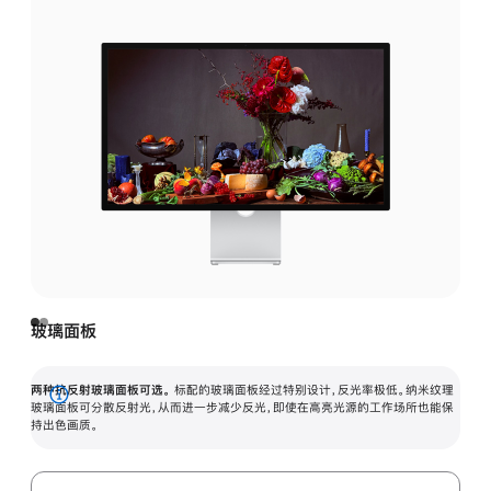
玻璃面板
两种抗反射玻璃面板可选。
标配的玻璃面板经过特别设计，反光率极低。纳米纹理
展
玻璃面板可分散反射光，从而进一步减少反光，即使在高亮光源的工作场所也能保
持出色画质。
开