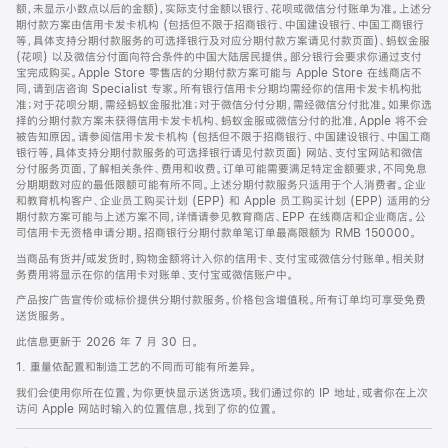
脚
额，未显示小数点以后的金额)，实际支付金额以银行、花呗或微信分付账单为准。上述分
期付款方案由信用卡发卡机构 (包括但不限于招商银行、中国建设银行、中国工商银行
等，具体支持分期付款服务的可选择银行及对应分期付款方案请见付款页面)、蚂蚁金服
(花呗) 以及微信分付面向符合条件的中国大陆居民提供。部分银行会要求你通过支付
宝完成购买。Apple Store 零售店的分期付款方案可能与 Apple Store 在线商店不
同，请到店咨询 Specialist 专家。所有银行信用卡分期均需经你的信用卡发卡机构批
准；对于花呗分期，需经蚂蚁金服批准；对于微信分付分期，需经微信分付批准。如果你选
择的分期付款方案未获得信用卡发卡机构、蚂蚁金服或微信分付的批准，Apple 将不会
被告知原因。请参阅信用卡发卡机构 (包括但不限于招商银行、中国建设银行、中国工商
银行等，具体支持分期付款服务的可选择银行请见付款页面) 网站、支付宝网站和微信
分付服务页面，了解相关条件、费用和收费。订单可能需要满足特定金额要求，不同免息
分期期数对应的最低限额可能有所不同。上述分期付款服务只适用于个人消费者。企业
和教育机构客户、企业员工购买计划 (EPP) 和 Apple 员工购买计划 (EPP) 适用的分
期付款方案可能与上述方案不同，详情请参见教育商店、EPP 在线商店和企业商店。公
司信用卡无资格申请分期。招商银行分期付款单笔订单最高限额为 RMB 150000。
当商品有货并/或发货时，购物金额将计入你的信用卡、支付宝或微信分付账单。相关财
务费用将显示在你的信用卡对账单、支付宝或微信账户中。
产品按广告宣传价或标价提供分期付款服务。价格包含增值税。所有订单均可享受免费
送货服务。
此信息更新于 2026 年 7 月 30 日。
1. 重量依配置和制造工艺的不同而可能有所差异。
我们会使用你所在位置，为你更快显示送货选项。我们通过你的 IP 地址，或者你在上次
访问 Apple 网站时输入的位置信息，找到了你的位置。