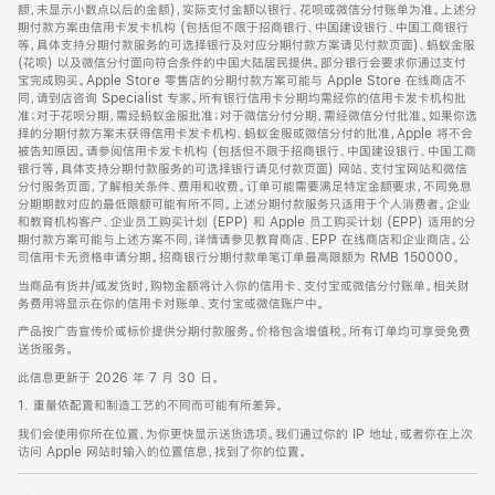
脚
额，未显示小数点以后的金额)，实际支付金额以银行、花呗或微信分付账单为准。上述分
期付款方案由信用卡发卡机构 (包括但不限于招商银行、中国建设银行、中国工商银行
等，具体支持分期付款服务的可选择银行及对应分期付款方案请见付款页面)、蚂蚁金服
(花呗) 以及微信分付面向符合条件的中国大陆居民提供。部分银行会要求你通过支付
宝完成购买。Apple Store 零售店的分期付款方案可能与 Apple Store 在线商店不
同，请到店咨询 Specialist 专家。所有银行信用卡分期均需经你的信用卡发卡机构批
准；对于花呗分期，需经蚂蚁金服批准；对于微信分付分期，需经微信分付批准。如果你选
择的分期付款方案未获得信用卡发卡机构、蚂蚁金服或微信分付的批准，Apple 将不会
被告知原因。请参阅信用卡发卡机构 (包括但不限于招商银行、中国建设银行、中国工商
银行等，具体支持分期付款服务的可选择银行请见付款页面) 网站、支付宝网站和微信
分付服务页面，了解相关条件、费用和收费。订单可能需要满足特定金额要求，不同免息
分期期数对应的最低限额可能有所不同。上述分期付款服务只适用于个人消费者。企业
和教育机构客户、企业员工购买计划 (EPP) 和 Apple 员工购买计划 (EPP) 适用的分
期付款方案可能与上述方案不同，详情请参见教育商店、EPP 在线商店和企业商店。公
司信用卡无资格申请分期。招商银行分期付款单笔订单最高限额为 RMB 150000。
当商品有货并/或发货时，购物金额将计入你的信用卡、支付宝或微信分付账单。相关财
务费用将显示在你的信用卡对账单、支付宝或微信账户中。
产品按广告宣传价或标价提供分期付款服务。价格包含增值税。所有订单均可享受免费
送货服务。
此信息更新于 2026 年 7 月 30 日。
1. 重量依配置和制造工艺的不同而可能有所差异。
我们会使用你所在位置，为你更快显示送货选项。我们通过你的 IP 地址，或者你在上次
访问 Apple 网站时输入的位置信息，找到了你的位置。