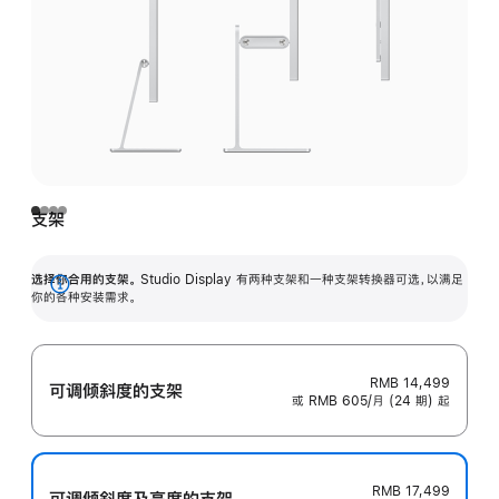
支架
选择你合用的支架。
Studio Display 有两种支架和一种支架转换器可选，以满足
展
你的各种安装需求。
开
RMB 14,499
可调倾斜度的支架
或 RMB 605/月 (24 期) 起
RMB 17,499
可调倾斜度及高‍度的支‍架