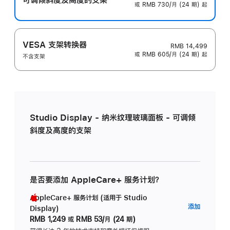
或 RMB 730/月 (24 期) 起
VESA 支架转换器
RMB 14,499
或 RMB 605/月 (24 期) 起
不含支架
Studio Display - 纳米纹理玻璃面板 - 可调倾
斜度及高度的支架
是否要添加 AppleCare+ 服务计划？
AppleCare+ 服务计划 (适用于 Studio
AppleC
添加
Display)
服
RMB 1,249
或
RMB 53/月 (24 期)