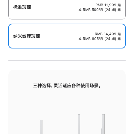
RMB 11,999
起
标准玻璃
或 RMB 500/月 (24 期) 起
RMB 14,499
起
纳米纹理玻璃
或 RMB 605/月 (24 期) 起
三种选择，灵活适应各种使用场景。
标