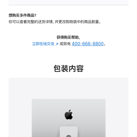
板
-
想购买多件商品？
可
你可以查看完整的送货详情，并更改购物袋中的商品数量。
调
倾
斜
获得购买帮助，
度
立即在线交流
(在
或致电
400-666-8800
。
及
新
高
窗
度
口
包装内容
的
中
支
打
架
开)
的
分
期
付
款
选
项)