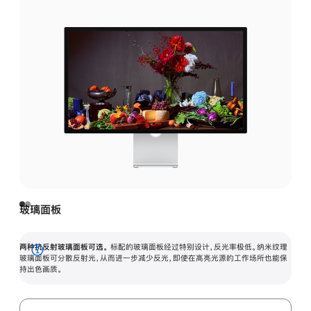
玻璃面板
两种抗反射玻璃面板可选。
标配的玻璃面板经过特别设计，反光率极低。纳米纹理
展
玻璃面板可分散反射光，从而进一步减少反光，即使在高亮光源的工作场所也能保
持出色画质。
开