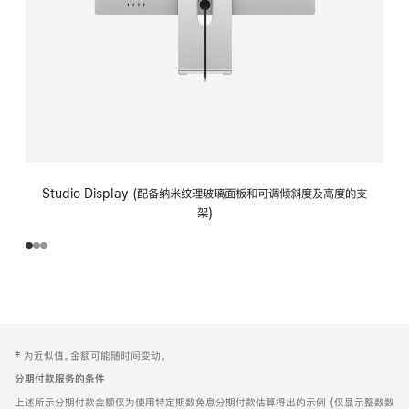
Studio Display (配备纳米纹理玻璃面板和可调倾斜度及高度的支
架)
网
脚
‡ 为近似值。金额可能随时间变动。
注
页
分期付款服务的条件
页
上述所示分期付款金额仅为使用特定期数免息分期付款估算得出的示例 (仅显示整数数