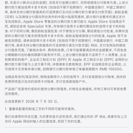
脚
额，未显示小数点以后的金额)，实际支付金额以银行、花呗或微信分付账单为准。上述分
期付款方案由信用卡发卡机构 (包括但不限于招商银行、中国建设银行、中国工商银行
等，具体支持分期付款服务的可选择银行及对应分期付款方案请见付款页面)、蚂蚁金服
(花呗) 以及微信分付面向符合条件的中国大陆居民提供。部分银行会要求你通过支付
宝完成购买。Apple Store 零售店的分期付款方案可能与 Apple Store 在线商店不
同，请到店咨询 Specialist 专家。所有银行信用卡分期均需经你的信用卡发卡机构批
准；对于花呗分期，需经蚂蚁金服批准；对于微信分付分期，需经微信分付批准。如果你选
择的分期付款方案未获得信用卡发卡机构、蚂蚁金服或微信分付的批准，Apple 将不会
被告知原因。请参阅信用卡发卡机构 (包括但不限于招商银行、中国建设银行、中国工商
银行等，具体支持分期付款服务的可选择银行请见付款页面) 网站、支付宝网站和微信
分付服务页面，了解相关条件、费用和收费。订单可能需要满足特定金额要求，不同免息
分期期数对应的最低限额可能有所不同。上述分期付款服务只适用于个人消费者。企业
和教育机构客户、企业员工购买计划 (EPP) 和 Apple 员工购买计划 (EPP) 适用的分
期付款方案可能与上述方案不同，详情请参见教育商店、EPP 在线商店和企业商店。公
司信用卡无资格申请分期。招商银行分期付款单笔订单最高限额为 RMB 150000。
当商品有货并/或发货时，购物金额将计入你的信用卡、支付宝或微信分付账单。相关财
务费用将显示在你的信用卡对账单、支付宝或微信账户中。
产品按广告宣传价或标价提供分期付款服务。价格包含增值税。所有订单均可享受免费
送货服务。
此信息更新于 2026 年 7 月 30 日。
1. 重量依配置和制造工艺的不同而可能有所差异。
我们会使用你所在位置，为你更快显示送货选项。我们通过你的 IP 地址，或者你在上次
访问 Apple 网站时输入的位置信息，找到了你的位置。