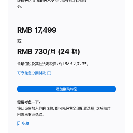
务
获得长达 3 年的技术支持和意外损坏保修服
务。
计
划
(适
RMB 17,499
用
于
或
Studio
RMB 730/月 (24 期)
Display
含增值税及其他法定税费
：约 RMB 2,023
脚
‡。
注
可享免息分期付款
(Studio
Display
-
添加到购物袋
纳
米
需要考虑一下？
纹
将此设备加入你的收藏，即可先保留全部配置选择，之后随时
理
回来再继续选购。
玻
璃
收藏
面