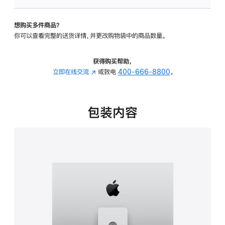
板
-
想购买多件商品？
可
你可以查看完整的送货详情，并更改购物袋中的商品数量。
调
倾
斜
获得购买帮助，
度
立即在线交流
(在
或致电
400-666-8800
。
及
新
高
窗
度
口
包装内容
的
中
支
打
架
开)
的
分
期
付
款
选
项)