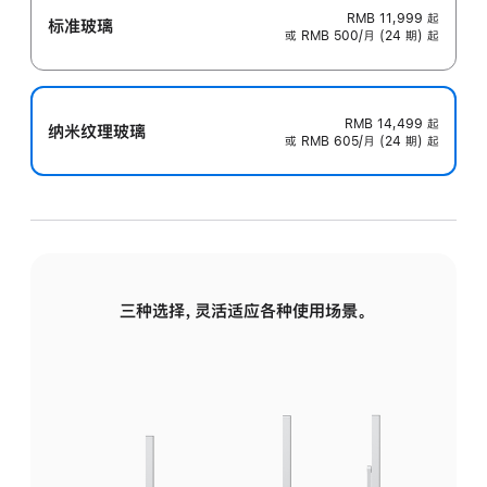
RMB 11,999
起
标准玻璃
或 RMB 500/月 (24 期) 起
RMB 14,499
起
纳米纹理玻璃
或 RMB 605/月 (24 期) 起
三种选择，灵活适应各种使用场景。
标