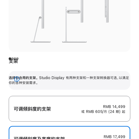
支架
选择你合用的支架。
Studio Display 有两种支架和一种支架转换器可选，以满足
展
你的各种安装需求。
开
RMB 14,499
可调倾斜度的支架
或 RMB 605/月 (24 期) 起
RMB 17,499
可调倾斜度及高‍度的支‍架