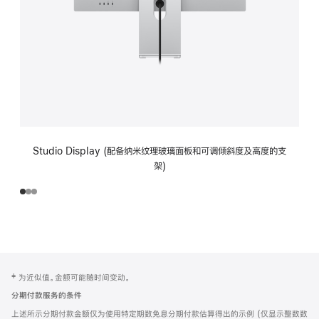
Studio Display (配备纳米纹理玻璃面板和可调倾斜度及高度的支
架)
网
脚
‡ 为近似值。金额可能随时间变动。
注
页
分期付款服务的条件
页
上述所示分期付款金额仅为使用特定期数免息分期付款估算得出的示例 (仅显示整数数