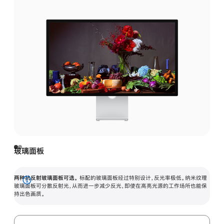
玻璃面板
两种抗反射玻璃面板可选。
标配的玻璃面板经过特别设计，反光率极低。纳米纹理
展
玻璃面板可分散反射光，从而进一步减少反光，即使在高亮光源的工作场所也能保
持出色画质。
开