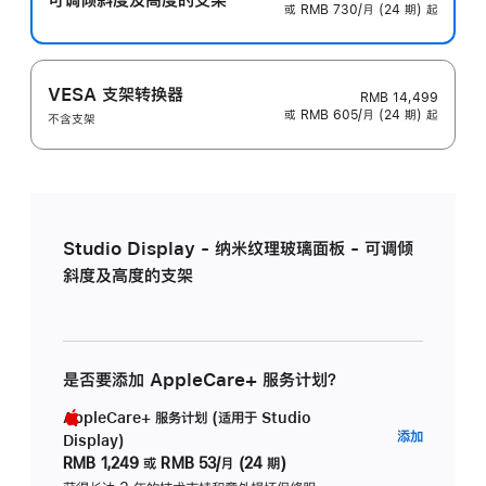
或 RMB 730/月 (24 期) 起
VESA 支架转换器
RMB 14,499
或 RMB 605/月 (24 期) 起
不含支架
Studio Display - 纳米纹理玻璃面板 - 可调倾
斜度及高度的支架
是否要添加 AppleCare+ 服务计划？
AppleCare+ 服务计划 (适用于 Studio
AppleC
添加
Display)
服
RMB 1,249
或
RMB 53/月 (24 期)