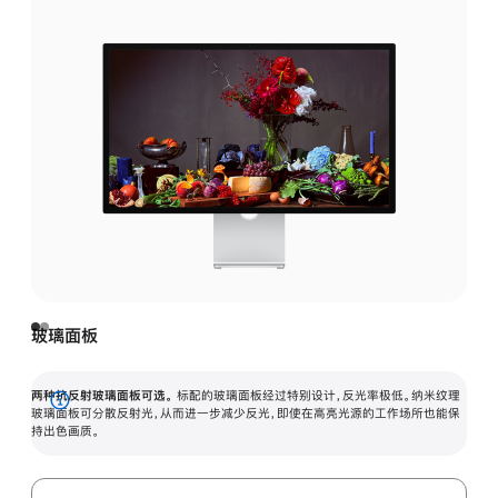
玻璃面板
两种抗反射玻璃面板可选。
标配的玻璃面板经过特别设计，反光率极低。纳米纹理
展
玻璃面板可分散反射光，从而进一步减少反光，即使在高亮光源的工作场所也能保
持出色画质。
开