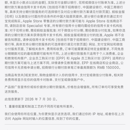
脚
额，未显示小数点以后的金额)，实际支付金额以银行、花呗或微信分付账单为准。上述分
期付款方案由信用卡发卡机构 (包括但不限于招商银行、中国建设银行、中国工商银行
等，具体支持分期付款服务的可选择银行及对应分期付款方案请见付款页面)、蚂蚁金服
(花呗) 以及微信分付面向符合条件的中国大陆居民提供。部分银行会要求你通过支付
宝完成购买。Apple Store 零售店的分期付款方案可能与 Apple Store 在线商店不
同，请到店咨询 Specialist 专家。所有银行信用卡分期均需经你的信用卡发卡机构批
准；对于花呗分期，需经蚂蚁金服批准；对于微信分付分期，需经微信分付批准。如果你选
择的分期付款方案未获得信用卡发卡机构、蚂蚁金服或微信分付的批准，Apple 将不会
被告知原因。请参阅信用卡发卡机构 (包括但不限于招商银行、中国建设银行、中国工商
银行等，具体支持分期付款服务的可选择银行请见付款页面) 网站、支付宝网站和微信
分付服务页面，了解相关条件、费用和收费。订单可能需要满足特定金额要求，不同免息
分期期数对应的最低限额可能有所不同。上述分期付款服务只适用于个人消费者。企业
和教育机构客户、企业员工购买计划 (EPP) 和 Apple 员工购买计划 (EPP) 适用的分
期付款方案可能与上述方案不同，详情请参见教育商店、EPP 在线商店和企业商店。公
司信用卡无资格申请分期。招商银行分期付款单笔订单最高限额为 RMB 150000。
当商品有货并/或发货时，购物金额将计入你的信用卡、支付宝或微信分付账单。相关财
务费用将显示在你的信用卡对账单、支付宝或微信账户中。
产品按广告宣传价或标价提供分期付款服务。价格包含增值税。所有订单均可享受免费
送货服务。
此信息更新于 2026 年 7 月 30 日。
1. 重量依配置和制造工艺的不同而可能有所差异。
我们会使用你所在位置，为你更快显示送货选项。我们通过你的 IP 地址，或者你在上次
访问 Apple 网站时输入的位置信息，找到了你的位置。