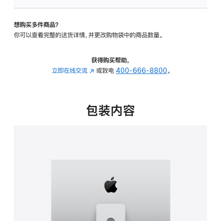
板
-
想购买多件商品？
可
你可以查看完整的送货详情，并更改购物袋中的商品数量。
调
倾
斜
获得购买帮助，
度
立即在线交流
(在
或致电
400-666-8800
。
及
新
高
窗
度
口
包装内容
的
中
支
打
架
开)
的
分
期
付
款
选
项)