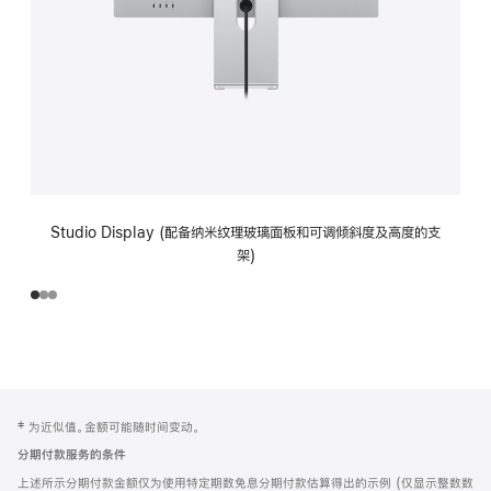
Studio Display (配备纳米纹理玻璃面板和可调倾斜度及高度的支
架)
网
脚
‡ 为近似值。金额可能随时间变动。
注
页
分期付款服务的条件
页
上述所示分期付款金额仅为使用特定期数免息分期付款估算得出的示例 (仅显示整数数