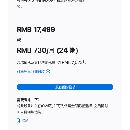
务
获得长达 3 年的技术支持和意外损坏保修服
务。
计
划
(适
RMB 17,499
用
于
或
Studio
RMB 730/月 (24 期)
Display
含增值税及其他法定税费
：约 RMB 2,023
脚
‡。
注
可享免息分期付款
(Studio
Display
-
添加到购物袋
纳
米
需要考虑一下？
纹
将此设备加入你的收藏，即可先保留全部配置选择，之后随时
理
回来再继续选购。
玻
璃
收藏
面