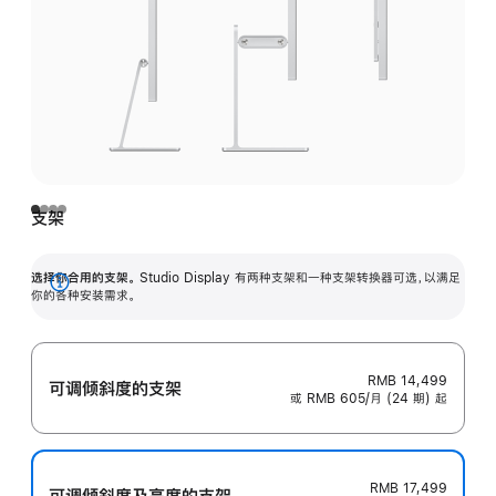
支架
选择你合用的支架。
Studio Display 有两种支架和一种支架转换器可选，以满足
展
你的各种安装需求。
开
RMB 14,499
可调倾斜度的支架
或 RMB 605/月 (24 期) 起
RMB 17,499
可调倾斜度及高‍度的支‍架