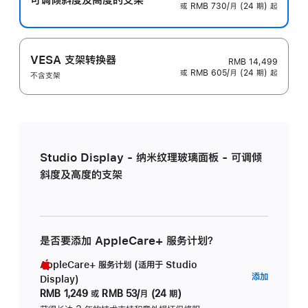
或 RMB 730/月 (24 期) 起
VESA 支架转换器
RMB 14,499
或 RMB 605/月 (24 期) 起
不含支架
Studio Display - 纳米纹理玻璃面板 - 可调倾
斜度及高度的支架
是否要添加 AppleCare+ 服务计划？
AppleCare+ 服务计划 (适用于 Studio
AppleC
添加
Display)
服
RMB 1,249
或
RMB 53/月 (24 期)