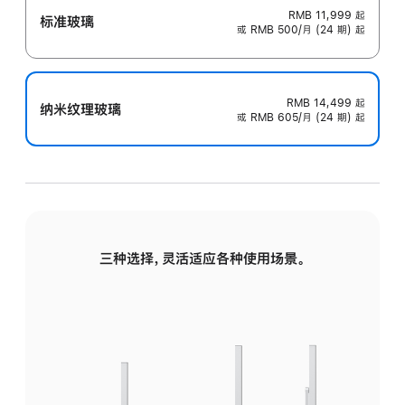
RMB 11,999
起
标准玻璃
或 RMB 500/月 (24 期) 起
RMB 14,499
起
纳米纹理玻璃
或 RMB 605/月 (24 期) 起
三种选择，灵活适应各种使用场景。
标