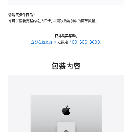
板
-
想购买多件商品？
可
你可以查看完整的送货详情，并更改购物袋中的商品数量。
调
倾
斜
获得购买帮助，
度
立即在线交流
(在
或致电
400-666-8800
。
及
新
高
窗
度
口
包装内容
的
中
支
打
架
开)
的
分
期
付
款
选
项)