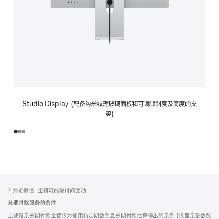
Studio Display (配备纳米纹理玻璃面板和可调倾斜度及高度的支
架)
网
脚
‡ 为近似值。金额可能随时间变动。
注
页
分期付款服务的条件
页
上述所示分期付款金额仅为使用特定期数免息分期付款估算得出的示例 (仅显示整数数