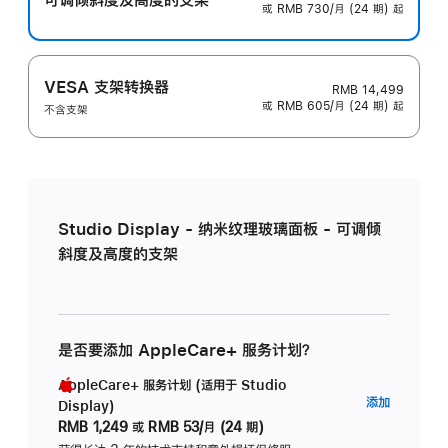
或 RMB 730/月 (24 期) 起
VESA 支架转换器
RMB 14,499
或 RMB 605/月 (24 期) 起
不含支架
Studio Display - 纳米纹理玻璃面板 - 可调倾
斜度及高度的支架
是否要添加 AppleCare+ 服务计划？
AppleCare+ 服务计划 (适用于 Studio
AppleC
添加
Display)
服
RMB 1,249
或
RMB 53/月 (24 期)