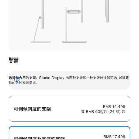
支架
选择你合用的支架。
Studio Display 有两种支架和一种支架转换器可选，以满足
展
你的各种安装需求。
开
RMB 14,499
可调倾斜度的支架
或 RMB 605/月 (24 期) 起
RMB 17,499
可调倾斜度及高‍度的支‍架