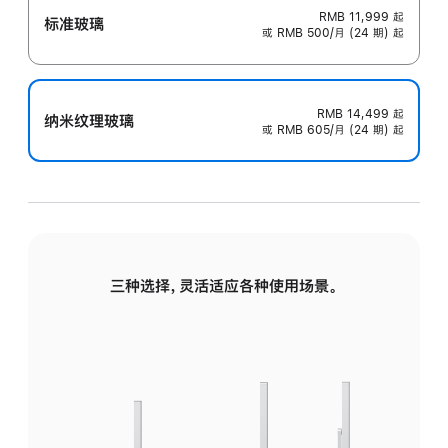
RMB 11,999
起
标准玻璃
或 RMB 500/月 (24 期) 起
RMB 14,499
起
纳米纹理玻璃
或 RMB 605/月 (24 期) 起
三种选择，灵活适应各种使用场景。
标