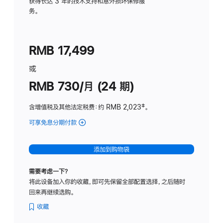
务
获得长达 3 年的技术支持和意外损坏保修服
务。
计
划
(适
RMB 17,499
用
于
或
Studio
RMB 730/月 (24 期)
Display
含增值税及其他法定税费
：约 RMB 2,023
脚
‡。
注
可享免息分期付款
(Studio
Display
-
添加到购物袋
纳
米
需要考虑一下？
纹
将此设备加入你的收藏，即可先保留全部配置选择，之后随时
理
回来再继续选购。
玻
璃
收藏
面