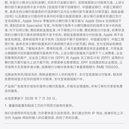
脚
额，未显示小数点以后的金额)，实际支付金额以银行、花呗或微信分付账单为准。上述分
期付款方案由信用卡发卡机构 (包括但不限于招商银行、中国建设银行、中国工商银行
等，具体支持分期付款服务的可选择银行及对应分期付款方案请见付款页面)、蚂蚁金服
(花呗) 以及微信分付面向符合条件的中国大陆居民提供。部分银行会要求你通过支付
宝完成购买。Apple Store 零售店的分期付款方案可能与 Apple Store 在线商店不
同，请到店咨询 Specialist 专家。所有银行信用卡分期均需经你的信用卡发卡机构批
准；对于花呗分期，需经蚂蚁金服批准；对于微信分付分期，需经微信分付批准。如果你选
择的分期付款方案未获得信用卡发卡机构、蚂蚁金服或微信分付的批准，Apple 将不会
被告知原因。请参阅信用卡发卡机构 (包括但不限于招商银行、中国建设银行、中国工商
银行等，具体支持分期付款服务的可选择银行请见付款页面) 网站、支付宝网站和微信
分付服务页面，了解相关条件、费用和收费。订单可能需要满足特定金额要求，不同免息
分期期数对应的最低限额可能有所不同。上述分期付款服务只适用于个人消费者。企业
和教育机构客户、企业员工购买计划 (EPP) 和 Apple 员工购买计划 (EPP) 适用的分
期付款方案可能与上述方案不同，详情请参见教育商店、EPP 在线商店和企业商店。公
司信用卡无资格申请分期。招商银行分期付款单笔订单最高限额为 RMB 150000。
当商品有货并/或发货时，购物金额将计入你的信用卡、支付宝或微信分付账单。相关财
务费用将显示在你的信用卡对账单、支付宝或微信账户中。
产品按广告宣传价或标价提供分期付款服务。价格包含增值税。所有订单均可享受免费
送货服务。
此信息更新于 2026 年 7 月 30 日。
1. 重量依配置和制造工艺的不同而可能有所差异。
我们会使用你所在位置，为你更快显示送货选项。我们通过你的 IP 地址，或者你在上次
访问 Apple 网站时输入的位置信息，找到了你的位置。