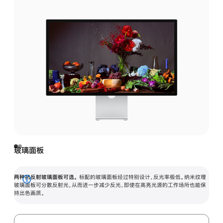
玻璃面板
两种抗反射玻璃面板可选。
标配的玻璃面板经过特别设计，反光率极低。纳米纹理
展
玻璃面板可分散反射光，从而进一步减少反光，即使在高亮光源的工作场所也能保
持出色画质。
开