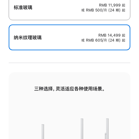
RMB 11,999
起
标准玻璃
或 RMB 500/月 (24 期) 起
RMB 14,499
起
纳米纹理玻璃
或 RMB 605/月 (24 期) 起
三种选择，灵活适应各种使用场景。
标