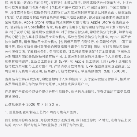
脚
额，未显示小数点以后的金额)，实际支付金额以银行、花呗或微信分付账单为准。上述分
期付款方案由信用卡发卡机构 (包括但不限于招商银行、中国建设银行、中国工商银行
等，具体支持分期付款服务的可选择银行及对应分期付款方案请见付款页面)、蚂蚁金服
(花呗) 以及微信分付面向符合条件的中国大陆居民提供。部分银行会要求你通过支付
宝完成购买。Apple Store 零售店的分期付款方案可能与 Apple Store 在线商店不
同，请到店咨询 Specialist 专家。所有银行信用卡分期均需经你的信用卡发卡机构批
准；对于花呗分期，需经蚂蚁金服批准；对于微信分付分期，需经微信分付批准。如果你选
择的分期付款方案未获得信用卡发卡机构、蚂蚁金服或微信分付的批准，Apple 将不会
被告知原因。请参阅信用卡发卡机构 (包括但不限于招商银行、中国建设银行、中国工商
银行等，具体支持分期付款服务的可选择银行请见付款页面) 网站、支付宝网站和微信
分付服务页面，了解相关条件、费用和收费。订单可能需要满足特定金额要求，不同免息
分期期数对应的最低限额可能有所不同。上述分期付款服务只适用于个人消费者。企业
和教育机构客户、企业员工购买计划 (EPP) 和 Apple 员工购买计划 (EPP) 适用的分
期付款方案可能与上述方案不同，详情请参见教育商店、EPP 在线商店和企业商店。公
司信用卡无资格申请分期。招商银行分期付款单笔订单最高限额为 RMB 150000。
当商品有货并/或发货时，购物金额将计入你的信用卡、支付宝或微信分付账单。相关财
务费用将显示在你的信用卡对账单、支付宝或微信账户中。
产品按广告宣传价或标价提供分期付款服务。价格包含增值税。所有订单均可享受免费
送货服务。
此信息更新于 2026 年 7 月 30 日。
1. 重量依配置和制造工艺的不同而可能有所差异。
我们会使用你所在位置，为你更快显示送货选项。我们通过你的 IP 地址，或者你在上次
访问 Apple 网站时输入的位置信息，找到了你的位置。