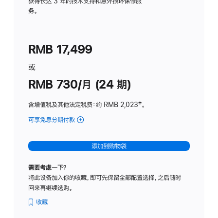
务
获得长达 3 年的技术支持和意外损坏保修服
务。
计
划
(适
RMB 17,499
用
于
或
Studio
RMB 730/月 (24 期)
Display
含增值税及其他法定税费
：约 RMB 2,023
脚
‡。
注
可享免息分期付款
(Studio
Display
-
添加到购物袋
纳
米
需要考虑一下？
纹
将此设备加入你的收藏，即可先保留全部配置选择，之后随时
理
回来再继续选购。
玻
璃
收藏
面