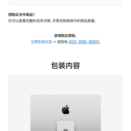
板
-
想购买多件商品？
可
你可以查看完整的送货详情，并更改购物袋中的商品数量。
调
倾
斜
获得购买帮助，
度
立即在线交流
(在
或致电
400-666-8800
。
及
新
高
窗
度
口
包装内容
的
中
支
打
架
开)
的
分
期
付
款
选
项)