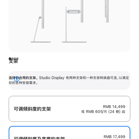
支架
选择你合用的支架。
Studio Display 有两种支架和一种支架转换器可选，以满足
展
你的各种安装需求。
开
RMB 14,499
可调倾斜度的支架
或 RMB 605/月 (24 期) 起
RMB 17,499
可调倾斜度及高‍度的支‍架