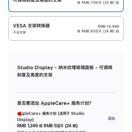
或 RMB 730/月 (24 期) 起
VESA 支架转换器
RMB 14,499
或 RMB 605/月 (24 期) 起
不含支架
Studio Display - 纳米纹理玻璃面板 - 可调倾
斜度及高度的支架
是否要添加 AppleCare+ 服务计划？
AppleCare+ 服务计划 (适用于 Studio
AppleC
添加
Display)
服
RMB 1,249
或
RMB 53/月 (24 期)