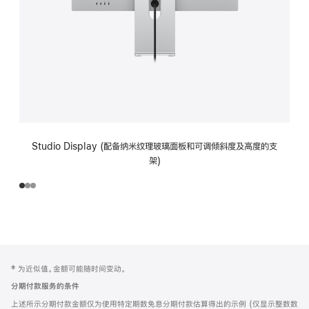
Studio Display (配备纳米纹理玻璃面板和可调倾斜度及高度的支
架)
网
脚
‡ 为近似值。金额可能随时间变动。
注
页
分期付款服务的条件
页
上述所示分期付款金额仅为使用特定期数免息分期付款估算得出的示例 (仅显示整数数