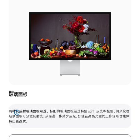
玻璃面板
两种抗反射玻璃面板可选。
标配的玻璃面板经过特别设计，反光率极低。纳米纹理
展
玻璃面板可分散反射光，从而进一步减少反光，即使在高亮光源的工作场所也能保
持出色画质。
开