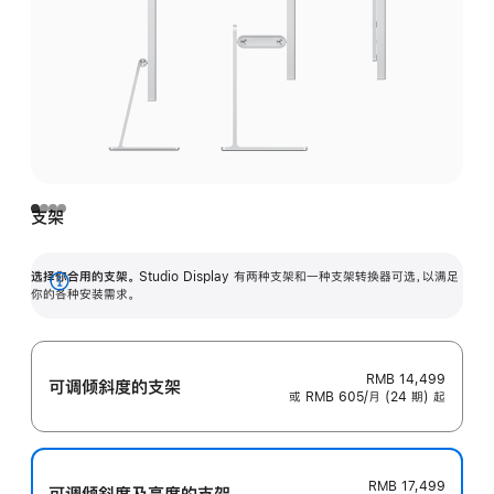
支架
选择你合用的支架。
Studio Display 有两种支架和一种支架转换器可选，以满足
展
你的各种安装需求。
开
RMB 14,499
可调倾斜度的支架
或 RMB 605/月 (24 期) 起
RMB 17,499
可调倾斜度及高‍度的支‍架