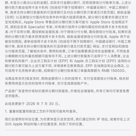
脚
额，未显示小数点以后的金额)，实际支付金额以银行、花呗或微信分付账单为准。上述分
期付款方案由信用卡发卡机构 (包括但不限于招商银行、中国建设银行、中国工商银行
等，具体支持分期付款服务的可选择银行及对应分期付款方案请见付款页面)、蚂蚁金服
(花呗) 以及微信分付面向符合条件的中国大陆居民提供。部分银行会要求你通过支付
宝完成购买。Apple Store 零售店的分期付款方案可能与 Apple Store 在线商店不
同，请到店咨询 Specialist 专家。所有银行信用卡分期均需经你的信用卡发卡机构批
准；对于花呗分期，需经蚂蚁金服批准；对于微信分付分期，需经微信分付批准。如果你选
择的分期付款方案未获得信用卡发卡机构、蚂蚁金服或微信分付的批准，Apple 将不会
被告知原因。请参阅信用卡发卡机构 (包括但不限于招商银行、中国建设银行、中国工商
银行等，具体支持分期付款服务的可选择银行请见付款页面) 网站、支付宝网站和微信
分付服务页面，了解相关条件、费用和收费。订单可能需要满足特定金额要求，不同免息
分期期数对应的最低限额可能有所不同。上述分期付款服务只适用于个人消费者。企业
和教育机构客户、企业员工购买计划 (EPP) 和 Apple 员工购买计划 (EPP) 适用的分
期付款方案可能与上述方案不同，详情请参见教育商店、EPP 在线商店和企业商店。公
司信用卡无资格申请分期。招商银行分期付款单笔订单最高限额为 RMB 150000。
当商品有货并/或发货时，购物金额将计入你的信用卡、支付宝或微信分付账单。相关财
务费用将显示在你的信用卡对账单、支付宝或微信账户中。
产品按广告宣传价或标价提供分期付款服务。价格包含增值税。所有订单均可享受免费
送货服务。
此信息更新于 2026 年 7 月 30 日。
1. 重量依配置和制造工艺的不同而可能有所差异。
我们会使用你所在位置，为你更快显示送货选项。我们通过你的 IP 地址，或者你在上次
访问 Apple 网站时输入的位置信息，找到了你的位置。