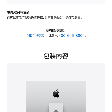
板
-
想购买多件商品？
可
你可以查看完整的送货详情，并更改购物袋中的商品数量。
调
倾
斜
获得购买帮助，
度
立即在线交流
(在
或致电
400-666-8800
。
及
新
高
窗
度
口
包装内容
的
中
支
打
架
开)
的
分
期
付
款
选
项)