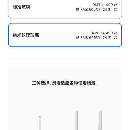
RMB 11,999
起
标准玻璃
或 RMB 500/月 (24 期) 起
RMB 14,499
起
纳米纹理玻璃
或 RMB 605/月 (24 期) 起
三种选择，灵活适应各种使用场景。
标