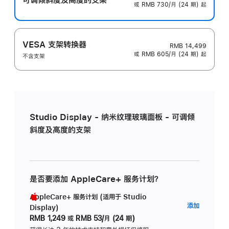
或 RMB 730/月 (24 期) 起
VESA 支架转换器
RMB 14,499
或 RMB 605/月 (24 期) 起
不含支架
Studio Display - 纳米纹理玻璃面板 - 可调倾
斜度及高度的支架
是否要添加 AppleCare+ 服务计划？
AppleCare+ 服务计划 (适用于 Studio
AppleC
添加
Display)
服
RMB 1,249
或
RMB 53/月 (24 期)