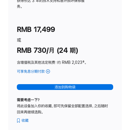
务
获得长达 3 年的技术支持和意外损坏保修服
务。
计
划
(适
RMB 17,499
用
于
或
Studio
RMB 730/月 (24 期)
Display
含增值税及其他法定税费
：约 RMB 2,023
脚
‡。
注
可享免息分期付款
(Studio
Display
-
添加到购物袋
纳
米
需要考虑一下？
纹
将此设备加入你的收藏，即可先保留全部配置选择，之后随时
理
回来再继续选购。
玻
璃
收藏
面