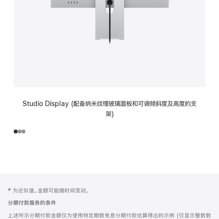
Studio Display (配备纳米纹理玻璃面板和可调倾斜度及高度的支
架)
网
脚
‡ 为近似值。金额可能随时间变动。
注
页
分期付款服务的条件
页
上述所示分期付款金额仅为使用特定期数免息分期付款估算得出的示例 (仅显示整数数