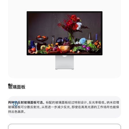
玻璃面板
两种抗反射玻璃面板可选。
标配的玻璃面板经过特别设计，反光率极低。纳米纹理
展
玻璃面板可分散反射光，从而进一步减少反光，即使在高亮光源的工作场所也能保
持出色画质。
开