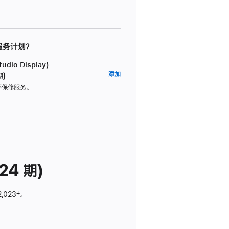
 服务计划？
dio Display)
AppleCare+
添加
期)
服
坏保修服务。
务
计
划
(适
用
于
24 期)
Studio
Display)
2,023
脚
‡。
注