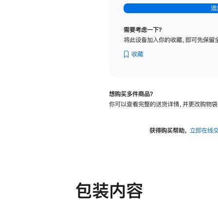
-
添
纳
米
需要考虑一下？
纹
将此设备加入你的收藏，即可先保留
理
玻
收藏
璃
面
板
想购买多件商品？
-
你可以查看完整的送货详情，并更改购物袋
可
调
倾
获得购买帮助，
立即在线
斜
度
及
高
度
包装内容
的
支
架
的