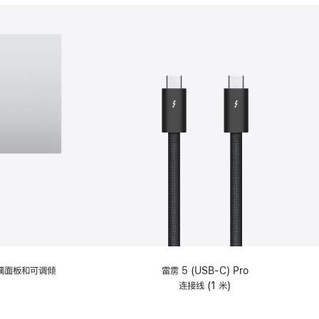
分
期
付
款
选
项)
理玻璃面板和可调倾
雷雳 5 (USB-C) Pro
连接线 (1 米)