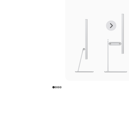
上
下
一
一
张
张
图
图
库
库
图
图
片
片
-
-
支
支
架
架