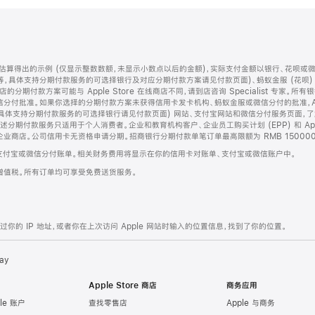
算得出的示例 (仅显示整数数额，未显示小数点以后的金额)，实际支付金额以银行、花呗或
等，具体支持分期付款服务的可选择银行及对应分期付款方案请见付款页面)、蚂蚁金服 (花呗
售店的分期付款方案可能与 Apple Store 在线商店不同，请到店咨询 Specialist 专
分付批准。如果你选择的分期付款方案未获得信用卡发卡机构、蚂蚁金服或微信分付的批准，Ap
具体支持分期付款服务的可选择银行请见付款页面) 网站、支付宝网站和微信分付服务页面，
期付款服务只适用于个人消费者。企业和教育机构客户、企业员工购买计划 (EPP) 和 Appl
企业商店。公司信用卡无资格申请分期。招商银行分期付款单笔订单最高限额为 RMB 150000
支付宝或微信分付账单。相关财务费用将显示在你的信用卡对账单、支付宝或微信账户中。
增值税。所有订单均可享受免费送货服务。
的 IP 地址，或者你在上次访问 Apple 网站时输入的位置信息，找到了你的位置。
ay
Apple Store 商店
商务应用
le 账户
查找零售店
Apple 与商务