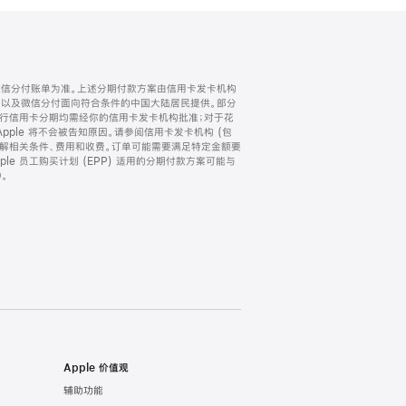
微信分付账单为准。上述分期付款方案由信用卡发卡机构
) 以及微信分付面向符合条件的中国大陆居民提供。部分
家。所有银行信用卡分期均需经你的信用卡发卡机构批准；对于花
ple 将不会被告知原因。请参阅信用卡发卡机构 (包
了解相关条件、费用和收费。订单可能需要满足特定金额要
e 员工购买计划 (EPP) 适用的分期付款方案可能与
。
Apple 价值观
辅助功能