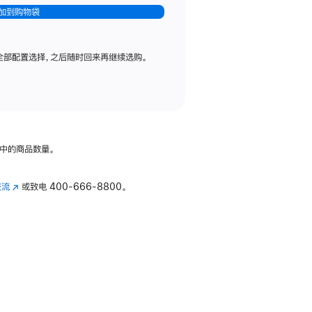
加到购物袋
全部配置选择，之后随时回来再继续选购。
中的商品数量。
交流
(在
或致电
400-666-8800。
新
窗
口
中
打
开)