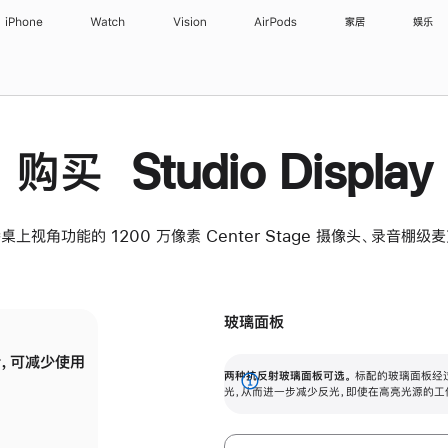
iPhone
Watch
Vision
AirPods
家居
娱乐
购买 Studio Display
桌上视角功能的 1200 万像素 Center Stage 摄像头、录音棚
玻璃面板
，可减少使用
纳米纹理玻璃面板可进一步减少反光，即使在
两种抗反射玻璃面板可选。
标配的玻璃面板经
。
有高亮光源的场所使用，也能保持出色画质。
展
光，从而进一步减少反光，即使在高亮光源的工
开