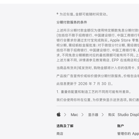
网
脚
‡ 为近似值。金额可能随时间变动。
注
页
分期付款服务的条件
页
上述所示分期付款金额仅为使用特定期数免息分期付款估
脚
(包括但不限于招商银行、中国建设银行、中国工商银行
银行会要求你通过支付宝完成购买。Apple Store 零
呗分期，需经蚂蚁金服批准；对于微信分付分期，需经微信
括但不限于招商银行、中国建设银行、中国工商银行等，
求，不同免息分期期数对应的最低限额可能有所不同。上述分
上述方案不同，详情请参见教育商店、EPP 在线商店和
当商品有货并/或发货时，购物金额将计入你的信用卡、
产品按广告宣传价或标价提供分期付款服务。价格包含
此信息更新于 2026 年 7 月 30 日。
1. 重量依配置和制造工艺的不同而可能有所差异。
我们会使用你所在位置，为你更快显示送货选项。我们通过你
Mac
显示器
购买 Studio Displ
Apple
选购及了解
账户
商店
管理你的 App