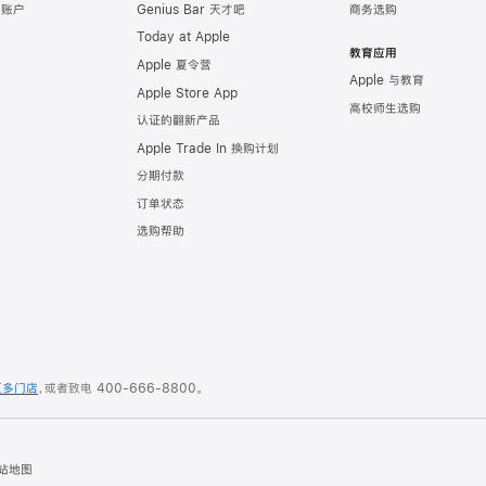
e 账户
Genius Bar 天才吧
商务选购
Today at Apple
教育应用
Apple 夏令营
Apple 与教育
Apple Store App
高校师生选购
认证的翻新产品
Apple Trade In 换购计划
分期付款
订单状态
选购帮助
更多门店
，或者致电
400-666-8800
。
站地图