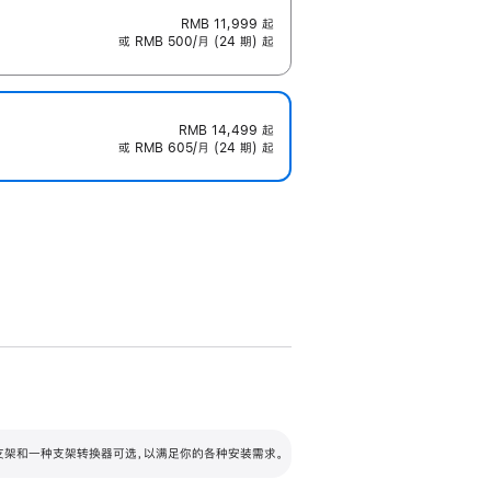
RMB 11,999
起
或 RMB 500/月 (24 期) 起
RMB 14,499
起
或 RMB 605/月 (24 期) 起
配可调倾斜度及高度的支架，额外增加 105
VESA 支架转换器
 有两种支架和一种支架转换器可选，以满足你的各种安装需求。
毫米的高度调节范围。
容的支架 (未随附)