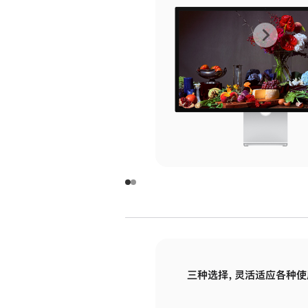
上
下
一
一
张
张
图
图
库
库
图
图
片
片
-
-
玻
玻
璃
璃
三种选择，灵活适应各种使
面
面
板
板