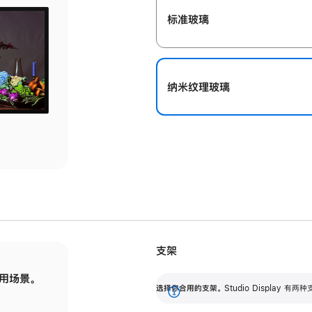
标准玻璃
纳米纹理玻璃
支架
用场景。
标配可调倾斜度的支架，提供 30 度的倾斜度
选
选择你合用的支架。
Studio Display
调节范围。
展