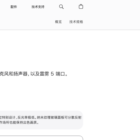
配件
技术支持
概览
技术规格
级麦克风和扬声器，以及雷雳 5 端口。
过特别设计，反光率极低。纳米纹理玻璃面板可分散反射
作场所也能保持出色画质。