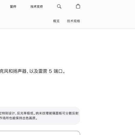
配件
技术支持
概览
技术规格
级麦克风和扬声器，以及雷雳 5 端口。
过特别设计，反光率极低。纳米纹理玻璃面板可分散反射
作场所也能保持出色画质。