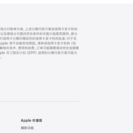
微信分付账单为准。上述分期付款方案由信用卡发卡机构
) 以及微信分付面向符合条件的中国大陆居民提供。部分
家。所有银行信用卡分期均需经你的信用卡发卡机构批准；对于花
ple 将不会被告知原因。请参阅信用卡发卡机构 (包
了解相关条件、费用和收费。订单可能需要满足特定金额要
e 员工购买计划 (EPP) 适用的分期付款方案可能与
。
Apple 价值观
辅助功能