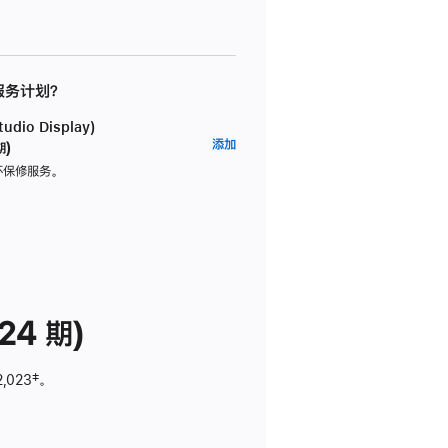
 服务计划？
dio Display)
AppleCare+
添加
期)
服
坏保修服务。
务
计
划
(适
用
于
24 期)
Studio
Display)
2,023
脚
‡。
注