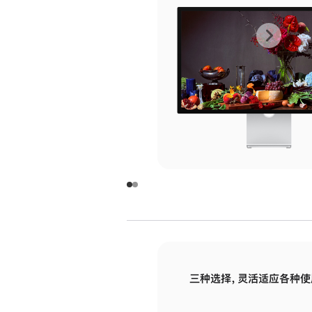
上
下
一
一
张
张
图
图
库
库
图
图
片
片
-
-
玻
玻
璃
璃
三种选择，灵活适应各种使
面
面
板
板