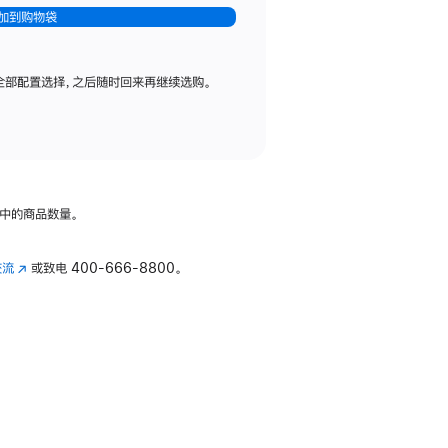
加到购物袋
全部配置选择，之后随时回来再继续选购。
中的商品数量。
交流
(在
或致电
400-666-8800。
新
窗
口
中
打
开)