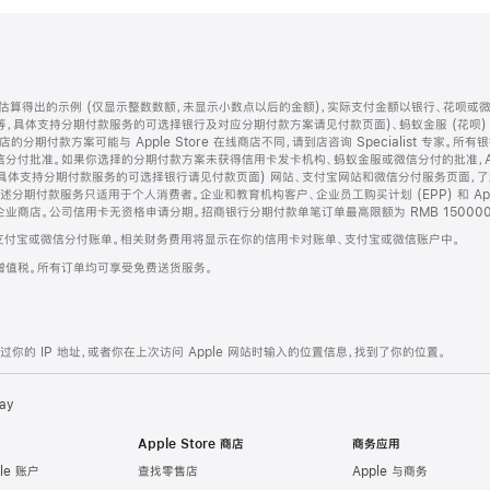
算得出的示例 (仅显示整数数额，未显示小数点以后的金额)，实际支付金额以银行、花呗或
等，具体支持分期付款服务的可选择银行及对应分期付款方案请见付款页面)、蚂蚁金服 (花呗
售店的分期付款方案可能与 Apple Store 在线商店不同，请到店咨询 Specialist 专
分付批准。如果你选择的分期付款方案未获得信用卡发卡机构、蚂蚁金服或微信分付的批准，Ap
具体支持分期付款服务的可选择银行请见付款页面) 网站、支付宝网站和微信分付服务页面，
期付款服务只适用于个人消费者。企业和教育机构客户、企业员工购买计划 (EPP) 和 Appl
企业商店。公司信用卡无资格申请分期。招商银行分期付款单笔订单最高限额为 RMB 150000
支付宝或微信分付账单。相关财务费用将显示在你的信用卡对账单、支付宝或微信账户中。
增值税。所有订单均可享受免费送货服务。
的 IP 地址，或者你在上次访问 Apple 网站时输入的位置信息，找到了你的位置。
ay
Apple Store 商店
商务应用
le 账户
查找零售店
Apple 与商务