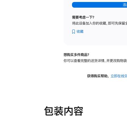
-
添
纳
米
需要考虑一下？
纹
将此设备加入你的收藏，即可先保留
理
玻
收藏
璃
面
板
想购买多件商品？
-
你可以查看完整的送货详情，并更改购物袋
可
调
倾
获得购买帮助，
立即在线
斜
度
及
高
度
包装内容
的
支
架
的