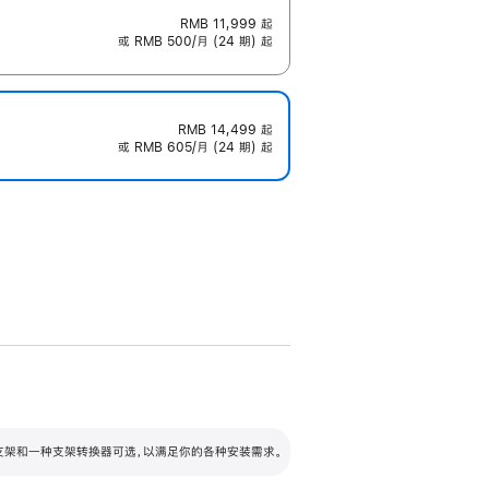
RMB 11,999
起
或 RMB 500/月 (24 期) 起
RMB 14,499
起
或 RMB 605/月 (24 期) 起
配可调倾斜度及高度的支架，额外增加 105
VESA 支架转换器
 有两种支架和一种支架转换器可选，以满足你的各种安装需求。
毫米的高度调节范围。
容的支架 (未随附)