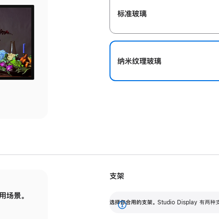
标准玻璃
纳米纹理玻璃
支架
用场景。
标配可调倾斜度的支架，提供 30 度的倾斜度
选
选择你合用的支架。
Studio Display
调节范围。
展