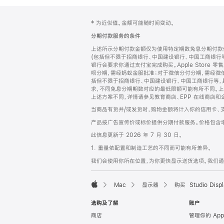
网
脚
‡ 为近似值。金额可能随时间变动。
注
页
分期付款服务的条件
页
上述所示分期付款金额仅为使用特定期数免息分期付款估
脚
(包括但不限于招商银行、中国建设银行、中国工商银行
银行会要求你通过支付宝完成购买。Apple Store 零
呗分期，需经蚂蚁金服批准；对于微信分付分期，需经微信
括但不限于招商银行、中国建设银行、中国工商银行等，
求，不同免息分期期数对应的最低限额可能有所不同。上述分
上述方案不同，详情请参见教育商店、EPP 在线商店和
当商品有货并/或发货时，购物金额将计入你的信用卡、
产品按广告宣传价或标价提供分期付款服务。价格包含
此信息更新于 2026 年 7 月 30 日。
1. 重量依配置和制造工艺的不同而可能有所差异。
我们会使用你所在位置，为你更快显示送货选项。我们通过你
Mac
显示器
购买 Studio Displ
Apple
选购及了解
账户
商店
管理你的 App