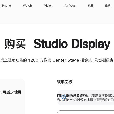
iPhone
Watch
Vision
AirPods
家居
娱乐
购买 Studio Display
桌上视角功能的 1200 万像素 Center Stage 摄像头、录音棚
玻璃面板
，可减少使用
纳米纹理玻璃面板可进一步减少反光，即使在
两种抗反射玻璃面板可选。
标配的玻璃面板经
。
有高亮光源的场所使用，也能保持出色画质。
展
光，从而进一步减少反光，即使在高亮光源的工
开