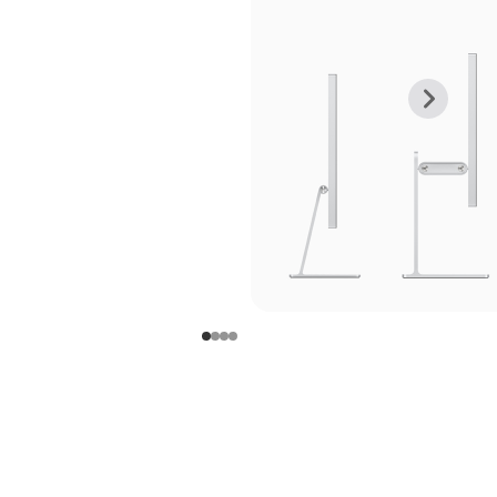
上
下
一
一
张
张
图
图
库
库
图
图
片
片
-
-
支
支
架
架