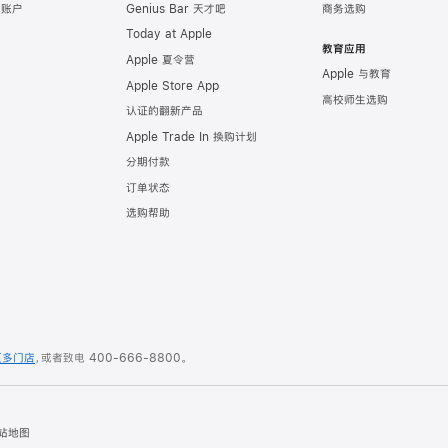
e 账户
Genius Bar 天才吧
商务选购
Today at Apple
教育应用
Apple 夏令营
Apple 与教育
Apple Store App
高校师生选购
认证的翻新产品
Apple Trade In 换购计划
分期付款
订单状态
选购帮助
更多门店
，或者致电
400-666-8800
。
站地图