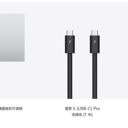
分
期
付
款
选
项)
理玻璃面板和可调倾
雷雳 5 (USB-C) Pro
连接线 (1 米)