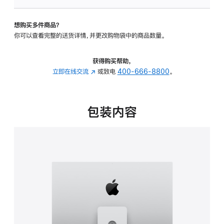
板
-
想购买多件商品？
可
你可以查看完整的送货详情，并更改购物袋中的商品数量。
调
倾
斜
获得购买帮助，
度
立即在线交流
(在
或致电
400-666-8800
。
及
新
高
窗
度
口
包装内容
的
中
支
打
架
开)
的
分
期
付
款
选
项)