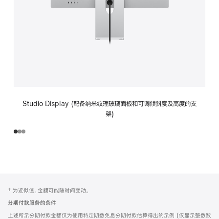
Studio Display (配备纳米纹理玻璃面板和可调倾斜度及高度的支
架)
网
脚
‡ 为近似值。金额可能随时间变动。
注
页
分期付款服务的条件
页
上述所示分期付款金额仅为使用特定期数免息分期付款估算得出的示例 (仅显示整数数