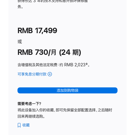
务
获得长达 3 年的技术支持和意外损坏保修服
务。
计
划
(适
RMB 17,499
用
于
或
Studio
RMB 730/月 (24 期)
Display
含增值税及其他法定税费
：约 RMB 2,023
脚
‡。
注
可享免息分期付款
(Studio
Display
-
添加到购物袋
纳
米
需要考虑一下？
纹
将此设备加入你的收藏，即可先保留全部配置选择，之后随时
理
回来再继续选购。
玻
璃
收藏
面