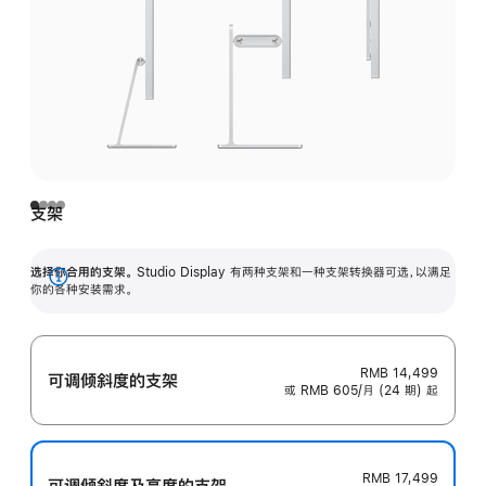
支架
选择你合用的支架。
Studio Display 有两种支架和一种支架转换器可选，以满足
展
你的各种安装需求。
开
RMB 14,499
可调倾斜度的支架
或 RMB 605/月 (24 期) 起
RMB 17,499
可调倾斜度及高‍度的支‍架