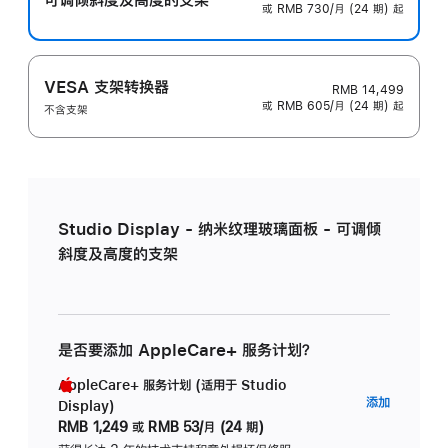
或 RMB 730/月 (24 期) 起
VESA 支架转换器
RMB 14,499
或 RMB 605/月 (24 期) 起
不含支架
Studio Display - 纳米纹理玻璃面板 - 可调倾
斜度及高度的支架
是否要添加 AppleCare+ 服务计划？
AppleCare+ 服务计划 (适用于 Studio
AppleC
添加
Display)
服
RMB 1,249
或
RMB 53/月 (24 期)