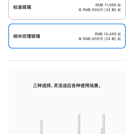
RMB 11,999
起
标准玻璃
或 RMB 500/月 (24 期) 起
RMB 14,499
起
纳米纹理玻璃
或 RMB 605/月 (24 期) 起
三种选择，灵活适应各种使用场景。
标