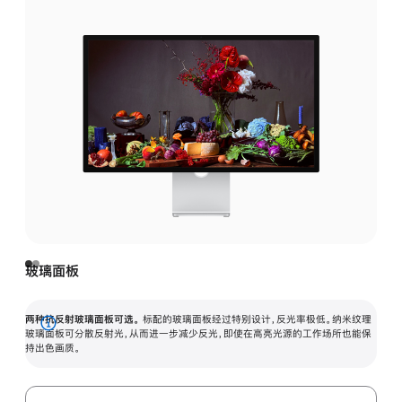
玻璃面板
两种抗反射玻璃面板可选。
标配的玻璃面板经过特别设计，反光率极低。纳米纹理
展
玻璃面板可分散反射光，从而进一步减少反光，即使在高亮光源的工作场所也能保
持出色画质。
开