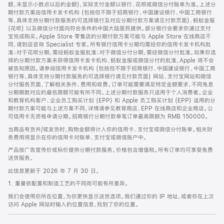
脚
额，未显示小数点以后的金额)，实际支付金额以银行、花呗或微信分付账单为准。上述分
期付款方案由信用卡发卡机构 (包括但不限于招商银行、中国建设银行、中国工商银行
等，具体支持分期付款服务的可选择银行及对应分期付款方案请见付款页面)、蚂蚁金服
(花呗) 以及微信分付面向符合条件的中国大陆居民提供。部分银行会要求你通过支付
宝完成购买。Apple Store 零售店的分期付款方案可能与 Apple Store 在线商店不
同，请到店咨询 Specialist 专家。所有银行信用卡分期均需经你的信用卡发卡机构批
准；对于花呗分期，需经蚂蚁金服批准；对于微信分付分期，需经微信分付批准。如果你选
择的分期付款方案未获得信用卡发卡机构、蚂蚁金服或微信分付的批准，Apple 将不会
被告知原因。请参阅信用卡发卡机构 (包括但不限于招商银行、中国建设银行、中国工商
银行等，具体支持分期付款服务的可选择银行请见付款页面) 网站、支付宝网站和微信
分付服务页面，了解相关条件、费用和收费。订单可能需要满足特定金额要求，不同免息
分期期数对应的最低限额可能有所不同。上述分期付款服务只适用于个人消费者。企业
和教育机构客户、企业员工购买计划 (EPP) 和 Apple 员工购买计划 (EPP) 适用的分
期付款方案可能与上述方案不同，详情请参见教育商店、EPP 在线商店和企业商店。公
司信用卡无资格申请分期。招商银行分期付款单笔订单最高限额为 RMB 150000。
当商品有货并/或发货时，购物金额将计入你的信用卡、支付宝或微信分付账单。相关财
务费用将显示在你的信用卡对账单、支付宝或微信账户中。
产品按广告宣传价或标价提供分期付款服务。价格包含增值税。所有订单均可享受免费
送货服务。
此信息更新于 2026 年 7 月 30 日。
1. 重量依配置和制造工艺的不同而可能有所差异。
我们会使用你所在位置，为你更快显示送货选项。我们通过你的 IP 地址，或者你在上次
访问 Apple 网站时输入的位置信息，找到了你的位置。