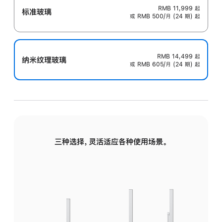
RMB 11,999
起
标准玻璃
或 RMB 500/月 (24 期) 起
RMB 14,499
起
纳米纹理玻璃
或 RMB 605/月 (24 期) 起
三种选择，灵活适应各种使用场景。
标