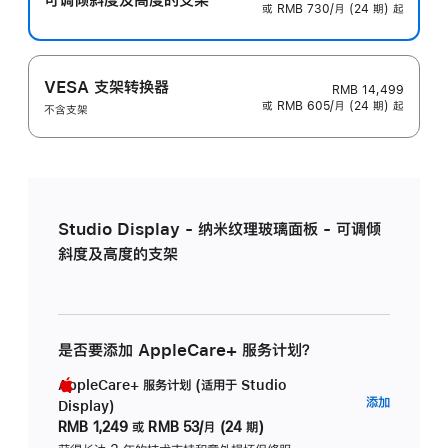
或 RMB 730/月 (24 期) 起
VESA 支架转换器
RMB 14,499
或 RMB 605/月 (24 期) 起
不含支架
Studio Display - 纳米纹理玻璃面板 - 可调倾
斜度及高度的支架
是否要添加 AppleCare+ 服务计划？
AppleCare+ 服务计划 (适用于 Studio
AppleC
添加
Display)
服
RMB 1,249
或
RMB 53/月 (24 期)