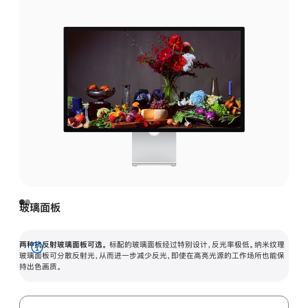
玻璃面板
两种抗反射玻璃面板可选。
标配的玻璃面板经过特别设计，反光率极低。纳米纹理
展
玻璃面板可分散反射光，从而进一步减少反光，即使在高亮光源的工作场所也能保
持出色画质。
开