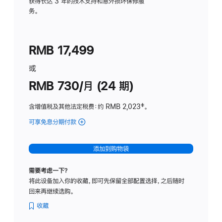
务
获得长达 3 年的技术支持和意外损坏保修服
务。
计
划
(适
RMB 17,499
用
于
或
Studio
RMB 730/月 (24 期)
Display
含增值税及其他法定税费
：约 RMB 2,023
脚
‡。
注
可享免息分期付款
(Studio
Display
-
添加到购物袋
纳
米
需要考虑一下？
纹
将此设备加入你的收藏，即可先保留全部配置选择，之后随时
理
回来再继续选购。
玻
璃
收藏
面