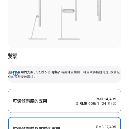
支架
选择你合用的支架。
Studio Display 有两种支架和一种支架转换器可选，以满足
展
你的各种安装需求。
开
RMB 14,499
可调倾斜度的支架
或 RMB 605/月 (24 期) 起
RMB 17,499
可调倾斜度及高‍度的支‍架