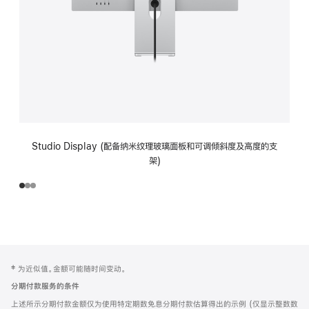
Studio Display (配备纳米纹理玻璃面板和可调倾斜度及高度的支
架)
网
脚
‡ 为近似值。金额可能随时间变动。
注
页
分期付款服务的条件
页
上述所示分期付款金额仅为使用特定期数免息分期付款估算得出的示例 (仅显示整数数