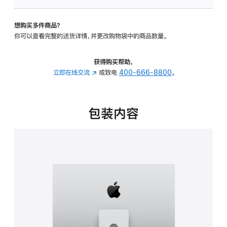
板
-
想购买多件商品？
可
你可以查看完整的送货详情，并更改购物袋中的商品数量。
调
倾
斜
获得购买帮助，
度
立即在线交流
(在
或致电
400-666-8800
。
及
新
高
窗
度
口
包装内容
的
中
支
打
架
开)
的
分
期
付
款
选
项)