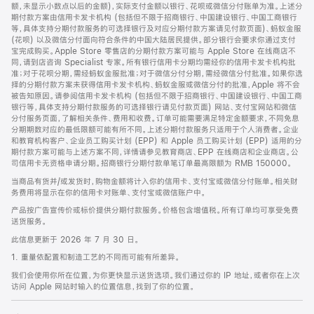
脚
额，未显示小数点以后的金额)，实际支付金额以银行、花呗或微信分付账单为准。上述分
期付款方案由信用卡发卡机构 (包括但不限于招商银行、中国建设银行、中国工商银行
等，具体支持分期付款服务的可选择银行及对应分期付款方案请见付款页面)、蚂蚁金服
(花呗) 以及微信分付面向符合条件的中国大陆居民提供。部分银行会要求你通过支付
宝完成购买。Apple Store 零售店的分期付款方案可能与 Apple Store 在线商店不
同，请到店咨询 Specialist 专家。所有银行信用卡分期均需经你的信用卡发卡机构批
准；对于花呗分期，需经蚂蚁金服批准；对于微信分付分期，需经微信分付批准。如果你选
择的分期付款方案未获得信用卡发卡机构、蚂蚁金服或微信分付的批准，Apple 将不会
被告知原因。请参阅信用卡发卡机构 (包括但不限于招商银行、中国建设银行、中国工商
银行等，具体支持分期付款服务的可选择银行请见付款页面) 网站、支付宝网站和微信
分付服务页面，了解相关条件、费用和收费。订单可能需要满足特定金额要求，不同免息
分期期数对应的最低限额可能有所不同。上述分期付款服务只适用于个人消费者。企业
和教育机构客户、企业员工购买计划 (EPP) 和 Apple 员工购买计划 (EPP) 适用的分
期付款方案可能与上述方案不同，详情请参见教育商店、EPP 在线商店和企业商店。公
司信用卡无资格申请分期。招商银行分期付款单笔订单最高限额为 RMB 150000。
当商品有货并/或发货时，购物金额将计入你的信用卡、支付宝或微信分付账单。相关财
务费用将显示在你的信用卡对账单、支付宝或微信账户中。
产品按广告宣传价或标价提供分期付款服务。价格包含增值税。所有订单均可享受免费
送货服务。
此信息更新于 2026 年 7 月 30 日。
1. 重量依配置和制造工艺的不同而可能有所差异。
我们会使用你所在位置，为你更快显示送货选项。我们通过你的 IP 地址，或者你在上次
访问 Apple 网站时输入的位置信息，找到了你的位置。