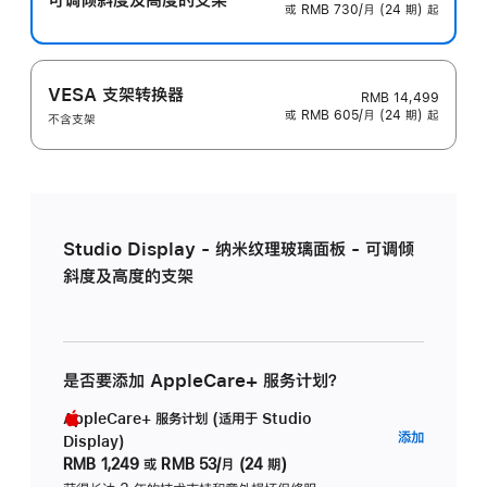
或 RMB 730/月 (24 期) 起
VESA 支架转换器
RMB 14,499
或 RMB 605/月 (24 期) 起
不含支架
Studio Display - 纳米纹理玻璃面板 - 可调倾
斜度及高度的支架
是否要添加 AppleCare+ 服务计划？
AppleCare+ 服务计划 (适用于 Studio
AppleC
添加
Display)
服
RMB 1,249
或
RMB 53/月 (24 期)