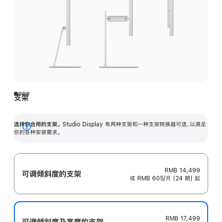
支架
选择你合用的支架。
Studio Display 有两种支架和一种支架转换器可选，以满足
展
你的各种安装需求。
开
RMB 14,499
可调倾斜度的支架
或 RMB 605/月 (24 期) 起
RMB 17,499
可调倾斜度及高‍度的支‍架