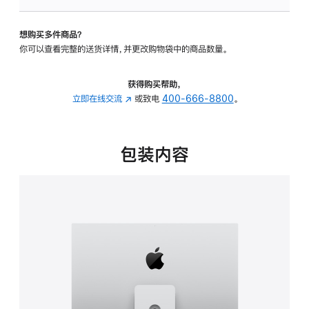
板
-
想购买多件商品？
可
你可以查看完整的送货详情，并更改购物袋中的商品数量。
调
倾
斜
获得购买帮助，
度
立即在线交流
(在
或致电
400-666-8800
。
及
新
高
窗
度
口
包装内容
的
中
支
打
架
开)
的
分
期
付
款
选
项)