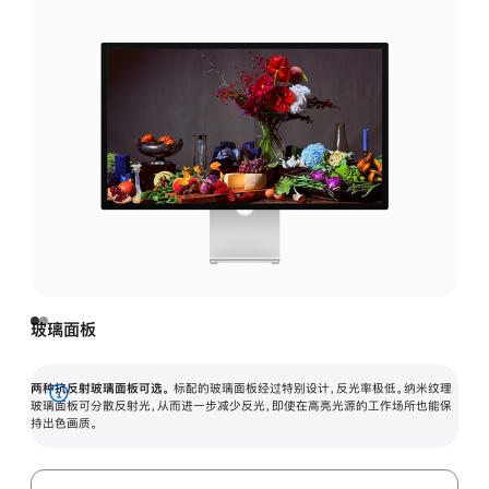
玻璃面板
两种抗反射玻璃面板可选。
标配的玻璃面板经过特别设计，反光率极低。纳米纹理
展
玻璃面板可分散反射光，从而进一步减少反光，即使在高亮光源的工作场所也能保
持出色画质。
开