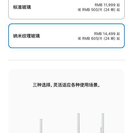
RMB 11,999
起
标准玻璃
或 RMB 500/月 (24 期) 起
RMB 14,499
起
纳米纹理玻璃
或 RMB 605/月 (24 期) 起
三种选择，灵活适应各种使用场景。
标