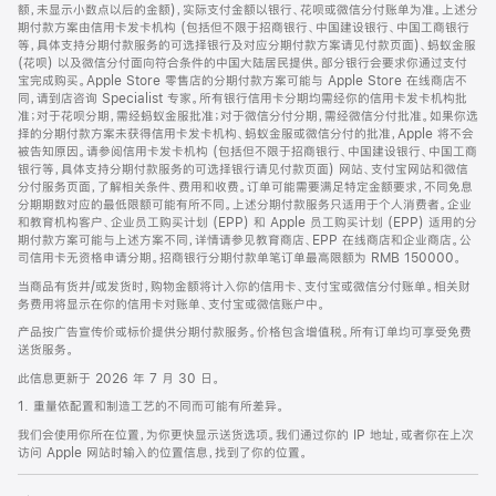
脚
额，未显示小数点以后的金额)，实际支付金额以银行、花呗或微信分付账单为准。上述分
期付款方案由信用卡发卡机构 (包括但不限于招商银行、中国建设银行、中国工商银行
等，具体支持分期付款服务的可选择银行及对应分期付款方案请见付款页面)、蚂蚁金服
(花呗) 以及微信分付面向符合条件的中国大陆居民提供。部分银行会要求你通过支付
宝完成购买。Apple Store 零售店的分期付款方案可能与 Apple Store 在线商店不
同，请到店咨询 Specialist 专家。所有银行信用卡分期均需经你的信用卡发卡机构批
准；对于花呗分期，需经蚂蚁金服批准；对于微信分付分期，需经微信分付批准。如果你选
择的分期付款方案未获得信用卡发卡机构、蚂蚁金服或微信分付的批准，Apple 将不会
被告知原因。请参阅信用卡发卡机构 (包括但不限于招商银行、中国建设银行、中国工商
银行等，具体支持分期付款服务的可选择银行请见付款页面) 网站、支付宝网站和微信
分付服务页面，了解相关条件、费用和收费。订单可能需要满足特定金额要求，不同免息
分期期数对应的最低限额可能有所不同。上述分期付款服务只适用于个人消费者。企业
和教育机构客户、企业员工购买计划 (EPP) 和 Apple 员工购买计划 (EPP) 适用的分
期付款方案可能与上述方案不同，详情请参见教育商店、EPP 在线商店和企业商店。公
司信用卡无资格申请分期。招商银行分期付款单笔订单最高限额为 RMB 150000。
当商品有货并/或发货时，购物金额将计入你的信用卡、支付宝或微信分付账单。相关财
务费用将显示在你的信用卡对账单、支付宝或微信账户中。
产品按广告宣传价或标价提供分期付款服务。价格包含增值税。所有订单均可享受免费
送货服务。
此信息更新于 2026 年 7 月 30 日。
1. 重量依配置和制造工艺的不同而可能有所差异。
我们会使用你所在位置，为你更快显示送货选项。我们通过你的 IP 地址，或者你在上次
访问 Apple 网站时输入的位置信息，找到了你的位置。