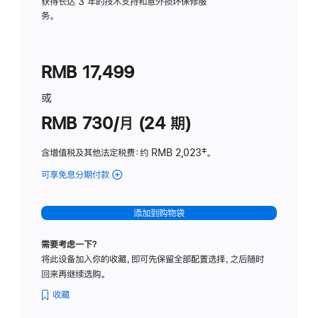
务
获得长达 3 年的技术支持和意外损坏保修服
务。
计
划
(适
RMB 17,499
用
于
或
Studio
RMB 730/月 (24 期)
Display
含增值税及其他法定税费
：约 RMB 2,023
脚
‡。
注
可享免息分期付款
(Studio
Display
-
添加到购物袋
纳
米
需要考虑一下？
纹
将此设备加入你的收藏，即可先保留全部配置选择，之后随时
理
回来再继续选购。
玻
璃
收藏
面