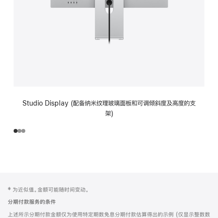
Studio Display (配备纳米纹理玻璃面板和可调倾斜度及高度的支
架)
网
脚
‡ 为近似值。金额可能随时间变动。
注
页
分期付款服务的条件
页
上述所示分期付款金额仅为使用特定期数免息分期付款估算得出的示例 (仅显示整数数