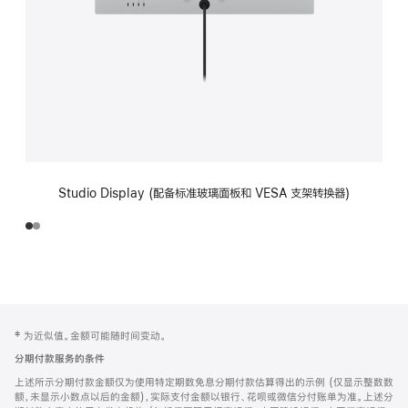
Studio Display (配备标准玻璃面板和 VESA 支架转换器)
网
脚
‡ 为近似值。金额可能随时间变动。
注
页
分期付款服务的条件
页
上述所示分期付款金额仅为使用特定期数免息分期付款估算得出的示例 (仅显示整数数
脚
额，未显示小数点以后的金额)，实际支付金额以银行、花呗或微信分付账单为准。上述分