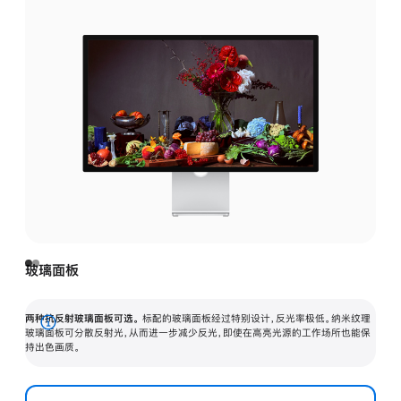
玻璃面板
两种抗反射玻璃面板可选。
标配的玻璃面板经过特别设计，反光率极低。纳米纹理
展
玻璃面板可分散反射光，从而进一步减少反光，即使在高亮光源的工作场所也能保
持出色画质。
开