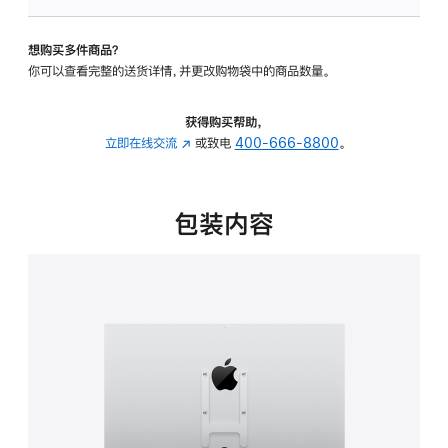
VESA
支
想购买多件商品？
架
你可以查看完整的送货详情，并更改购物袋中的商品数量。
转
换
器
获得购买帮助，
的
立即在线交流
(在
或致电
400-666-8800
。
分
新
期
窗
付
口
包装内容
款
中
选
打
项)
开)