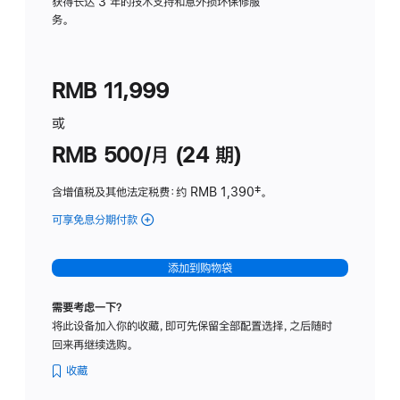
务
获得长达 3 年的技术支持和意外损坏保修服
务。
计
划
(适
RMB 11,999
用
于
或
Studio
RMB 500/月 (24 期)
Display
含增值税及其他法定税费
：约 RMB 1,390
脚
‡。
注
可享免息分期付款
(Studio
Display
-
添加到购物袋
标
准
需要考虑一下？
玻
将此设备加入你的收藏，即可先保留全部配置选择，之后随时
璃
回来再继续选购。
面
板
收藏
-