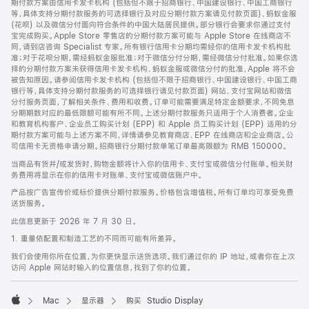
期付款方案由信用卡发卡机构 (包括但不限于招商银行、中国建设银行、中国工商银行
等，具体支持分期付款服务的可选择银行及对应分期付款方案请见付款页面)、蚂蚁金服
(花呗) 以及微信分付面向符合条件的中国大陆居民提供。部分银行会要求你通过支付
宝完成购买。Apple Store 零售店的分期付款方案可能与 Apple Store 在线商店不
同，请到店咨询 Specialist 专家。所有银行信用卡分期均需经你的信用卡发卡机构批
准；对于花呗分期，需经蚂蚁金服批准；对于微信分付分期，需经微信分付批准。如果你选
择的分期付款方案未获得信用卡发卡机构、蚂蚁金服或微信分付的批准，Apple 将不会
被告知原因。请参阅信用卡发卡机构 (包括但不限于招商银行、中国建设银行、中国工商
银行等，具体支持分期付款服务的可选择银行请见付款页面) 网站、支付宝网站和微信
分付服务页面，了解相关条件、费用和收费。订单可能需要满足特定金额要求，不同免息
分期期数对应的最低限额可能有所不同。上述分期付款服务只适用于个人消费者。企业
和教育机构客户、企业员工购买计划 (EPP) 和 Apple 员工购买计划 (EPP) 适用的分
期付款方案可能与上述方案不同，详情请参见教育商店、EPP 在线商店和企业商店。公
司信用卡无资格申请分期。招商银行分期付款单笔订单最高限额为 RMB 150000。
当商品有货并/或发货时，购物金额将计入你的信用卡、支付宝或微信分付账单。相关财
务费用将显示在你的信用卡对账单、支付宝或微信账户中。
产品按广告宣传价或标价提供分期付款服务。价格包含增值税。所有订单均可享受免费
送货服务。
此信息更新于 2026 年 7 月 30 日。
1. 重量依配置和制造工艺的不同而可能有所差异。
我们会使用你所在位置，为你更快显示送货选项。我们通过你的 IP 地址，或者你在上次
访问 Apple 网站时输入的位置信息，找到了你的位置。
Mac
显示器
购买 Studio Display