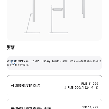
支架
选择你合用的支架。
Studio Display 有两种支架和一种支架转换器可选，以满足
展
你的各种安装需求。
开
RMB 11,999
可调倾斜度的支架
或 RMB 500/月 (24 期) 起
RMB 14,999
可调倾斜度及高‍度的支‍架