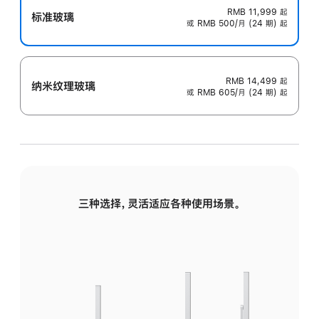
RMB 11,999
起
标准玻璃
或 RMB 500/月 (24 期) 起
RMB 14,499
起
纳米纹理玻璃
或 RMB 605/月 (24 期) 起
三种选择，灵活适应各种使用场景。
标