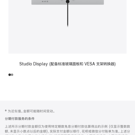
Studio Display (配备标准玻璃面板和 VESA 支架转换器)
网
脚
‡ 为近似值。金额可能随时间变动。
注
页
分期付款服务的条件
页
上述所示分期付款金额仅为使用特定期数免息分期付款估算得出的示例 (仅显示整数数
脚
额，未显示小数点以后的金额)，实际支付金额以银行、花呗或微信分付账单为准。上述分