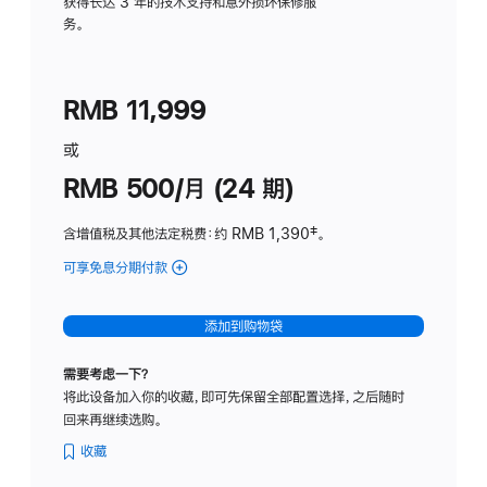
务
获得长达 3 年的技术支持和意外损坏保修服
务。
计
划
(适
RMB 11,999
用
于
或
Studio
RMB 500/月 (24 期)
Display
含增值税及其他法定税费
：约 RMB 1,390
脚
‡。
注
可享免息分期付款
(Studio
Display
-
添加到购物袋
标
准
需要考虑一下？
玻
将此设备加入你的收藏，即可先保留全部配置选择，之后随时
璃
回来再继续选购。
面
板
收藏
-