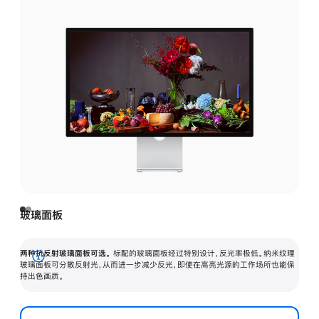
玻璃面板
两种抗反射玻璃面板可选。
标配的玻璃面板经过特别设计，反光率极低。纳米纹理
展
玻璃面板可分散反射光，从而进一步减少反光，即使在高亮光源的工作场所也能保
持出色画质。
开