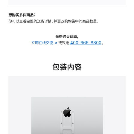
VESA
支
想购买多件商品？
架
你可以查看完整的送货详情，并更改购物袋中的商品数量。
转
换
器
获得购买帮助，
的
立即在线交流
(在
或致电
400-666-8800
。
分
新
期
窗
付
口
包装内容
款
中
选
打
项)
开)