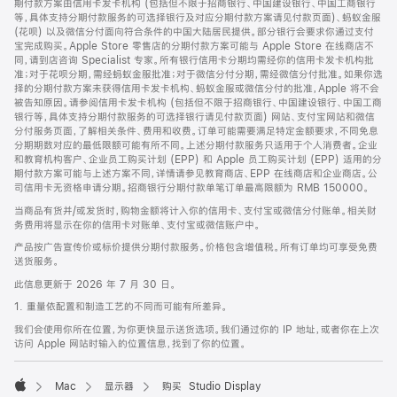
期付款方案由信用卡发卡机构 (包括但不限于招商银行、中国建设银行、中国工商银行
等，具体支持分期付款服务的可选择银行及对应分期付款方案请见付款页面)、蚂蚁金服
(花呗) 以及微信分付面向符合条件的中国大陆居民提供。部分银行会要求你通过支付
宝完成购买。Apple Store 零售店的分期付款方案可能与 Apple Store 在线商店不
同，请到店咨询 Specialist 专家。所有银行信用卡分期均需经你的信用卡发卡机构批
准；对于花呗分期，需经蚂蚁金服批准；对于微信分付分期，需经微信分付批准。如果你选
择的分期付款方案未获得信用卡发卡机构、蚂蚁金服或微信分付的批准，Apple 将不会
被告知原因。请参阅信用卡发卡机构 (包括但不限于招商银行、中国建设银行、中国工商
银行等，具体支持分期付款服务的可选择银行请见付款页面) 网站、支付宝网站和微信
分付服务页面，了解相关条件、费用和收费。订单可能需要满足特定金额要求，不同免息
分期期数对应的最低限额可能有所不同。上述分期付款服务只适用于个人消费者。企业
和教育机构客户、企业员工购买计划 (EPP) 和 Apple 员工购买计划 (EPP) 适用的分
期付款方案可能与上述方案不同，详情请参见教育商店、EPP 在线商店和企业商店。公
司信用卡无资格申请分期。招商银行分期付款单笔订单最高限额为 RMB 150000。
当商品有货并/或发货时，购物金额将计入你的信用卡、支付宝或微信分付账单。相关财
务费用将显示在你的信用卡对账单、支付宝或微信账户中。
产品按广告宣传价或标价提供分期付款服务。价格包含增值税。所有订单均可享受免费
送货服务。
此信息更新于 2026 年 7 月 30 日。
1. 重量依配置和制造工艺的不同而可能有所差异。
我们会使用你所在位置，为你更快显示送货选项。我们通过你的 IP 地址，或者你在上次
访问 Apple 网站时输入的位置信息，找到了你的位置。
Mac
显示器
购买 Studio Display