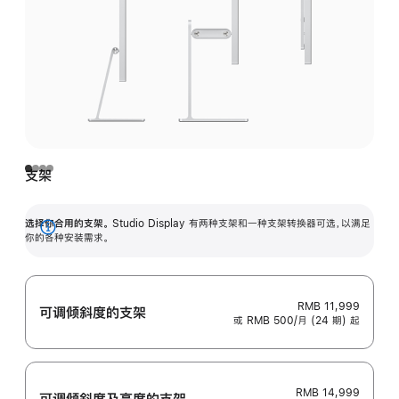
支架
选择你合用的支架。
Studio Display 有两种支架和一种支架转换器可选，以满足
展
你的各种安装需求。
开
RMB 11,999
可调倾斜度的支架
或 RMB 500/月 (24 期) 起
RMB 14,999
可调倾斜度及高‍度的支‍架