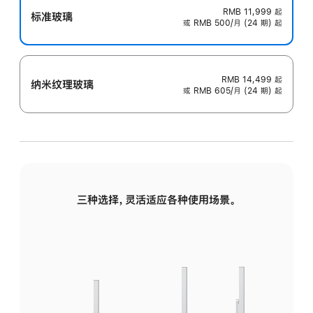
RMB 11,999
起
标准玻璃
或 RMB 500/月 (24 期) 起
RMB 14,499
起
纳米纹理玻璃
或 RMB 605/月 (24 期) 起
三种选择，灵活适应各种使用场景。
标