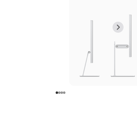
上
下
一
一
张
张
图
图
库
库
图
图
片
片
-
-
支
支
架
架