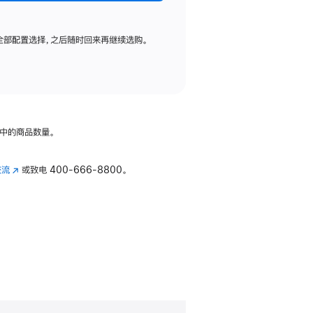
全部配置选择，之后随时回来再继续选购。
中的商品数量。
交流
(在
或致电
400-666-8800。
新
窗
口
中
打
开)