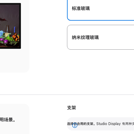
标准玻璃
纳米纹理玻璃
支架
用场景。
标配可调倾斜度的支架，提供 30 度的倾斜度
选
选择你合用的支架。
Studio Display
调节范围。
展