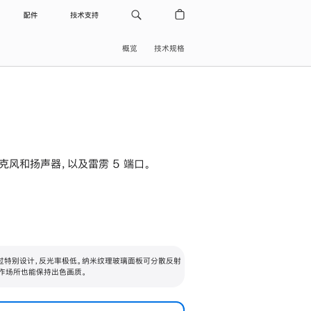
配件
技术支持
概览
技术规格
级麦克风和扬声器，以及雷雳 5 端口。
过特别设计，反光率极低。纳米纹理玻璃面板可分散反射
作场所也能保持出色画质。