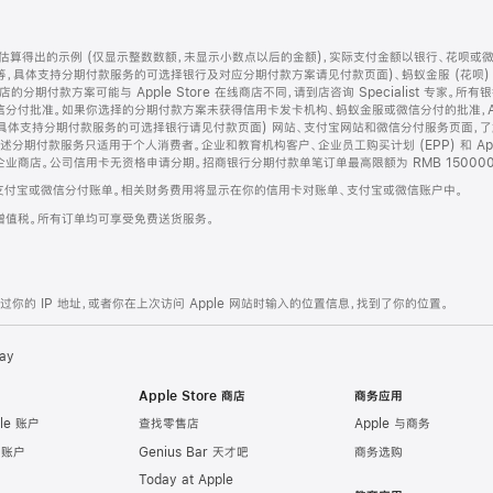
算得出的示例 (仅显示整数数额，未显示小数点以后的金额)，实际支付金额以银行、花呗或
等，具体支持分期付款服务的可选择银行及对应分期付款方案请见付款页面)、蚂蚁金服 (花呗
售店的分期付款方案可能与 Apple Store 在线商店不同，请到店咨询 Specialist 专
分付批准。如果你选择的分期付款方案未获得信用卡发卡机构、蚂蚁金服或微信分付的批准，Ap
具体支持分期付款服务的可选择银行请见付款页面) 网站、支付宝网站和微信分付服务页面，
期付款服务只适用于个人消费者。企业和教育机构客户、企业员工购买计划 (EPP) 和 Appl
企业商店。公司信用卡无资格申请分期。招商银行分期付款单笔订单最高限额为 RMB 150000
支付宝或微信分付账单。相关财务费用将显示在你的信用卡对账单、支付宝或微信账户中。
增值税。所有订单均可享受免费送货服务。
的 IP 地址，或者你在上次访问 Apple 网站时输入的位置信息，找到了你的位置。
ay
Apple Store 商店
商务应用
le 账户
查找零售店
Apple 与商务
e 账户
Genius Bar 天才吧
商务选购
Today at Apple