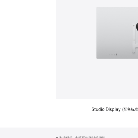
Studio Display (配
网
脚