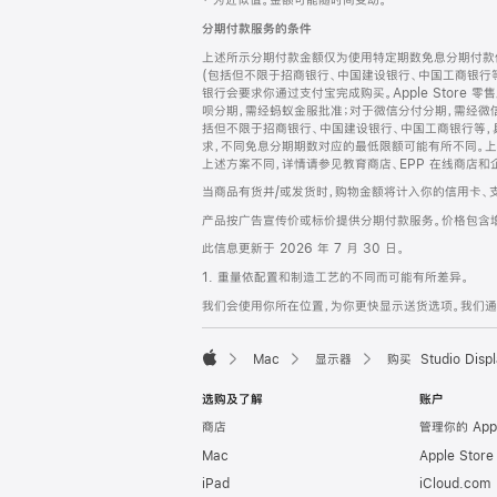
‡ 为近似值。金额可能随时间变动。
注
页
分期付款服务的条件
页
上述所示分期付款金额仅为使用特定期数免息分期付款估
脚
(包括但不限于招商银行、中国建设银行、中国工商银行
银行会要求你通过支付宝完成购买。Apple Store 零
呗分期，需经蚂蚁金服批准；对于微信分付分期，需经微信
括但不限于招商银行、中国建设银行、中国工商银行等，
求，不同免息分期期数对应的最低限额可能有所不同。上述分
上述方案不同，详情请参见教育商店、EPP 在线商店和
当商品有货并/或发货时，购物金额将计入你的信用卡、
产品按广告宣传价或标价提供分期付款服务。价格包含
此信息更新于 2026 年 7 月 30 日。
1. 重量依配置和制造工艺的不同而可能有所差异。
我们会使用你所在位置，为你更快显示送货选项。我们通过你
Mac
显示器
购买 Studio Displ
Apple
选购及了解
账户
商店
管理你的 App
Mac
Apple Stor
iPad
iCloud.com