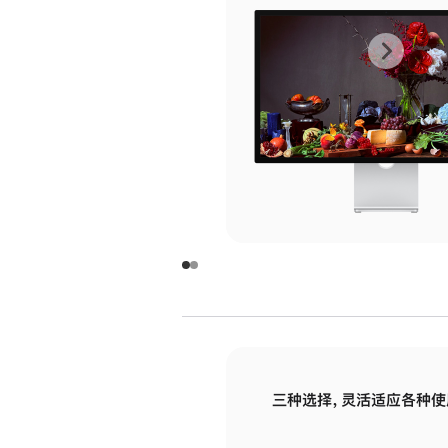
上
下
一
一
张
张
图
图
库
库
图
图
片
片
-
-
玻
玻
璃
璃
三种选择，灵活适应各种使
面
面
板
板