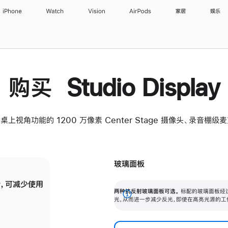
iPhone
Watch
Vision
AirPods
家居
娱乐
购买 Studio Display
桌上视角功能的 1200 万像素 Center Stage 摄像头、录音棚
玻璃面板
，可减少使用
纳米纹理玻璃面板可进一步减少反光，即使在
两种抗反射玻璃面板可选。
标配的玻璃面板经
。
有高亮光源的场所使用，也能保持出色画质。
展
光，从而进一步减少反光，即使在高亮光源的工
开