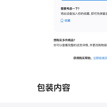
标
准
需要考虑一下？
玻
将此设备加入你的收藏，即可先保留
璃
面
收藏
板
-
VESA
想购买多件商品？
支
你可以查看完整的送货详情，并更改购物袋
架
转
换
获得购买帮助，
立即在线
器
的
分
期
付
包装内容
款
选
项)