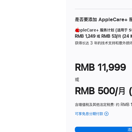
是否要添加 AppleCare+
AppleCare+ 服务计划 (适用于 Stu
RMB 1,249
或
RMB 53/月 (24 
获得长达 3 年的技术支持和意外损
RMB 11,999
或
RMB 500/月 (
含增值税及其他法定税费
：约 RMB 
可享免息分期付款
(Studio
Display
-
添