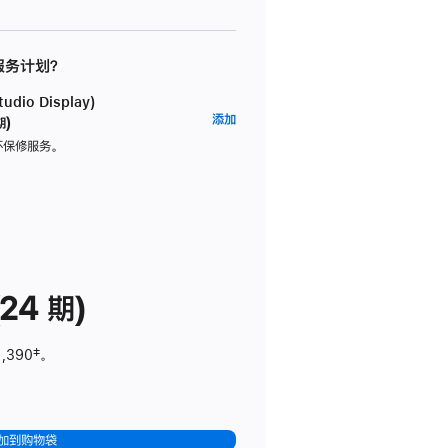
 服务计划？
dio Display)
AppleCare+
添加
期)
服
坏保修服务。
务
计
划
(适
用
于
24 期)
Studio
Display)
1,390
脚
‡。
注
加到购物袋