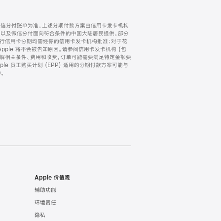
微信分付账单为准。上述分期付款方案由信用卡发卡机构
) 以及微信分付面向符合条件的中国大陆居民提供。部分
家。所有银行信用卡分期均需经你的信用卡发卡机构批准；对于花
ple 将不会被告知原因。请参阅信用卡发卡机构 (包
了解相关条件、费用和收费。订单可能需要满足特定金额要
e 员工购买计划 (EPP) 适用的分期付款方案可能与
。
Apple 价值观
辅助功能
环境责任
隐私