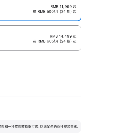
RMB 11,999
起
或 RMB 500/月 (24 期) 起
RMB 14,499
起
或 RMB 605/月 (24 期) 起
配可调倾斜度及高度的支架，额外增加 105
VESA 支架转换器
 有两种支架和一种支架转换器可选，以满足你的各种安装需求。
毫米的高度调节范围。
容的支架 (未随附)