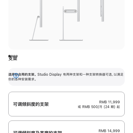
支架
选择你合用的支架。
Studio Display 有两种支架和一种支架转换器可选，以满足
展
你的各种安装需求。
开
RMB 11,999
可调倾斜度的支架
或 RMB 500/月 (24 期) 起
RMB 14,999
可调倾斜度及高‍度的支‍架