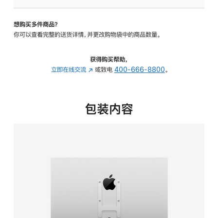
VESA
支
想购买多件商品？
架
你可以查看完整的送货详情，并更改购物袋中的商品数量。
转
换
器
获得购买帮助，
的
立即在线交流
(在
或致电
400-666-8800
。
分
新
期
窗
付
口
包装内容
款
中
选
打
项)
开)