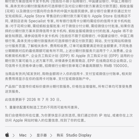
期付款方案由信用卡发卡机构 (包括但不限于招商银行、中国建设银行、中国工商银行
等，具体支持分期付款服务的可选择银行及对应分期付款方案请见付款页面)、蚂蚁金服
(花呗) 以及微信分付面向符合条件的中国大陆居民提供。部分银行会要求你通过支付
宝完成购买。Apple Store 零售店的分期付款方案可能与 Apple Store 在线商店不
同，请到店咨询 Specialist 专家。所有银行信用卡分期均需经你的信用卡发卡机构批
准；对于花呗分期，需经蚂蚁金服批准；对于微信分付分期，需经微信分付批准。如果你选
择的分期付款方案未获得信用卡发卡机构、蚂蚁金服或微信分付的批准，Apple 将不会
被告知原因。请参阅信用卡发卡机构 (包括但不限于招商银行、中国建设银行、中国工商
银行等，具体支持分期付款服务的可选择银行请见付款页面) 网站、支付宝网站和微信
分付服务页面，了解相关条件、费用和收费。订单可能需要满足特定金额要求，不同免息
分期期数对应的最低限额可能有所不同。上述分期付款服务只适用于个人消费者。企业
和教育机构客户、企业员工购买计划 (EPP) 和 Apple 员工购买计划 (EPP) 适用的分
期付款方案可能与上述方案不同，详情请参见教育商店、EPP 在线商店和企业商店。公
司信用卡无资格申请分期。招商银行分期付款单笔订单最高限额为 RMB 150000。
当商品有货并/或发货时，购物金额将计入你的信用卡、支付宝或微信分付账单。相关财
务费用将显示在你的信用卡对账单、支付宝或微信账户中。
产品按广告宣传价或标价提供分期付款服务。价格包含增值税。所有订单均可享受免费
送货服务。
此信息更新于 2026 年 7 月 30 日。
1. 重量依配置和制造工艺的不同而可能有所差异。
我们会使用你所在位置，为你更快显示送货选项。我们通过你的 IP 地址，或者你在上次
访问 Apple 网站时输入的位置信息，找到了你的位置。
Mac
显示器
购买 Studio Display