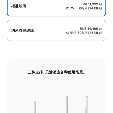
RMB 11,999
起
标准玻璃
或 RMB 500/月 (24 期) 起
RMB 14,499
起
纳米纹理玻璃
或 RMB 605/月 (24 期) 起
三种选择，灵活适应各种使用场景。
标