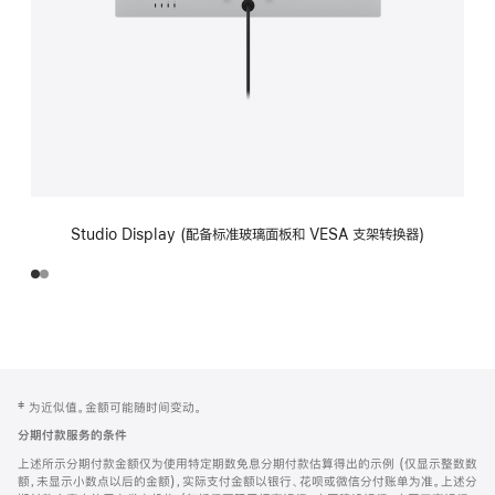
Studio Display (配备标准玻璃面板和 VESA 支架转换器)
网
脚
‡ 为近似值。金额可能随时间变动。
注
页
分期付款服务的条件
页
上述所示分期付款金额仅为使用特定期数免息分期付款估算得出的示例 (仅显示整数数
脚
额，未显示小数点以后的金额)，实际支付金额以银行、花呗或微信分付账单为准。上述分