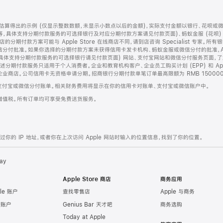
算得出的示例 (仅显示整数数额，未显示小数点以后的金额)，实际支付金额以银行、花呗或
等，具体支持分期付款服务的可选择银行及对应分期付款方案请见付款页面)、蚂蚁金服 (花呗
售店的分期付款方案可能与 Apple Store 在线商店不同，请到店咨询 Specialist 专
分付批准。如果你选择的分期付款方案未获得信用卡发卡机构、蚂蚁金服或微信分付的批准，Ap
具体支持分期付款服务的可选择银行请见付款页面) 网站、支付宝网站和微信分付服务页面，
期付款服务只适用于个人消费者。企业和教育机构客户、企业员工购买计划 (EPP) 和 Appl
企业商店。公司信用卡无资格申请分期。招商银行分期付款单笔订单最高限额为 RMB 150000
支付宝或微信分付账单。相关财务费用将显示在你的信用卡对账单、支付宝或微信账户中。
增值税。所有订单均可享受免费送货服务。
的 IP 地址，或者你在上次访问 Apple 网站时输入的位置信息，找到了你的位置。
ay
Apple Store 商店
商务应用
le 账户
查找零售店
Apple 与商务
e 账户
Genius Bar 天才吧
商务选购
Today at Apple