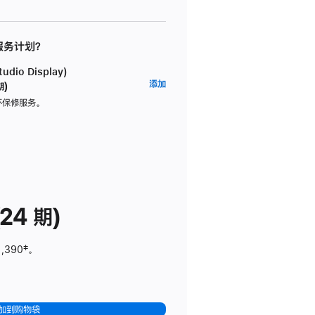
 服务计划？
dio Display)
AppleCare+
添加
期)
服
坏保修服务。
务
计
划
(适
用
于
24 期)
Studio
Display)
1,390
脚
‡。
注
加到购物袋