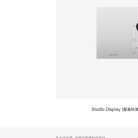
Studio Display (配
网
脚