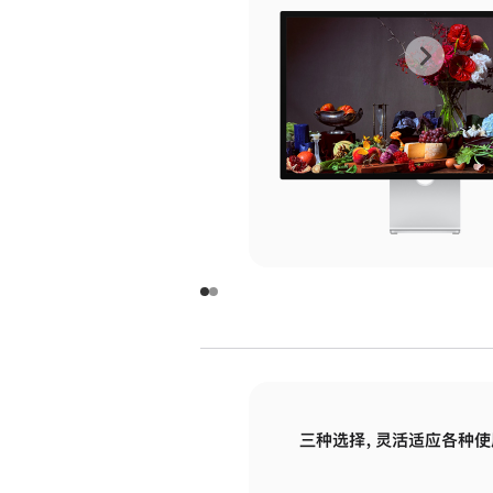
上
下
一
一
张
张
图
图
库
库
图
图
片
片
-
-
玻
玻
璃
璃
三种选择，灵活适应各种使
面
面
板
板