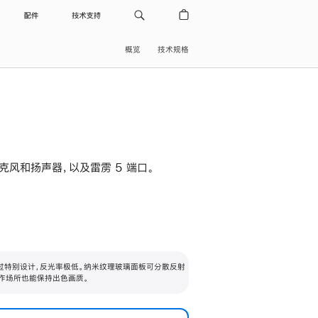
配件
技术支持
概览
技术规格
级麦克风和扬声器，以及雷雳 5 端口。
过特别设计，反光率极低。纳米纹理玻璃面板可分散反射
作场所也能保持出色画质。