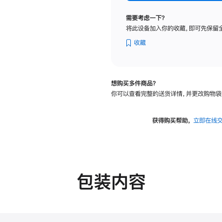
标
准
需要考虑一下？
玻
将此设备加入你的收藏，即可先保留
璃
面
收藏
板
-
VESA
想购买多件商品？
支
你可以查看完整的送货详情，并更改购物袋
架
转
换
获得购买帮助，
立即在线
器
的
分
期
付
包装内容
款
选
项)