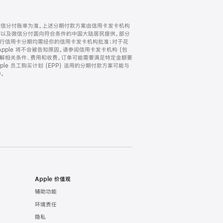
微信分付账单为准。上述分期付款方案由信用卡发卡机构
) 以及微信分付面向符合条件的中国大陆居民提供。部分
家。所有银行信用卡分期均需经你的信用卡发卡机构批准；对于花
ple 将不会被告知原因。请参阅信用卡发卡机构 (包
了解相关条件、费用和收费。订单可能需要满足特定金额要
e 员工购买计划 (EPP) 适用的分期付款方案可能与
。
Apple 价值观
辅助功能
环境责任
隐私