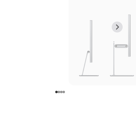
上
下
一
一
张
张
图
图
库
库
图
图
片
片
-
-
支
支
架
架