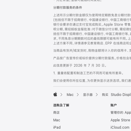
‡ 为近似值。金额可能随时间变动。
注
页
分期付款服务的条件
页
上述所示分期付款金额仅为使用特定期数免息分期付款估
脚
(包括但不限于招商银行、中国建设银行、中国工商银行
银行会要求你通过支付宝完成购买。Apple Store 零
呗分期，需经蚂蚁金服批准；对于微信分付分期，需经微信
括但不限于招商银行、中国建设银行、中国工商银行等，
求，不同免息分期期数对应的最低限额可能有所不同。上述分
上述方案不同，详情请参见教育商店、EPP 在线商店和
当商品有货并/或发货时，购物金额将计入你的信用卡、
产品按广告宣传价或标价提供分期付款服务。价格包含
此信息更新于 2026 年 7 月 30 日。
1. 重量依配置和制造工艺的不同而可能有所差异。
我们会使用你所在位置，为你更快显示送货选项。我们通过你
Mac
显示器
购买 Studio Displ
Apple
选购及了解
账户
商店
管理你的 App
Mac
Apple Stor
iPad
iCloud.com