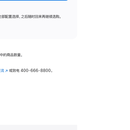
全部配置选择，之后随时回来再继续选购。
中的商品数量。
交流
(在
或致电
400-666-8800。
新
窗
口
中
打
开)