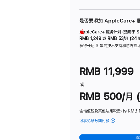
是否要添加 AppleCare+
AppleCare+ 服务计划 (适用于 Stu
RMB 1,249
或
RMB 53/月 (24 
获得长达 3 年的技术支持和意外损
RMB 11,999
或
RMB 500/月 (
含增值税及其他法定税费
：约 RMB 
可享免息分期付款
(Studio
Display
-
添