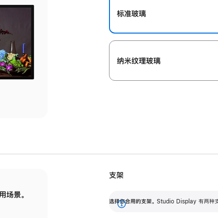
标准玻璃
纳米纹理玻璃
支架
用场景。
标配可调倾斜度的支架，提供 30 度的倾斜度
选
选择你合用的支架。
Studio Display
调节范围。
展