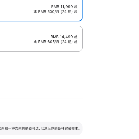
RMB 11,999
起
或 RMB 500/月 (24 期) 起
RMB 14,499
起
或 RMB 605/月 (24 期) 起
配可调倾斜度及高度的支架，额外增加 105
VESA 支架转换器
 有两种支架和一种支架转换器可选，以满足你的各种安装需求。
毫米的高度调节范围。
容的支架 (未随附)