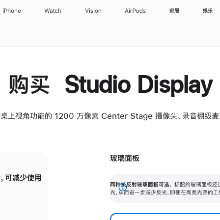
iPhone
Watch
Vision
AirPods
家居
娱乐
购买 Studio Display
桌上视角功能的 1200 万像素 Center Stage 摄像头、录音棚
玻璃面板
，可减少使用
纳米纹理玻璃面板可进一步减少反光，即使在
两种抗反射玻璃面板可选。
标配的玻璃面板经
。
有高亮光源的场所使用，也能保持出色画质。
展
光，从而进一步减少反光，即使在高亮光源的工
开