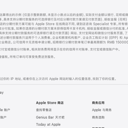
算得出的示例 (仅显示整数数额，未显示小数点以后的金额)，实际支付金额以银行、花呗或
等，具体支持分期付款服务的可选择银行及对应分期付款方案请见付款页面)、蚂蚁金服 (花呗
售店的分期付款方案可能与 Apple Store 在线商店不同，请到店咨询 Specialist 专
分付批准。如果你选择的分期付款方案未获得信用卡发卡机构、蚂蚁金服或微信分付的批准，Ap
具体支持分期付款服务的可选择银行请见付款页面) 网站、支付宝网站和微信分付服务页面，
期付款服务只适用于个人消费者。企业和教育机构客户、企业员工购买计划 (EPP) 和 Appl
企业商店。公司信用卡无资格申请分期。招商银行分期付款单笔订单最高限额为 RMB 150000
支付宝或微信分付账单。相关财务费用将显示在你的信用卡对账单、支付宝或微信账户中。
增值税。所有订单均可享受免费送货服务。
的 IP 地址，或者你在上次访问 Apple 网站时输入的位置信息，找到了你的位置。
ay
Apple Store 商店
商务应用
le 账户
查找零售店
Apple 与商务
e 账户
Genius Bar 天才吧
商务选购
Today at Apple