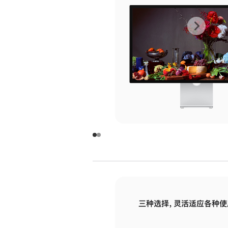
上
下
一
一
张
张
图
图
库
库
图
图
片
片
-
-
玻
玻
璃
璃
三种选择，灵活适应各种使
面
面
板
板