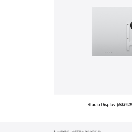
Studio Display (配
网
脚