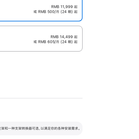
RMB 11,999
起
或 RMB 500/月 (24 期) 起
RMB 14,499
起
或 RMB 605/月 (24 期) 起
配可调倾斜度及高度的支架，额外增加 105
VESA 支架转换器
 有两种支架和一种支架转换器可选，以满足你的各种安装需求。
毫米的高度调节范围。
容的支架 (未随附)