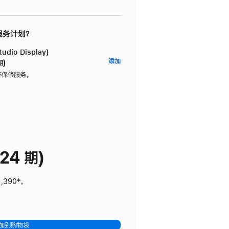
 服务计划？
dio Display)
AppleCare+
添加
期)
服
坏保修服务。
务
计
划
(适
用
于
24 期)
Studio
Display)
1,390
脚
‡。
注
加到购物袋