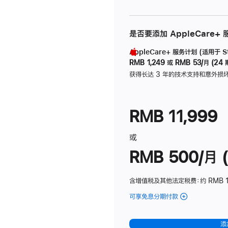
是否要添加 AppleCare+
AppleCare+ 服务计划 (适用于 Stu
RMB 1,249
或
RMB 53/月 (24 
获得长达 3 年的技术支持和意外损
RMB 11,999
或
RMB 500/月 (
含增值税及其他法定税费
：约 RMB 
可享免息分期付款
(Studio
Display
-
添