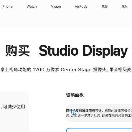
iPhone
Watch
Vision
AirPods
家居
娱乐
购买 Studio Display
桌上视角功能的 1200 万像素 Center Stage 摄像头、录音棚
玻璃面板
，可减少使用
纳米纹理玻璃面板可进一步减少反光，即使在
两种抗反射玻璃面板可选。
标配的玻璃面板经
。
有高亮光源的场所使用，也能保持出色画质。
展
光，从而进一步减少反光，即使在高亮光源的工
开