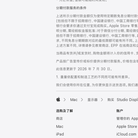
‡ 为近似值。金额可能随时间变动。
注
页
分期付款服务的条件
页
上述所示分期付款金额仅为使用特定期数免息分期付款估
脚
(包括但不限于招商银行、中国建设银行、中国工商银行
银行会要求你通过支付宝完成购买。Apple Store 零
呗分期，需经蚂蚁金服批准；对于微信分付分期，需经微信
括但不限于招商银行、中国建设银行、中国工商银行等，
求，不同免息分期期数对应的最低限额可能有所不同。上述分
上述方案不同，详情请参见教育商店、EPP 在线商店和
当商品有货并/或发货时，购物金额将计入你的信用卡、
产品按广告宣传价或标价提供分期付款服务。价格包含
此信息更新于 2026 年 7 月 30 日。
1. 重量依配置和制造工艺的不同而可能有所差异。
我们会使用你所在位置，为你更快显示送货选项。我们通过你
Mac
显示器
购买 Studio Displ
Apple
选购及了解
账户
商店
管理你的 App
Mac
Apple Stor
iPad
iCloud.com