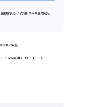
全部配置选择，之后随时回来再继续选购。
中的商品数量。
交流
(在
或致电
400-666-8800。
新
窗
口
中
打
开)