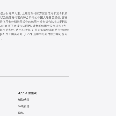
微信分付账单为准。上述分期付款方案由信用卡发卡机构
) 以及微信分付面向符合条件的中国大陆居民提供。部分
家。所有银行信用卡分期均需经你的信用卡发卡机构批准；对于花
ple 将不会被告知原因。请参阅信用卡发卡机构 (包
了解相关条件、费用和收费。订单可能需要满足特定金额要
e 员工购买计划 (EPP) 适用的分期付款方案可能与
。
Apple 价值观
辅助功能
环境责任
隐私