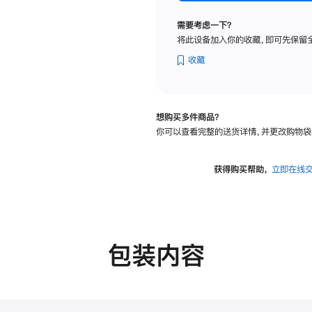
标
准
需要考虑一下？
玻
将此设备加入你的收藏，即可先保留
璃
面
收藏
板
-
VESA
想购买多件商品？
支
你可以查看完整的送货详情，并更改购物袋
架
转
换
获得购买帮助，
立即在线
器
的
分
期
付
包装内容
款
选
项)