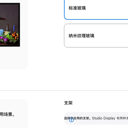
标准玻璃
纳米纹理玻璃
支架
用场景。
标配可调倾斜度的支架，提供 30 度的倾斜度
选
选择你合用的支架。
Studio Display
调节范围。
展