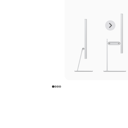
上
下
一
一
张
张
图
图
库
库
图
图
片
片
-
-
支
支
架
架