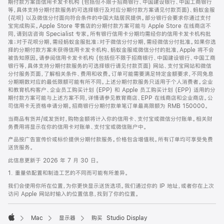
期付款方案由信用卡发卡机构 (包括但不限于招商银行、中国建设银行、中国工商银行
等，具体支持分期付款服务的可选择银行及对应分期付款方案请见付款页面)、蚂蚁金服
(花呗) 以及微信分付面向符合条件的中国大陆居民提供。部分银行会要求你通过支付
宝完成购买。Apple Store 零售店的分期付款方案可能与 Apple Store 在线商店不
同，请到店咨询 Specialist 专家。所有银行信用卡分期均需经你的信用卡发卡机构批
准；对于花呗分期，需经蚂蚁金服批准；对于微信分付分期，需经微信分付批准。如果你选
择的分期付款方案未获得信用卡发卡机构、蚂蚁金服或微信分付的批准，Apple 将不会
被告知原因。请参阅信用卡发卡机构 (包括但不限于招商银行、中国建设银行、中国工商
银行等，具体支持分期付款服务的可选择银行请见付款页面) 网站、支付宝网站和微信
分付服务页面，了解相关条件、费用和收费。订单可能需要满足特定金额要求，不同免息
分期期数对应的最低限额可能有所不同。上述分期付款服务只适用于个人消费者。企业
和教育机构客户、企业员工购买计划 (EPP) 和 Apple 员工购买计划 (EPP) 适用的分
期付款方案可能与上述方案不同，详情请参见教育商店、EPP 在线商店和企业商店。公
司信用卡无资格申请分期。招商银行分期付款单笔订单最高限额为 RMB 150000。
当商品有货并/或发货时，购物金额将计入你的信用卡、支付宝或微信分付账单。相关财
务费用将显示在你的信用卡对账单、支付宝或微信账户中。
产品按广告宣传价或标价提供分期付款服务。价格包含增值税。所有订单均可享受免费
送货服务。
此信息更新于 2026 年 7 月 30 日。
1. 重量依配置和制造工艺的不同而可能有所差异。
我们会使用你所在位置，为你更快显示送货选项。我们通过你的 IP 地址，或者你在上次
访问 Apple 网站时输入的位置信息，找到了你的位置。
Mac
显示器
购买 Studio Display