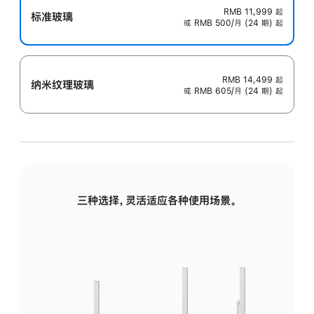
RMB 11,999
起
标准玻璃
或 RMB 500/月 (24 期) 起
RMB 14,499
起
纳米纹理玻璃
或 RMB 605/月 (24 期) 起
三种选择，灵活适应各种使用场景。
标