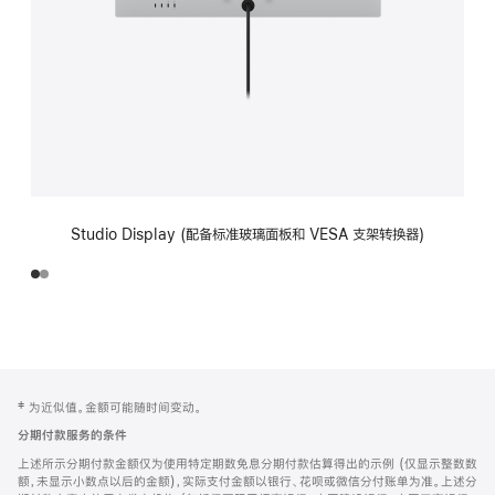
Studio Display (配备标准玻璃面板和 VESA 支架转换器)
网
脚
‡ 为近似值。金额可能随时间变动。
注
页
分期付款服务的条件
页
上述所示分期付款金额仅为使用特定期数免息分期付款估算得出的示例 (仅显示整数数
脚
额，未显示小数点以后的金额)，实际支付金额以银行、花呗或微信分付账单为准。上述分