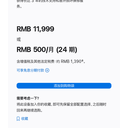
务
获得长达 3 年的技术支持和意外损坏保修服
务。
计
划
(适
RMB 11,999
用
于
或
Studio
RMB 500/月 (24 期)
Display
含增值税及其他法定税费
：约 RMB 1,390
脚
‡。
注
可享免息分期付款
(Studio
Display
-
添加到购物袋
标
准
需要考虑一下？
玻
将此设备加入你的收藏，即可先保留全部配置选择，之后随时
璃
回来再继续选购。
面
板
收藏
-