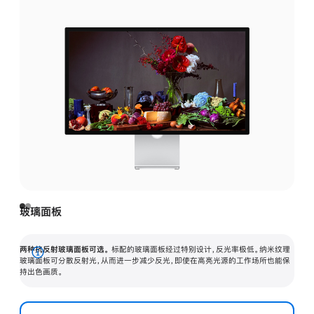
玻璃面板
两种抗反射玻璃面板可选。
标配的玻璃面板经过特别设计，反光率极低。纳米纹理
展
玻璃面板可分散反射光，从而进一步减少反光，即使在高亮光源的工作场所也能保
持出色画质。
开