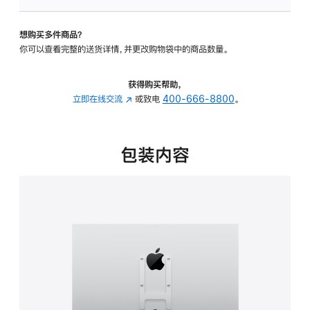
VESA
支
想购买多件商品？
架
你可以查看完整的送货详情，并更改购物袋中的商品数量。
转
换
器
获得购买帮助，
的
立即在线交流
(在
或致电
400-666-8800
。
分
新
期
窗
付
口
包装内容
款
中
选
打
项)
开)