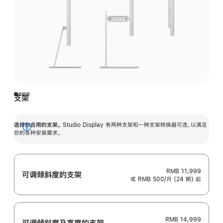
支架
选择你合用的支架。
Studio Display 有两种支架和一种支架转换器可选，以满足
展
你的各种安装需求。
开
RMB 11,999
可调倾斜度的支架
或 RMB 500/月 (24 期) 起
RMB 14,999
可调倾斜度及高‍度的支‍架