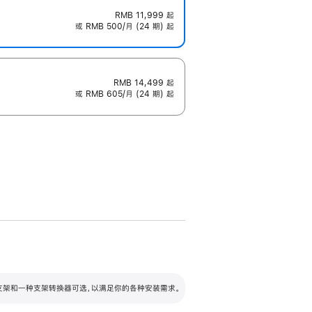
RMB 11,999
起
或 RMB 500/月 (24 期) 起
RMB 14,499
起
或 RMB 605/月 (24 期) 起
配可调倾斜度及高度的支架，额外增加 105
VESA 支架转换器
 有两种支架和一种支架转换器可选，以满足你的各种安装需求。
毫米的高度调节范围。
容的支架 (未随附)