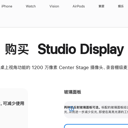
iPhone
Watch
Vision
AirPods
家居
娱乐
购买 Studio Display
桌上视角功能的 1200 万像素 Center Stage 摄像头、录音棚
玻璃面板
，可减少使用
纳米纹理玻璃面板可进一步减少反光，即使在
两种抗反射玻璃面板可选。
标配的玻璃面板经
。
有高亮光源的场所使用，也能保持出色画质。
展
光，从而进一步减少反光，即使在高亮光源的工
开