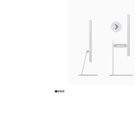
上
下
一
一
张
张
图
图
库
库
图
图
片
片
-
-
支
支
架
架