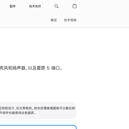
配件
技术支持
概览
技术规格
级麦克风和扬声器，以及雷雳 5 端口。
过特别设计，反光率极低。纳米纹理玻璃面板可分散反射
作场所也能保持出色画质。