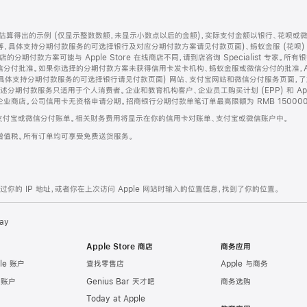
算得出的示例 (仅显示整数数额，未显示小数点以后的金额)，实际支付金额以银行、花呗或
等，具体支持分期付款服务的可选择银行及对应分期付款方案请见付款页面)、蚂蚁金服 (花呗
售店的分期付款方案可能与 Apple Store 在线商店不同，请到店咨询 Specialist 专
分付批准。如果你选择的分期付款方案未获得信用卡发卡机构、蚂蚁金服或微信分付的批准，Ap
具体支持分期付款服务的可选择银行请见付款页面) 网站、支付宝网站和微信分付服务页面，
期付款服务只适用于个人消费者。企业和教育机构客户、企业员工购买计划 (EPP) 和 Appl
企业商店。公司信用卡无资格申请分期。招商银行分期付款单笔订单最高限额为 RMB 150000
支付宝或微信分付账单。相关财务费用将显示在你的信用卡对账单、支付宝或微信账户中。
增值税。所有订单均可享受免费送货服务。
的 IP 地址，或者你在上次访问 Apple 网站时输入的位置信息，找到了你的位置。
ay
Apple Store 商店
商务应用
le 账户
查找零售店
Apple 与商务
e 账户
Genius Bar 天才吧
商务选购
Today at Apple