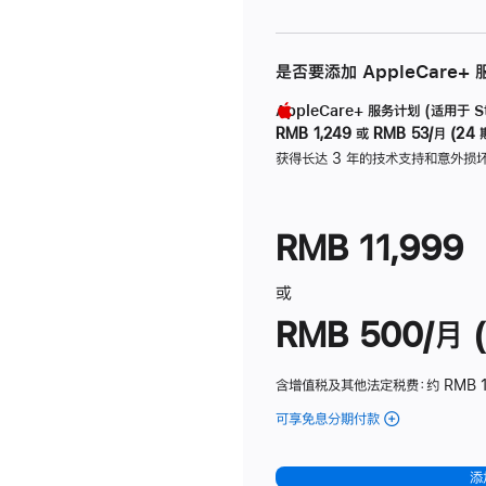
是否要添加 AppleCare+
AppleCare+ 服务计划 (适用于 Stu
RMB 1,249
或
RMB 53/月 (24 
获得长达 3 年的技术支持和意外损
RMB 11,999
或
RMB 500/月 (
含增值税及其他法定税费
：约 RMB 
可享免息分期付款
(Studio
Display
-
添