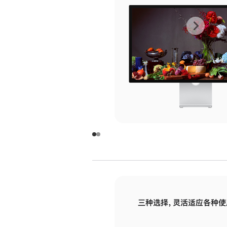
上
下
一
一
张
张
图
图
库
库
图
图
片
片
-
-
玻
玻
璃
璃
三种选择，灵活适应各种使
面
面
板
板