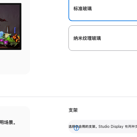
标准玻璃
纳米纹理玻璃
支架
用场景。
标配可调倾斜度的支架，提供 30 度的倾斜度
选
选择你合用的支架。
Studio Display
调节范围。
展