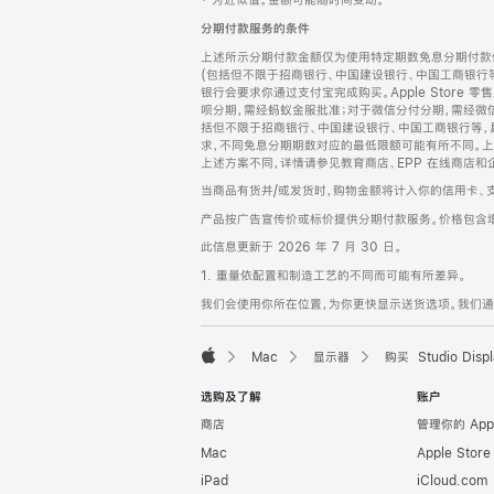
‡ 为近似值。金额可能随时间变动。
注
页
分期付款服务的条件
页
上述所示分期付款金额仅为使用特定期数免息分期付款估
脚
(包括但不限于招商银行、中国建设银行、中国工商银行
银行会要求你通过支付宝完成购买。Apple Store 零
呗分期，需经蚂蚁金服批准；对于微信分付分期，需经微信
括但不限于招商银行、中国建设银行、中国工商银行等，
求，不同免息分期期数对应的最低限额可能有所不同。上述分
上述方案不同，详情请参见教育商店、EPP 在线商店和
当商品有货并/或发货时，购物金额将计入你的信用卡、
产品按广告宣传价或标价提供分期付款服务。价格包含
此信息更新于 2026 年 7 月 30 日。
1. 重量依配置和制造工艺的不同而可能有所差异。
我们会使用你所在位置，为你更快显示送货选项。我们通过你
Mac
显示器
购买 Studio Displ
Apple
选购及了解
账户
商店
管理你的 App
Mac
Apple Stor
iPad
iCloud.com