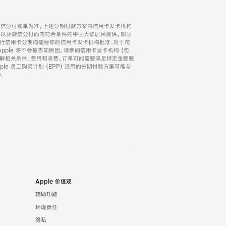
微信分付账单为准。上述分期付款方案由信用卡发卡机构
) 以及微信分付面向符合条件的中国大陆居民提供。部分
家。所有银行信用卡分期均需经你的信用卡发卡机构批准；对于花
ple 将不会被告知原因。请参阅信用卡发卡机构 (包
了解相关条件、费用和收费。订单可能需要满足特定金额要
e 员工购买计划 (EPP) 适用的分期付款方案可能与
。
Apple 价值观
辅助功能
环境责任
隐私