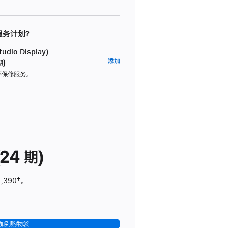
 服务计划？
dio Display)
AppleCare+
添加
期)
服
坏保修服务。
务
计
划
(适
用
于
24 期)
Studio
Display)
1,390
脚
‡。
注
加到购物袋