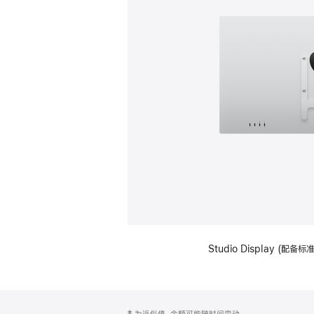
Studio Display (配
网
脚