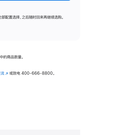
全部配置选择，之后随时回来再继续选购。
中的商品数量。
交流
(在
或致电
400-666-8800。
新
窗
口
中
打
开)