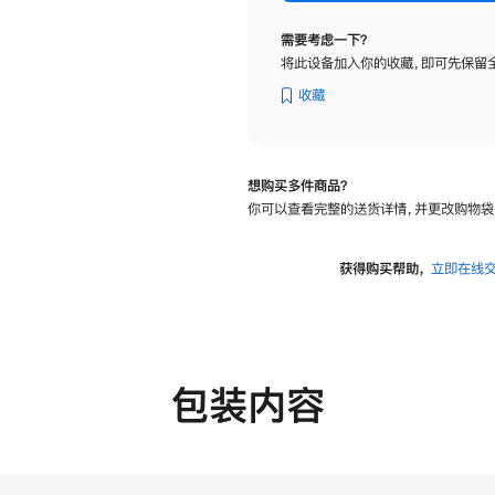
标
准
需要考虑一下？
玻
将此设备加入你的收藏，即可先保留
璃
面
收藏
板
-
VESA
想购买多件商品？
支
你可以查看完整的送货详情，并更改购物袋
架
转
换
获得购买帮助，
立即在线
器
的
分
期
付
包装内容
款
选
项)