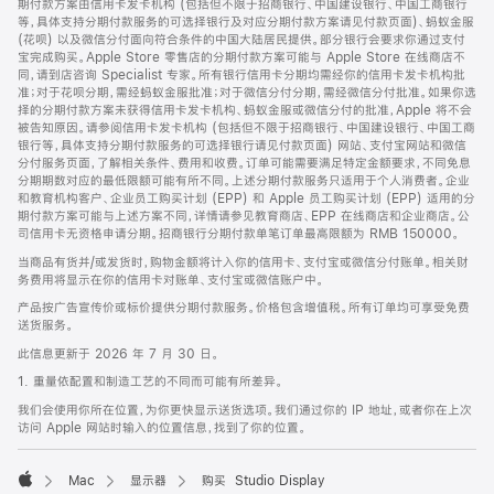
期付款方案由信用卡发卡机构 (包括但不限于招商银行、中国建设银行、中国工商银行
等，具体支持分期付款服务的可选择银行及对应分期付款方案请见付款页面)、蚂蚁金服
(花呗) 以及微信分付面向符合条件的中国大陆居民提供。部分银行会要求你通过支付
宝完成购买。Apple Store 零售店的分期付款方案可能与 Apple Store 在线商店不
同，请到店咨询 Specialist 专家。所有银行信用卡分期均需经你的信用卡发卡机构批
准；对于花呗分期，需经蚂蚁金服批准；对于微信分付分期，需经微信分付批准。如果你选
择的分期付款方案未获得信用卡发卡机构、蚂蚁金服或微信分付的批准，Apple 将不会
被告知原因。请参阅信用卡发卡机构 (包括但不限于招商银行、中国建设银行、中国工商
银行等，具体支持分期付款服务的可选择银行请见付款页面) 网站、支付宝网站和微信
分付服务页面，了解相关条件、费用和收费。订单可能需要满足特定金额要求，不同免息
分期期数对应的最低限额可能有所不同。上述分期付款服务只适用于个人消费者。企业
和教育机构客户、企业员工购买计划 (EPP) 和 Apple 员工购买计划 (EPP) 适用的分
期付款方案可能与上述方案不同，详情请参见教育商店、EPP 在线商店和企业商店。公
司信用卡无资格申请分期。招商银行分期付款单笔订单最高限额为 RMB 150000。
当商品有货并/或发货时，购物金额将计入你的信用卡、支付宝或微信分付账单。相关财
务费用将显示在你的信用卡对账单、支付宝或微信账户中。
产品按广告宣传价或标价提供分期付款服务。价格包含增值税。所有订单均可享受免费
送货服务。
此信息更新于 2026 年 7 月 30 日。
1. 重量依配置和制造工艺的不同而可能有所差异。
我们会使用你所在位置，为你更快显示送货选项。我们通过你的 IP 地址，或者你在上次
访问 Apple 网站时输入的位置信息，找到了你的位置。
Mac
显示器
购买 Studio Display