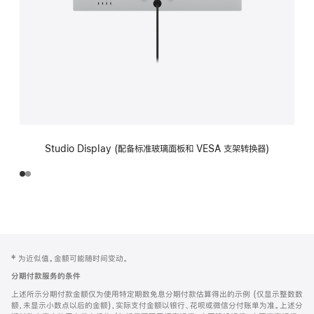
Studio Display (配备标准玻璃面板和 VESA 支架转换器)
网
脚
‡ 为近似值。金额可能随时间变动。
注
页
分期付款服务的条件
页
上述所示分期付款金额仅为使用特定期数免息分期付款估算得出的示例 (仅显示整数数
脚
额，未显示小数点以后的金额)，实际支付金额以银行、花呗或微信分付账单为准。上述分