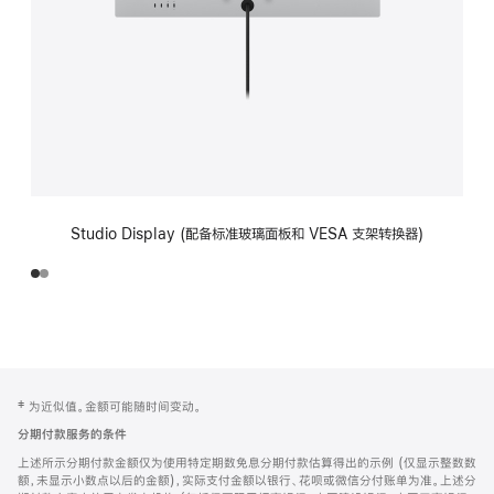
Studio Display (配备标准玻璃面板和 VESA 支架转换器)
网
脚
‡ 为近似值。金额可能随时间变动。
注
页
分期付款服务的条件
页
上述所示分期付款金额仅为使用特定期数免息分期付款估算得出的示例 (仅显示整数数
脚
额，未显示小数点以后的金额)，实际支付金额以银行、花呗或微信分付账单为准。上述分