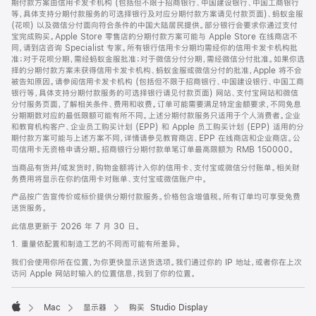
期付款方案由信用卡发卡机构 (包括但不限于招商银行、中国建设银行、中国工商银行
等，具体支持分期付款服务的可选择银行及对应分期付款方案请见付款页面)、蚂蚁金服
(花呗) 以及微信分付面向符合条件的中国大陆居民提供。部分银行会要求你通过支付
宝完成购买。Apple Store 零售店的分期付款方案可能与 Apple Store 在线商店不
同，请到店咨询 Specialist 专家。所有银行信用卡分期均需经你的信用卡发卡机构批
准；对于花呗分期，需经蚂蚁金服批准；对于微信分付分期，需经微信分付批准。如果你选
择的分期付款方案未获得信用卡发卡机构、蚂蚁金服或微信分付的批准，Apple 将不会
被告知原因。请参阅信用卡发卡机构 (包括但不限于招商银行、中国建设银行、中国工商
银行等，具体支持分期付款服务的可选择银行请见付款页面) 网站、支付宝网站和微信
分付服务页面，了解相关条件、费用和收费。订单可能需要满足特定金额要求，不同免息
分期期数对应的最低限额可能有所不同。上述分期付款服务只适用于个人消费者。企业
和教育机构客户、企业员工购买计划 (EPP) 和 Apple 员工购买计划 (EPP) 适用的分
期付款方案可能与上述方案不同，详情请参见教育商店、EPP 在线商店和企业商店。公
司信用卡无资格申请分期。招商银行分期付款单笔订单最高限额为 RMB 150000。
当商品有货并/或发货时，购物金额将计入你的信用卡、支付宝或微信分付账单。相关财
务费用将显示在你的信用卡对账单、支付宝或微信账户中。
产品按广告宣传价或标价提供分期付款服务。价格包含增值税。所有订单均可享受免费
送货服务。
此信息更新于 2026 年 7 月 30 日。
1. 重量依配置和制造工艺的不同而可能有所差异。
我们会使用你所在位置，为你更快显示送货选项。我们通过你的 IP 地址，或者你在上次
访问 Apple 网站时输入的位置信息，找到了你的位置。
Mac
显示器
购买 Studio Display