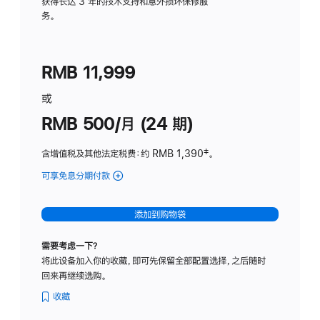
务
获得长达 3 年的技术支持和意外损坏保修服
务。
计
划
(适
RMB 11,999
用
于
或
Studio
RMB 500/月 (24 期)
Display
含增值税及其他法定税费
：约 RMB 1,390
脚
‡。
注
可享免息分期付款
(Studio
Display
-
添加到购物袋
标
准
需要考虑一下？
玻
将此设备加入你的收藏，即可先保留全部配置选择，之后随时
璃
回来再继续选购。
面
板
收藏
-