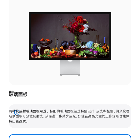
玻璃面板
两种抗反射玻璃面板可选。
标配的玻璃面板经过特别设计，反光率极低。纳米纹理
展
玻璃面板可分散反射光，从而进一步减少反光，即使在高亮光源的工作场所也能保
持出色画质。
开