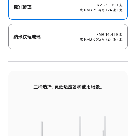
RMB 11,999
起
标准玻璃
或 RMB 500/月 (24 期) 起
RMB 14,499
起
纳米纹理玻璃
或 RMB 605/月 (24 期) 起
三种选择，灵活适应各种使用场景。
标