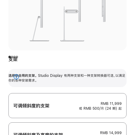
支架
选择你合用的支架。
Studio Display 有两种支架和一种支架转换器可选，以满足
展
你的各种安装需求。
开
RMB 11,999
可调倾斜度的支架
或 RMB 500/月 (24 期) 起
RMB 14,999
可调倾斜度及高‍度的支‍架