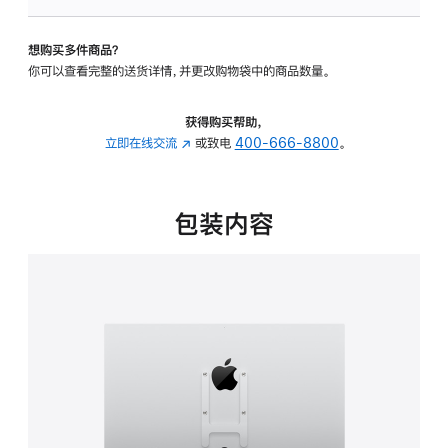
VESA
支
想购买多件商品？
架
你可以查看完整的送货详情，并更改购物袋中的商品数量。
转
换
器
获得购买帮助，
的
立即在线交流
(在
或致电
400-666-8800
。
分
新
期
窗
付
口
包装内容
款
中
选
打
项)
开)