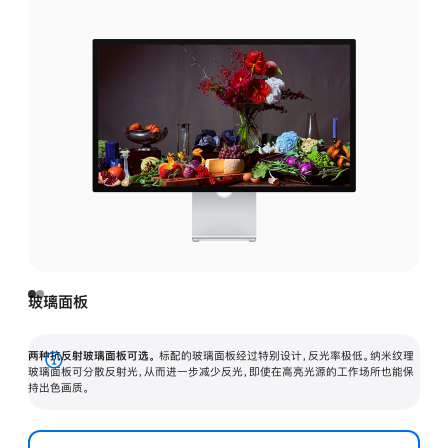
玻璃面板
两种抗反射玻璃面板可选。
标配的玻璃面板经过特别设计，反光率极低。纳米纹理
展
玻璃面板可分散反射光，从而进一步减少反光，即使在高亮光源的工作场所也能保
持出色画质。
开