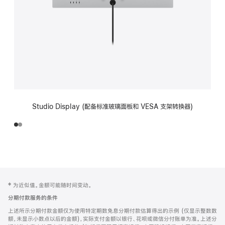
Studio Display (配备标准玻璃面板和 VESA 支架转换器)
网
脚
‡ 为近似值。金额可能随时间变动。
注
页
分期付款服务的条件
页
上述所示分期付款金额仅为使用特定期数免息分期付款估算得出的示例 (仅显示整数数
脚
额，未显示小数点以后的金额)，实际支付金额以银行、花呗或微信分付账单为准。上述分