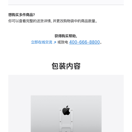
VESA
支
想购买多件商品？
架
你可以查看完整的送货详情，并更改购物袋中的商品数量。
转
换
器
获得购买帮助，
的
立即在线交流
(在
或致电
400-666-8800
。
分
新
期
窗
付
口
包装内容
款
中
选
打
项)
开)