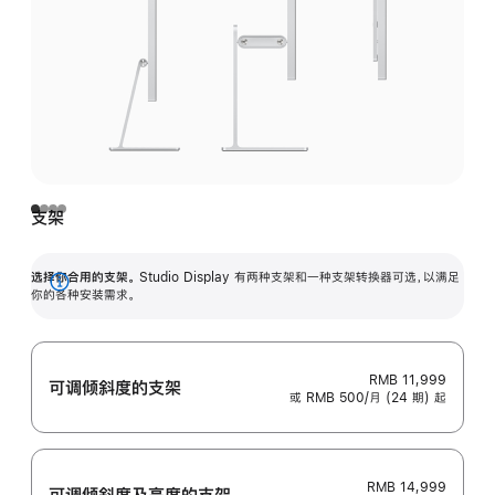
支架
选择你合用的支架。
Studio Display 有两种支架和一种支架转换器可选，以满足
展
你的各种安装需求。
开
RMB 11,999
可调倾斜度的支架
或 RMB 500/月 (24 期) 起
RMB 14,999
可调倾斜度及高‍度的支‍架