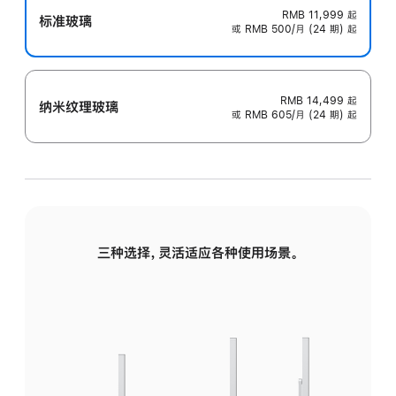
RMB 11,999
起
标准玻璃
或 RMB 500/月 (24 期) 起
RMB 14,499
起
纳米纹理玻璃
或 RMB 605/月 (24 期) 起
三种选择，灵活适应各种使用场景。
标