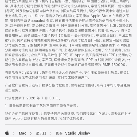
期付款方案由信用卡发卡机构 (包括但不限于招商银行、中国建设银行、中国工商银行
等，具体支持分期付款服务的可选择银行及对应分期付款方案请见付款页面)、蚂蚁金服
(花呗) 以及微信分付面向符合条件的中国大陆居民提供。部分银行会要求你通过支付
宝完成购买。Apple Store 零售店的分期付款方案可能与 Apple Store 在线商店不
同，请到店咨询 Specialist 专家。所有银行信用卡分期均需经你的信用卡发卡机构批
准；对于花呗分期，需经蚂蚁金服批准；对于微信分付分期，需经微信分付批准。如果你选
择的分期付款方案未获得信用卡发卡机构、蚂蚁金服或微信分付的批准，Apple 将不会
被告知原因。请参阅信用卡发卡机构 (包括但不限于招商银行、中国建设银行、中国工商
银行等，具体支持分期付款服务的可选择银行请见付款页面) 网站、支付宝网站和微信
分付服务页面，了解相关条件、费用和收费。订单可能需要满足特定金额要求，不同免息
分期期数对应的最低限额可能有所不同。上述分期付款服务只适用于个人消费者。企业
和教育机构客户、企业员工购买计划 (EPP) 和 Apple 员工购买计划 (EPP) 适用的分
期付款方案可能与上述方案不同，详情请参见教育商店、EPP 在线商店和企业商店。公
司信用卡无资格申请分期。招商银行分期付款单笔订单最高限额为 RMB 150000。
当商品有货并/或发货时，购物金额将计入你的信用卡、支付宝或微信分付账单。相关财
务费用将显示在你的信用卡对账单、支付宝或微信账户中。
产品按广告宣传价或标价提供分期付款服务。价格包含增值税。所有订单均可享受免费
送货服务。
此信息更新于 2026 年 7 月 30 日。
1. 重量依配置和制造工艺的不同而可能有所差异。
我们会使用你所在位置，为你更快显示送货选项。我们通过你的 IP 地址，或者你在上次
访问 Apple 网站时输入的位置信息，找到了你的位置。
Mac
显示器
购买 Studio Display