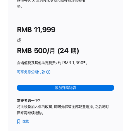
务
获得长达 3 年的技术支持和意外损坏保修服
务。
计
划
(适
RMB 11,999
用
于
或
Studio
RMB 500/月 (24 期)
Display
含增值税及其他法定税费
：约 RMB 1,390
脚
‡。
注
可享免息分期付款
(Studio
Display
-
添加到购物袋
标
准
需要考虑一下？
玻
将此设备加入你的收藏，即可先保留全部配置选择，之后随时
璃
回来再继续选购。
面
板
收藏
-