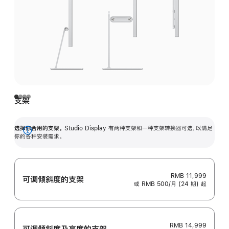
支架
选择你合用的支架。
Studio Display 有两种支架和一种支架转换器可选，以满足
展
你的各种安装需求。
开
RMB 11,999
可调倾斜度的支架
或 RMB 500/月 (24 期) 起
RMB 14,999
可调倾斜度及高‍度的支‍架