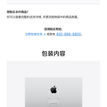
VESA
支
想购买多件商品？
架
你可以查看完整的送货详情，并更改购物袋中的商品数量。
转
换
器
获得购买帮助，
的
立即在线交流
(在
或致电
400-666-8800
。
分
新
期
窗
付
口
包装内容
款
中
选
打
项)
开)