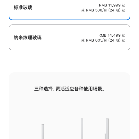
RMB 11,999
起
标准玻璃
或 RMB 500/月 (24 期) 起
RMB 14,499
起
纳米纹理玻璃
或 RMB 605/月 (24 期) 起
三种选择，灵活适应各种使用场景。
标