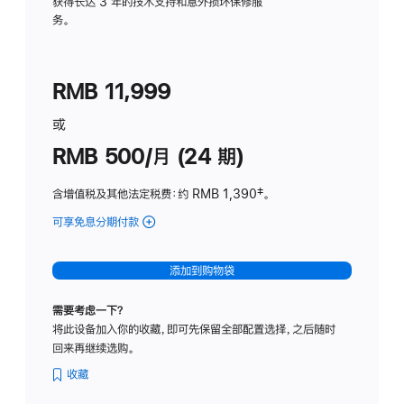
务
获得长达 3 年的技术支持和意外损坏保修服
务。
计
划
(适
RMB 11,999
用
于
或
Studio
RMB 500/月 (24 期)
Display
含增值税及其他法定税费
：约 RMB 1,390
脚
‡。
注
可享免息分期付款
(Studio
Display
-
添加到购物袋
标
准
需要考虑一下？
玻
将此设备加入你的收藏，即可先保留全部配置选择，之后随时
璃
回来再继续选购。
面
板
收藏
-