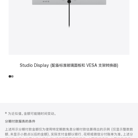
Studio Display (配备标准玻璃面板和 VESA 支架转换器)
网
脚
‡ 为近似值。金额可能随时间变动。
注
页
分期付款服务的条件
页
上述所示分期付款金额仅为使用特定期数免息分期付款估算得出的示例 (仅显示整数数
脚
额，未显示小数点以后的金额)，实际支付金额以银行、花呗或微信分付账单为准。上述分