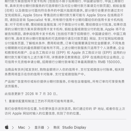
期付款方案由信用卡发卡机构 (包括但不限于招商银行、中国建设银行、中国工商银行
等，具体支持分期付款服务的可选择银行及对应分期付款方案请见付款页面)、蚂蚁金服
(花呗) 以及微信分付面向符合条件的中国大陆居民提供。部分银行会要求你通过支付
宝完成购买。Apple Store 零售店的分期付款方案可能与 Apple Store 在线商店不
同，请到店咨询 Specialist 专家。所有银行信用卡分期均需经你的信用卡发卡机构批
准；对于花呗分期，需经蚂蚁金服批准；对于微信分付分期，需经微信分付批准。如果你选
择的分期付款方案未获得信用卡发卡机构、蚂蚁金服或微信分付的批准，Apple 将不会
被告知原因。请参阅信用卡发卡机构 (包括但不限于招商银行、中国建设银行、中国工商
银行等，具体支持分期付款服务的可选择银行请见付款页面) 网站、支付宝网站和微信
分付服务页面，了解相关条件、费用和收费。订单可能需要满足特定金额要求，不同免息
分期期数对应的最低限额可能有所不同。上述分期付款服务只适用于个人消费者。企业
和教育机构客户、企业员工购买计划 (EPP) 和 Apple 员工购买计划 (EPP) 适用的分
期付款方案可能与上述方案不同，详情请参见教育商店、EPP 在线商店和企业商店。公
司信用卡无资格申请分期。招商银行分期付款单笔订单最高限额为 RMB 150000。
当商品有货并/或发货时，购物金额将计入你的信用卡、支付宝或微信分付账单。相关财
务费用将显示在你的信用卡对账单、支付宝或微信账户中。
产品按广告宣传价或标价提供分期付款服务。价格包含增值税。所有订单均可享受免费
送货服务。
此信息更新于 2026 年 7 月 30 日。
1. 重量依配置和制造工艺的不同而可能有所差异。
我们会使用你所在位置，为你更快显示送货选项。我们通过你的 IP 地址，或者你在上次
访问 Apple 网站时输入的位置信息，找到了你的位置。
Mac
显示器
购买 Studio Display