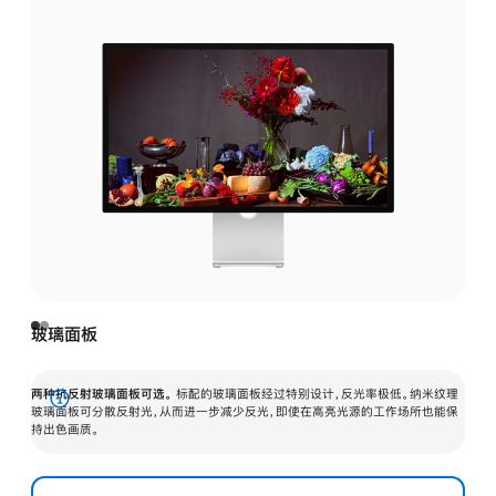
玻璃面板
两种抗反射玻璃面板可选。
标配的玻璃面板经过特别设计，反光率极低。纳米纹理
展
玻璃面板可分散反射光，从而进一步减少反光，即使在高亮光源的工作场所也能保
持出色画质。
开