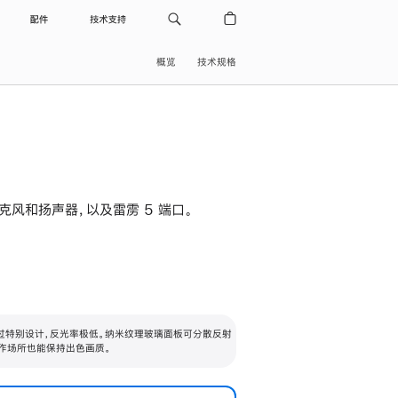
配件
技术支持
概览
技术规格
级麦克风和扬声器，以及雷雳 5 端口。
过特别设计，反光率极低。纳米纹理玻璃面板可分散反射
作场所也能保持出色画质。