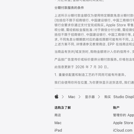
‡ 为近似值。金额可能随时间变动。
注
页
分期付款服务的条件
页
上述所示分期付款金额仅为使用特定期数免息分期付款估
脚
(包括但不限于招商银行、中国建设银行、中国工商银行
银行会要求你通过支付宝完成购买。Apple Store 零
呗分期，需经蚂蚁金服批准；对于微信分付分期，需经微信
括但不限于招商银行、中国建设银行、中国工商银行等，
求，不同免息分期期数对应的最低限额可能有所不同。上述分
上述方案不同，详情请参见教育商店、EPP 在线商店和
当商品有货并/或发货时，购物金额将计入你的信用卡、
产品按广告宣传价或标价提供分期付款服务。价格包含
此信息更新于 2026 年 7 月 30 日。
1. 重量依配置和制造工艺的不同而可能有所差异。
我们会使用你所在位置，为你更快显示送货选项。我们通过你
Mac
显示器
购买 Studio Displ
Apple
选购及了解
账户
商店
管理你的 App
Mac
Apple Stor
iPad
iCloud.com