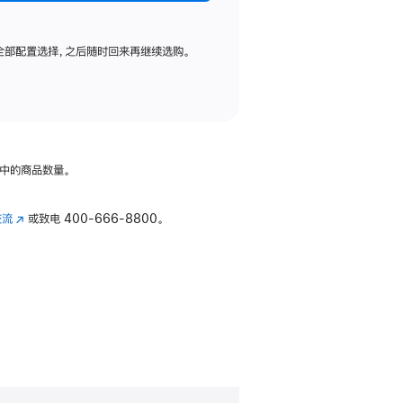
全部配置选择，之后随时回来再继续选购。
中的商品数量。
交流
(在
或致电
400-666-8800。
新
窗
口
中
打
开)