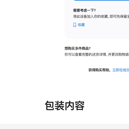
标
准
需要考虑一下？
玻
将此设备加入你的收藏，即可先保留
璃
面
收藏
板
-
VESA
想购买多件商品？
支
你可以查看完整的送货详情，并更改购物袋
架
转
换
获得购买帮助，
立即在线
器
的
分
期
付
包装内容
款
选
项)