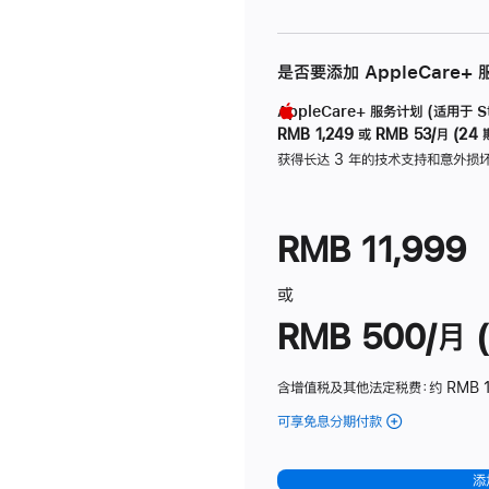
是否要添加 AppleCare+
AppleCare+ 服务计划 (适用于 Stu
RMB 1,249
或
RMB 53/月 (24 
获得长达 3 年的技术支持和意外损
RMB 11,999
或
RMB 500/月 (
含增值税及其他法定税费
：约 RMB 
可享免息分期付款
(Studio
Display
-
添