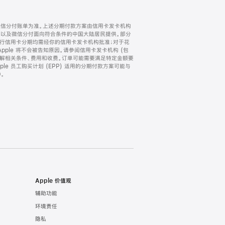
微信分付账单为准。上述分期付款方案由信用卡发卡机构
) 以及微信分付面向符合条件的中国大陆居民提供。部分
家。所有银行信用卡分期均需经你的信用卡发卡机构批准；对于花
ple 将不会被告知原因。请参阅信用卡发卡机构 (包
了解相关条件、费用和收费。订单可能需要满足特定金额要
e 员工购买计划 (EPP) 适用的分期付款方案可能与
。
Apple 价值观
辅助功能
环境责任
隐私