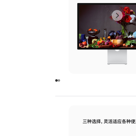
上
下
一
一
张
张
图
图
库
库
图
图
片
片
-
-
玻
玻
璃
璃
三种选择，灵活适应各种使
面
面
板
板