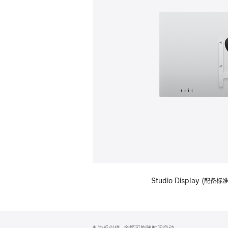
Studio Display (配
网
脚