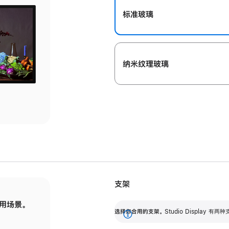
标准玻璃
纳米纹理玻璃
支架
用场景。
标配可调倾斜度的支架，提供 30 度的倾斜度
选
选择你合用的支架。
Studio Display
调节范围。
展