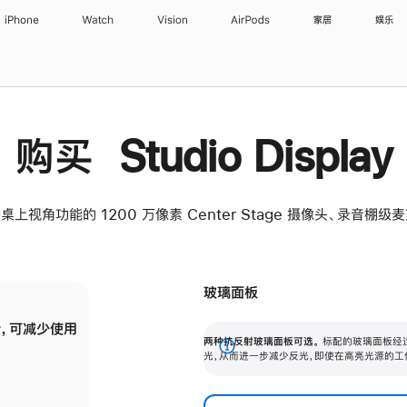
iPhone
Watch
Vision
AirPods
家居
娱乐
购买 Studio Display
桌上视角功能的 1200 万像素 Center Stage 摄像头、录音棚
玻璃面板
，可减少使用
纳米纹理玻璃面板可进一步减少反光，即使在
两种抗反射玻璃面板可选。
标配的玻璃面板经
。
有高亮光源的场所使用，也能保持出色画质。
展
光，从而进一步减少反光，即使在高亮光源的工
开