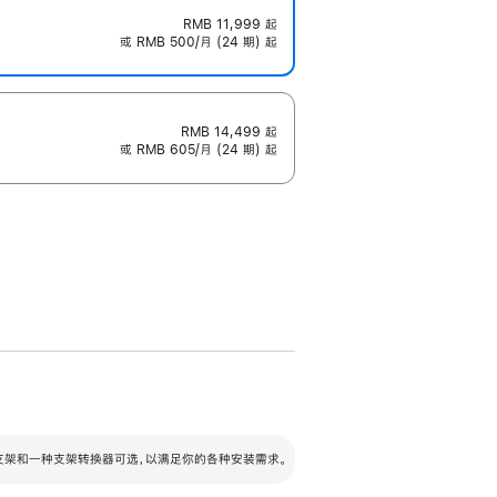
RMB 11,999
起
或 RMB 500/月 (24 期) 起
RMB 14,499
起
或 RMB 605/月 (24 期) 起
配可调倾斜度及高度的支架，额外增加 105
VESA 支架转换器
 有两种支架和一种支架转换器可选，以满足你的各种安装需求。
毫米的高度调节范围。
容的支架 (未随附)