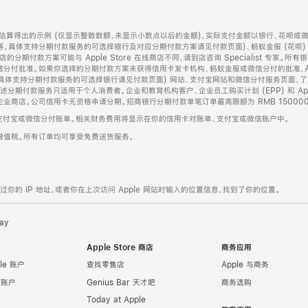
算得出的示例 (仅显示整数数额，未显示小数点以后的金额)，实际支付金额以银行、花呗或
等，具体支持分期付款服务的可选择银行及对应分期付款方案请见付款页面)、蚂蚁金服 (花呗
售店的分期付款方案可能与 Apple Store 在线商店不同，请到店咨询 Specialist 专
分付批准。如果你选择的分期付款方案未获得信用卡发卡机构、蚂蚁金服或微信分付的批准，Ap
具体支持分期付款服务的可选择银行请见付款页面) 网站、支付宝网站和微信分付服务页面，
期付款服务只适用于个人消费者。企业和教育机构客户、企业员工购买计划 (EPP) 和 Appl
企业商店。公司信用卡无资格申请分期。招商银行分期付款单笔订单最高限额为 RMB 150000
支付宝或微信分付账单。相关财务费用将显示在你的信用卡对账单、支付宝或微信账户中。
增值税。所有订单均可享受免费送货服务。
的 IP 地址，或者你在上次访问 Apple 网站时输入的位置信息，找到了你的位置。
ay
Apple Store 商店
商务应用
le 账户
查找零售店
Apple 与商务
e 账户
Genius Bar 天才吧
商务选购
Today at Apple