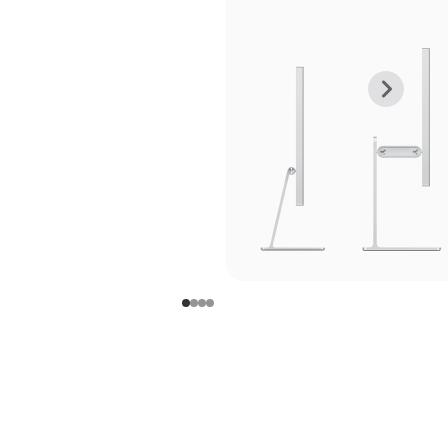
上
下
一
一
张
张
图
图
库
库
图
图
片
片
-
-
支
支
架
架