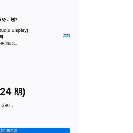
 服务计划？
dio Display)
AppleCare+
添加
期)
服
坏保修服务。
务
计
划
(适
用
于
24 期)
Studio
Display)
1,390
脚
‡。
注
加到购物袋