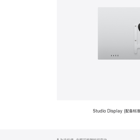
Studio Display (配
网
脚