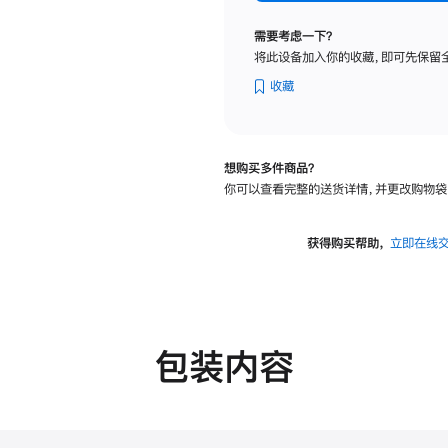
标
准
需要考虑一下？
玻
将此设备加入你的收藏，即可先保留
璃
面
收藏
板
-
VESA
想购买多件商品？
支
你可以查看完整的送货详情，并更改购物袋
架
转
换
获得购买帮助，
立即在线
器
的
分
期
付
包装内容
款
选
项)