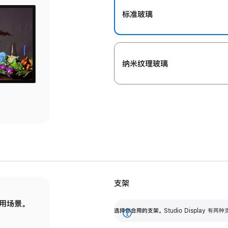
标准玻璃
纳米纹理玻璃
支架
用场景。
标配可调倾斜度的支架，提供 30 度的倾斜度
选
选择你合用的支架。
Studio Display
调节范围。
展