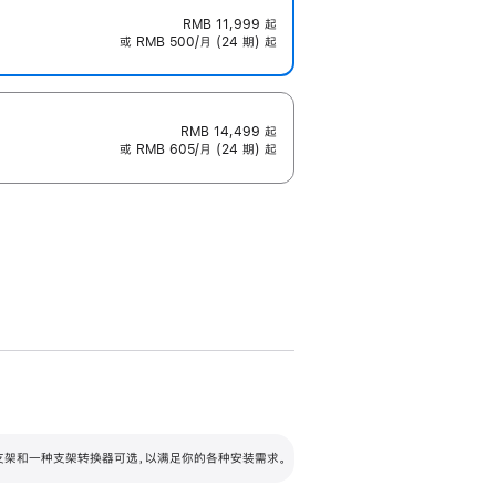
RMB 11,999
起
或 RMB 500/月 (24 期) 起
RMB 14,499
起
或 RMB 605/月 (24 期) 起
配可调倾斜度及高度的支架，额外增加 105
VESA 支架转换器
 有两种支架和一种支架转换器可选，以满足你的各种安装需求。
毫米的高度调节范围。
容的支架 (未随附)