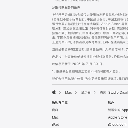
‡ 为近似值。金额可能随时间变动。
注
页
分期付款服务的条件
页
上述所示分期付款金额仅为使用特定期数免息分期付款估
脚
(包括但不限于招商银行、中国建设银行、中国工商银行
银行会要求你通过支付宝完成购买。Apple Store 零
呗分期，需经蚂蚁金服批准；对于微信分付分期，需经微信
括但不限于招商银行、中国建设银行、中国工商银行等，
求，不同免息分期期数对应的最低限额可能有所不同。上述分
上述方案不同，详情请参见教育商店、EPP 在线商店和
当商品有货并/或发货时，购物金额将计入你的信用卡、
产品按广告宣传价或标价提供分期付款服务。价格包含
此信息更新于 2026 年 7 月 30 日。
1. 重量依配置和制造工艺的不同而可能有所差异。
我们会使用你所在位置，为你更快显示送货选项。我们通过你
Mac
显示器
购买 Studio Displ
Apple
选购及了解
账户
商店
管理你的 App
Mac
Apple Stor
iPad
iCloud.com