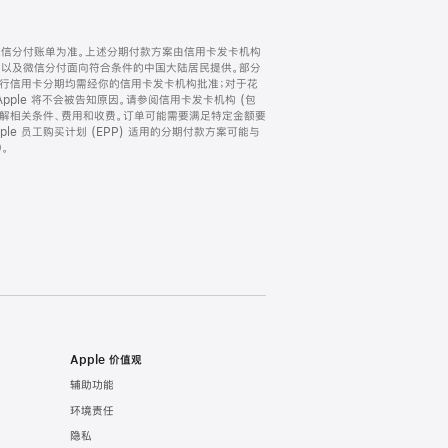
微信分付账单为准。上述分期付款方案由信用卡发卡机构
) 以及微信分付面向符合条件的中国大陆居民提供。部分
家。所有银行信用卡分期均需经你的信用卡发卡机构批准；对于花
ple 将不会被告知原因。请参阅信用卡发卡机构 (包
了解相关条件、费用和收费。订单可能需要满足特定金额要
e 员工购买计划 (EPP) 适用的分期付款方案可能与
。
Apple 价值观
辅助功能
环境责任
隐私