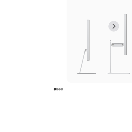
上
下
一
一
张
张
图
图
库
库
图
图
片
片
-
-
支
支
架
架