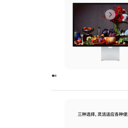
上
下
一
一
张
张
图
图
库
库
图
图
片
片
-
-
玻
玻
璃
璃
三种选择，灵活适应各种使
面
面
板
板