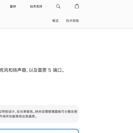
配件
技术支持
概览
技术规格
级麦克风和扬声器，以及雷雳 5 端口。
过特别设计，反光率极低。纳米纹理玻璃面板可分散反射
作场所也能保持出色画质。