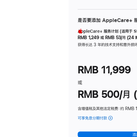
是否要添加 AppleCare+
AppleCare+ 服务计划 (适用于 Stu
RMB 1,249
或
RMB 53/月 (24 
获得长达 3 年的技术支持和意外损
RMB 11,999
或
RMB 500/月 (
含增值税及其他法定税费
：约 RMB 
可享免息分期付款
(Studio
Display
-
添