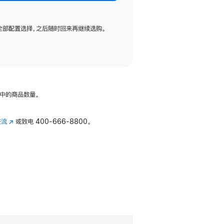
全部配置选择，之后随时回来再继续选购。
中的商品数量。
交流
(在
或致电
400-666-8800。
新
窗
口
中
打
开)