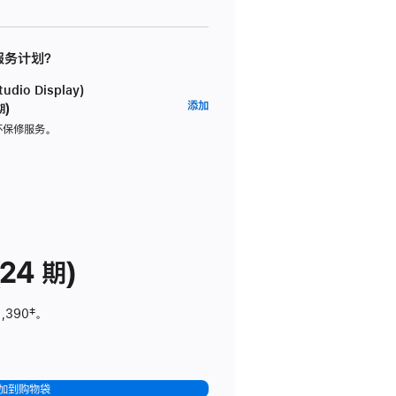
 服务计划？
dio Display)
AppleCare+
添加
期)
服
坏保修服务。
务
计
划
(适
用
于
24 期)
Studio
Display)
1,390
脚
‡。
注
加到购物袋