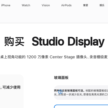
iPhone
Watch
Vision
AirPods
家居
娱乐
购买 Studio Display
桌上视角功能的 1200 万像素 Center Stage 摄像头、录音棚
玻璃面板
，可减少使用
纳米纹理玻璃面板可进一步减少反光，即使在
两种抗反射玻璃面板可选。
标配的玻璃面板经
。
有高亮光源的场所使用，也能保持出色画质。
展
光，从而进一步减少反光，即使在高亮光源的工
开