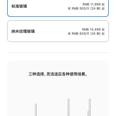
RMB 11,999
起
标准玻璃
或 RMB 500/月 (24 期) 起
RMB 14,499
起
纳米纹理玻璃
或 RMB 605/月 (24 期) 起
三种选择，灵活适应各种使用场景。
标