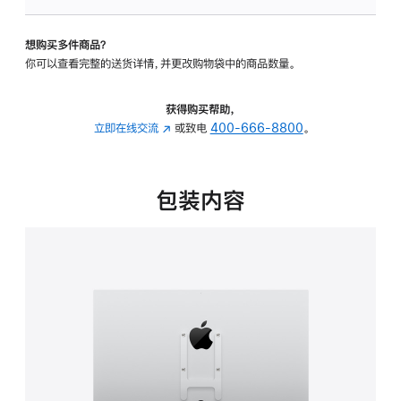
VESA
支
想购买多件商品？
架
你可以查看完整的送货详情，并更改购物袋中的商品数量。
转
换
器
获得购买帮助，
的
立即在线交流
(在
或致电
400-666-8800
。
分
新
期
窗
付
口
包装内容
款
中
选
打
项)
开)