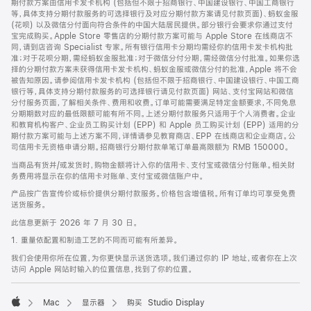
期付款方案由信用卡发卡机构 (包括但不限于招商银行、中国建设银行、中国工商银行
等，具体支持分期付款服务的可选择银行及对应分期付款方案请见付款页面)、蚂蚁金服
(花呗) 以及微信分付面向符合条件的中国大陆居民提供。部分银行会要求你通过支付
宝完成购买。Apple Store 零售店的分期付款方案可能与 Apple Store 在线商店不
同，请到店咨询 Specialist 专家。所有银行信用卡分期均需经你的信用卡发卡机构批
准；对于花呗分期，需经蚂蚁金服批准；对于微信分付分期，需经微信分付批准。如果你选
择的分期付款方案未获得信用卡发卡机构、蚂蚁金服或微信分付的批准，Apple 将不会
被告知原因。请参阅信用卡发卡机构 (包括但不限于招商银行、中国建设银行、中国工商
银行等，具体支持分期付款服务的可选择银行请见付款页面) 网站、支付宝网站和微信
分付服务页面，了解相关条件、费用和收费。订单可能需要满足特定金额要求，不同免息
分期期数对应的最低限额可能有所不同。上述分期付款服务只适用于个人消费者。企业
和教育机构客户、企业员工购买计划 (EPP) 和 Apple 员工购买计划 (EPP) 适用的分
期付款方案可能与上述方案不同，详情请参见教育商店、EPP 在线商店和企业商店。公
司信用卡无资格申请分期。招商银行分期付款单笔订单最高限额为 RMB 150000。
当商品有货并/或发货时，购物金额将计入你的信用卡、支付宝或微信分付账单。相关财
务费用将显示在你的信用卡对账单、支付宝或微信账户中。
产品按广告宣传价或标价提供分期付款服务。价格包含增值税。所有订单均可享受免费
送货服务。
此信息更新于 2026 年 7 月 30 日。
1. 重量依配置和制造工艺的不同而可能有所差异。
我们会使用你所在位置，为你更快显示送货选项。我们通过你的 IP 地址，或者你在上次
访问 Apple 网站时输入的位置信息，找到了你的位置。
Mac
显示器
购买 Studio Display