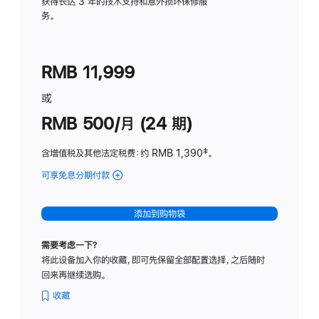
务
获得长达 3 年的技术支持和意外损坏保修服
务。
计
划
(适
RMB 11,999
用
于
或
Studio
RMB 500/月 (24 期)
Display
含增值税及其他法定税费
：约 RMB 1,390
脚
‡。
注
可享免息分期付款
(Studio
Display
-
添加到购物袋
标
准
需要考虑一下？
玻
将此设备加入你的收藏，即可先保留全部配置选择，之后随时
璃
回来再继续选购。
面
板
收藏
-