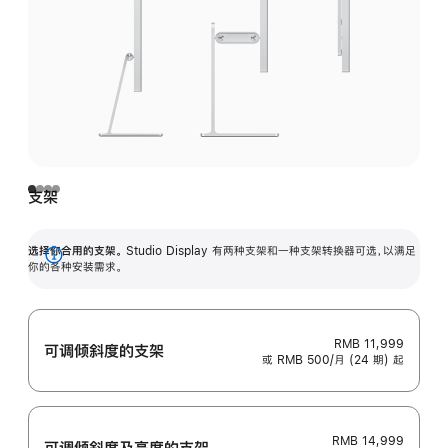
支架
选择你合用的支架。
Studio Display 有两种支架和一种支架转换器可选，以满足
展
你的各种安装需求。
开
RMB 11,999
可调倾斜度的支架
或 RMB 500/月 (24 期) 起
RMB 14,999
可调倾斜度及高‍度的支‍架