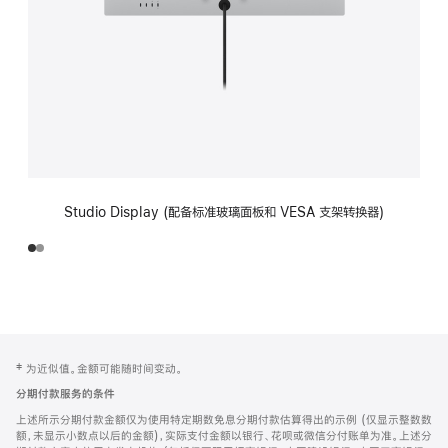
Studio Display (配备标准玻璃面板和 VESA 支架转换器)
网
脚
‡ 为近似值。金额可能随时间变动。
注
页
分期付款服务的条件
页
上述所示分期付款金额仅为使用特定期数免息分期付款估算得出的示例 (仅显示整数数
脚
额，未显示小数点以后的金额)，实际支付金额以银行、花呗或微信分付账单为准。上述分