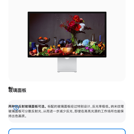
玻璃面板
两种抗反射玻璃面板可选。
标配的玻璃面板经过特别设计，反光率极低。纳米纹理
展
玻璃面板可分散反射光，从而进一步减少反光，即使在高亮光源的工作场所也能保
持出色画质。
开