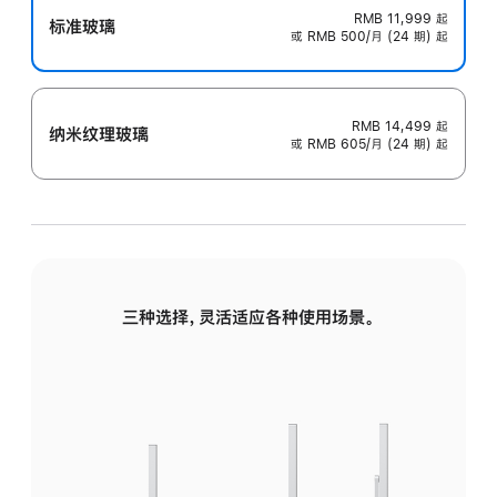
RMB 11,999
起
标准玻璃
或 RMB 500/月 (24 期) 起
RMB 14,499
起
纳米纹理玻璃
或 RMB 605/月 (24 期) 起
三种选择，灵活适应各种使用场景。
标