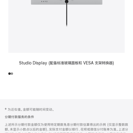
Studio Display (配备标准玻璃面板和 VESA 支架转换器)
网
脚
‡ 为近似值。金额可能随时间变动。
注
页
分期付款服务的条件
页
上述所示分期付款金额仅为使用特定期数免息分期付款估算得出的示例 (仅显示整数数
脚
额，未显示小数点以后的金额)，实际支付金额以银行、花呗或微信分付账单为准。上述分