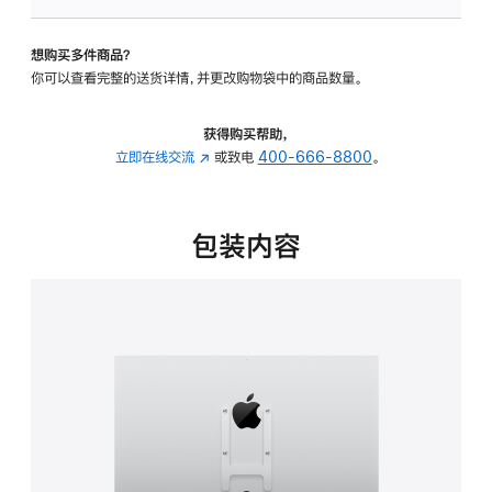
VESA
支
想购买多件商品？
架
你可以查看完整的送货详情，并更改购物袋中的商品数量。
转
换
器
获得购买帮助，
的
立即在线交流
(在
或致电
400-666-8800
。
分
新
期
窗
付
口
包装内容
款
中
选
打
项)
开)