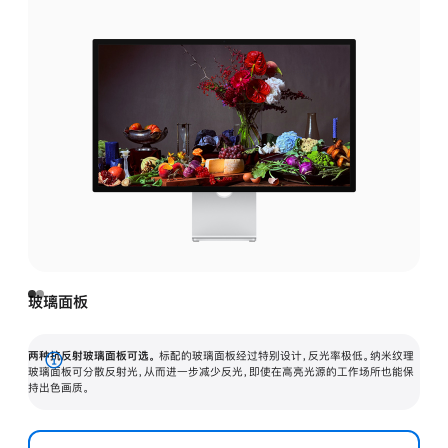
玻璃面板
两种抗反射玻璃面板可选。
标配的玻璃面板经过特别设计，反光率极低。纳米纹理
展
玻璃面板可分散反射光，从而进一步减少反光，即使在高亮光源的工作场所也能保
持出色画质。
开