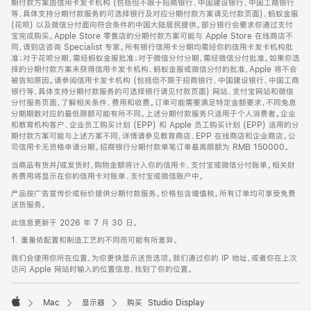
期付款方案由信用卡发卡机构 (包括但不限于招商银行、中国建设银行、中国工商银行
等，具体支持分期付款服务的可选择银行及对应分期付款方案请见付款页面)、蚂蚁金服
(花呗) 以及微信分付面向符合条件的中国大陆居民提供。部分银行会要求你通过支付
宝完成购买。Apple Store 零售店的分期付款方案可能与 Apple Store 在线商店不
同，请到店咨询 Specialist 专家。所有银行信用卡分期均需经你的信用卡发卡机构批
准；对于花呗分期，需经蚂蚁金服批准；对于微信分付分期，需经微信分付批准。如果你选
择的分期付款方案未获得信用卡发卡机构、蚂蚁金服或微信分付的批准，Apple 将不会
被告知原因。请参阅信用卡发卡机构 (包括但不限于招商银行、中国建设银行、中国工商
银行等，具体支持分期付款服务的可选择银行请见付款页面) 网站、支付宝网站和微信
分付服务页面，了解相关条件、费用和收费。订单可能需要满足特定金额要求，不同免息
分期期数对应的最低限额可能有所不同。上述分期付款服务只适用于个人消费者。企业
和教育机构客户、企业员工购买计划 (EPP) 和 Apple 员工购买计划 (EPP) 适用的分
期付款方案可能与上述方案不同，详情请参见教育商店、EPP 在线商店和企业商店。公
司信用卡无资格申请分期。招商银行分期付款单笔订单最高限额为 RMB 150000。
当商品有货并/或发货时，购物金额将计入你的信用卡、支付宝或微信分付账单。相关财
务费用将显示在你的信用卡对账单、支付宝或微信账户中。
产品按广告宣传价或标价提供分期付款服务。价格包含增值税。所有订单均可享受免费
送货服务。
此信息更新于 2026 年 7 月 30 日。
1. 重量依配置和制造工艺的不同而可能有所差异。
我们会使用你所在位置，为你更快显示送货选项。我们通过你的 IP 地址，或者你在上次
访问 Apple 网站时输入的位置信息，找到了你的位置。
Mac
显示器
购买 Studio Display