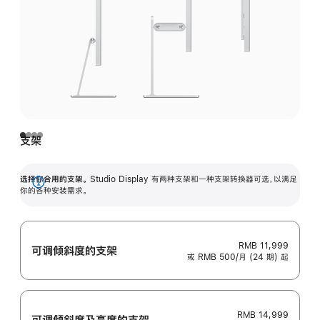
支架
选择你合用的支架。
Studio Display 有两种支架和一种支架转换器可选，以满足
展
你的各种安装需求。
开
RMB 11,999
可调倾斜度的支架
或 RMB 500/月 (24 期) 起
RMB 14,999
可调倾斜度及高‍度的支‍架