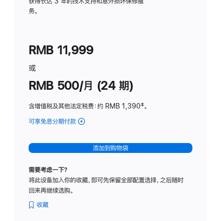
务
获得长达 3 年的技术支持和意外损坏保修服
务。
计
划
(适
RMB 11,999
用
于
或
Studio
RMB 500/月 (24 期)
Display
含增值税及其他法定税费
：约 RMB 1,390
脚
‡。
注
可享免息分期付款
(Studio
Display
-
添加到购物袋
标
准
需要考虑一下？
玻
将此设备加入你的收藏，即可先保留全部配置选择，之后随时
璃
回来再继续选购。
面
板
收藏
-