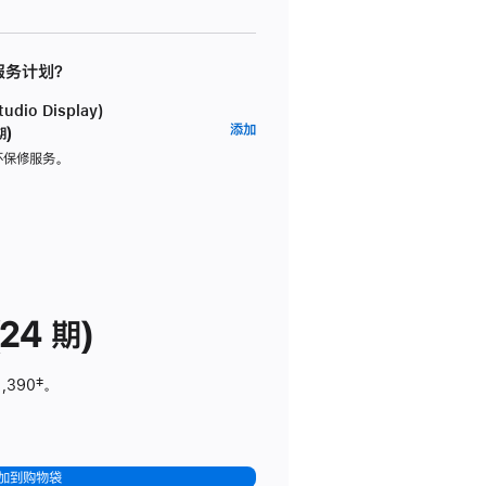
 服务计划？
dio Display)
AppleCare+
添加
期)
服
坏保修服务。
务
计
划
(适
用
于
24 期)
Studio
Display)
1,390
脚
‡。
注
加到购物袋