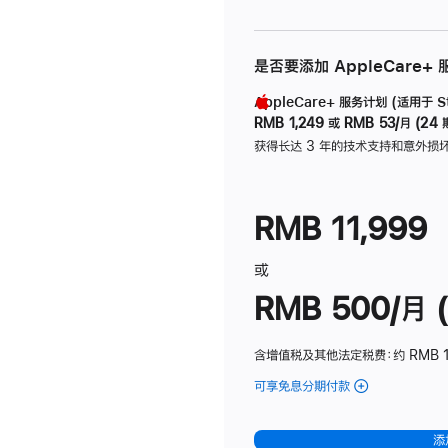
是否要添加 AppleCare+
AppleCare+ 服务计划 (适用于 Stu
RMB 1,249
或
RMB 53/月 (24 
获得长达 3 年的技术支持和意外损
RMB 11,999
或
RMB 500/月 (
含增值税及其他法定税费
：约 RMB 
可享免息分期付款
(Studio
Display
-
添