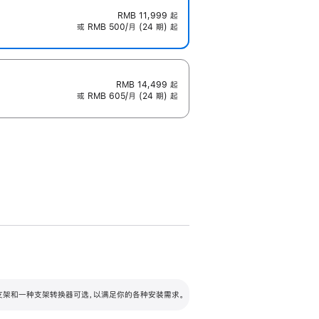
RMB 11,999
起
或 RMB 500/月 (24 期) 起
RMB 14,499
起
或 RMB 605/月 (24 期) 起
配可调倾斜度及高度的支架，额外增加 105
VESA 支架转换器
 有两种支架和一种支架转换器可选，以满足你的各种安装需求。
毫米的高度调节范围。
容的支架 (未随附)