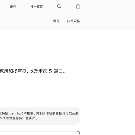
配件
技术支持
概览
技术规格
级麦克风和扬声器，以及雷雳 5 端口。
过特别设计，反光率极低。纳米纹理玻璃面板可分散反射
作场所也能保持出色画质。