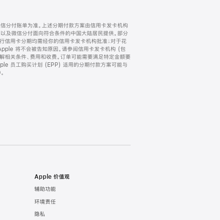
微信分付账单为准。上述分期付款方案由信用卡发卡机构
) 以及微信分付面向符合条件的中国大陆居民提供。部分
家。所有银行信用卡分期均需经你的信用卡发卡机构批准；对于花
ple 将不会被告知原因。请参阅信用卡发卡机构 (包
了解相关条件、费用和收费。订单可能需要满足特定金额要
e 员工购买计划 (EPP) 适用的分期付款方案可能与
。
Apple 价值观
辅助功能
环境责任
隐私