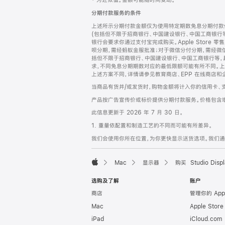
‡ 为近似值。金额可能随时间变动。
注
页
分期付款服务的条件
页
上述所示分期付款金额仅为使用特定期数免息分期付款估
脚
(包括但不限于招商银行、中国建设银行、中国工商银行
银行会要求你通过支付宝完成购买。Apple Store 零
呗分期，需经蚂蚁金服批准；对于微信分付分期，需经微信
括但不限于招商银行、中国建设银行、中国工商银行等，
求，不同免息分期期数对应的最低限额可能有所不同。上述分
上述方案不同，详情请参见教育商店、EPP 在线商店和
当商品有货并/或发货时，购物金额将计入你的信用卡、
产品按广告宣传价或标价提供分期付款服务。价格包含
此信息更新于 2026 年 7 月 30 日。
1. 重量依配置和制造工艺的不同而可能有所差异。
我们会使用你所在位置，为你更快显示送货选项。我们通过你
Mac
显示器
购买 Studio Displ
Apple
选购及了解
账户
商店
管理你的 App
Mac
Apple Stor
iPad
iCloud.com