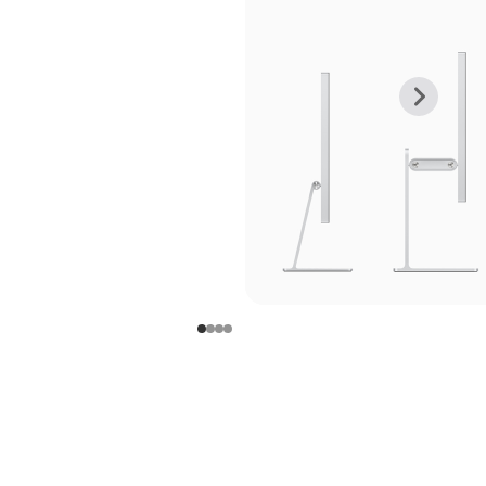
上
下
一
一
张
张
图
图
库
库
图
图
片
片
-
-
支
支
架
架