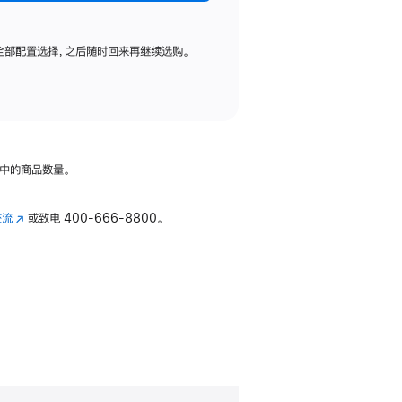
全部配置选择，之后随时回来再继续选购。
中的商品数量。
交流
(在
或致电
400-666-8800。
新
窗
口
中
打
开)