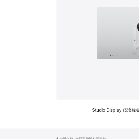
Studio Display (配
网
脚