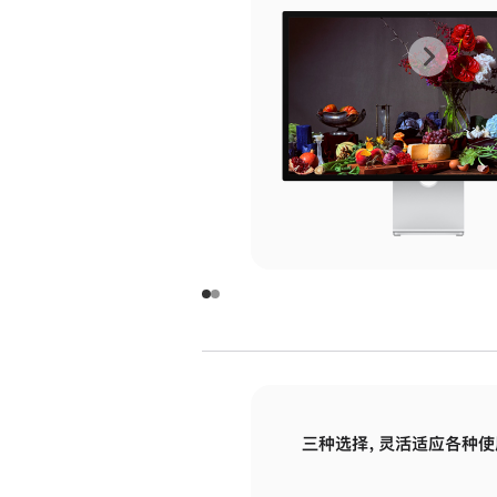
上
下
一
一
张
张
图
图
库
库
图
图
片
片
-
-
玻
玻
璃
璃
三种选择，灵活适应各种使
面
面
板
板