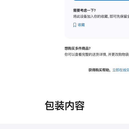
标
准
需要考虑一下？
玻
将此设备加入你的收藏，即可先保留
璃
面
收藏
板
-
VESA
想购买多件商品？
支
你可以查看完整的送货详情，并更改购物袋
架
转
换
获得购买帮助，
立即在线
器
的
分
期
付
包装内容
款
选
项)