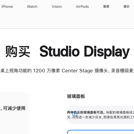
iPhone
Watch
Vision
AirPods
家居
娱乐
购买 Studio Display
桌上视角功能的 1200 万像素 Center Stage 摄像头、录音棚
玻璃面板
，可减少使用
纳米纹理玻璃面板可进一步减少反光，即使在
两种抗反射玻璃面板可选。
标配的玻璃面板经
。
有高亮光源的场所使用，也能保持出色画质。
展
光，从而进一步减少反光，即使在高亮光源的工
开