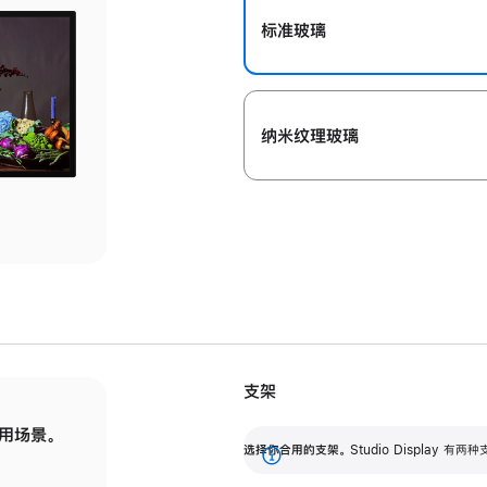
标准玻璃
纳米纹理玻璃
支架
用场景。
标配可调倾斜度的支架，提供 30 度的倾斜度
选
选择你合用的支架。
Studio Display
调节范围。
展