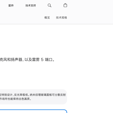
配件
技术支持
概览
技术规格
级麦克风和扬声器，以及雷雳 5 端口。
过特别设计，反光率极低。纳米纹理玻璃面板可分散反射
作场所也能保持出色画质。