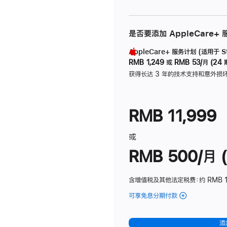
是否要添加 AppleCare+
AppleCare+ 服务计划 (适用于 Stu
RMB 1,249
或
RMB 53/月 (24 
获得长达 3 年的技术支持和意外损
RMB 11,999
或
RMB 500/月 (
含增值税及其他法定税费
：约 RMB 
可享免息分期付款
(Studio
Display
-
添