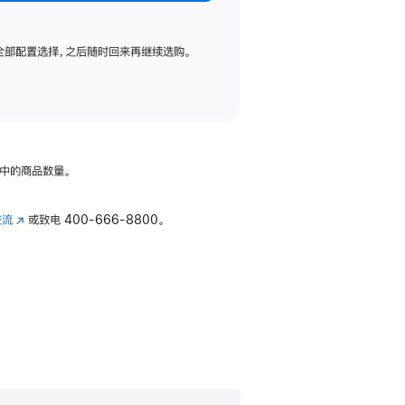
全部配置选择，之后随时回来再继续选购。
中的商品数量。
交流
(在
或致电
400-666-8800。
新
窗
口
中
打
开)