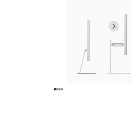
上
下
一
一
张
张
图
图
库
库
图
图
片
片
-
-
支
支
架
架