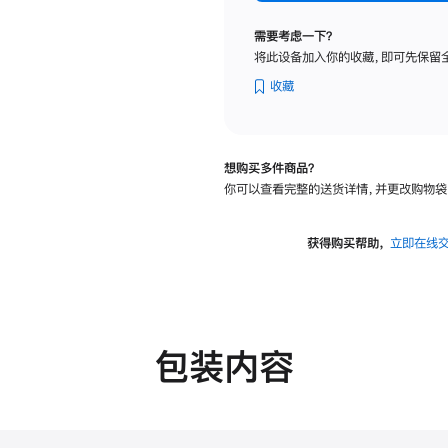
标
准
需要考虑一下？
玻
将此设备加入你的收藏，即可先保留
璃
面
收藏
板
-
VESA
想购买多件商品？
支
你可以查看完整的送货详情，并更改购物袋
架
转
换
获得购买帮助，
立即在线
器
的
分
期
付
包装内容
款
选
项)