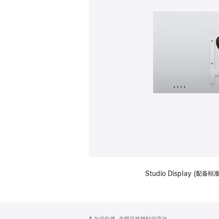
Studio Display (配
网
脚