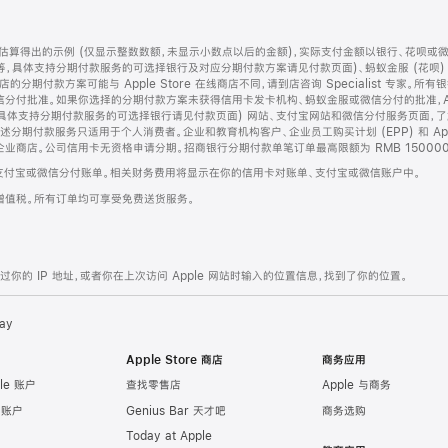
算得出的示例 (仅显示整数数额，未显示小数点以后的金额)，实际支付金额以银行、花呗或
等，具体支持分期付款服务的可选择银行及对应分期付款方案请见付款页面)、蚂蚁金服 (花呗
售店的分期付款方案可能与 Apple Store 在线商店不同，请到店咨询 Specialist 专
分付批准。如果你选择的分期付款方案未获得信用卡发卡机构、蚂蚁金服或微信分付的批准，Ap
具体支持分期付款服务的可选择银行请见付款页面) 网站、支付宝网站和微信分付服务页面，
期付款服务只适用于个人消费者。企业和教育机构客户、企业员工购买计划 (EPP) 和 Appl
企业商店。公司信用卡无资格申请分期。招商银行分期付款单笔订单最高限额为 RMB 150000
支付宝或微信分付账单。相关财务费用将显示在你的信用卡对账单、支付宝或微信账户中。
增值税。所有订单均可享受免费送货服务。
的 IP 地址，或者你在上次访问 Apple 网站时输入的位置信息，找到了你的位置。
ay
Apple Store 商店
商务应用
le 账户
查找零售店
Apple 与商务
e 账户
Genius Bar 天才吧
商务选购
Today at Apple