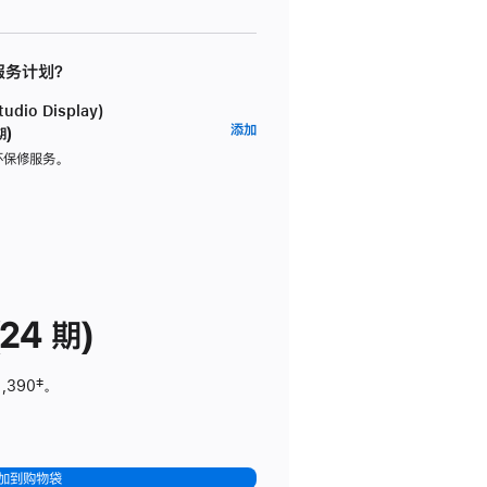
 服务计划？
dio Display)
AppleCare+
添加
期)
服
坏保修服务。
务
计
划
(适
用
于
24 期)
Studio
Display)
1,390
脚
‡。
注
加到购物袋