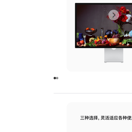
上
下
一
一
张
张
图
图
库
库
图
图
片
片
-
-
玻
玻
璃
璃
三种选择，灵活适应各种使
面
面
板
板