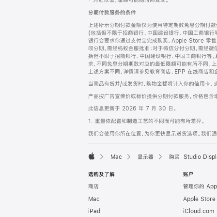
‡ 为近似值。金额可能随时间变动。
注
页
分期付款服务的条件
页
上述所示分期付款金额仅为使用特定期数免息分期付款估
脚
(包括但不限于招商银行、中国建设银行、中国工商银行
银行会要求你通过支付宝完成购买。Apple Store 零
呗分期，需经蚂蚁金服批准；对于微信分付分期，需经微信
括但不限于招商银行、中国建设银行、中国工商银行等，
求，不同免息分期期数对应的最低限额可能有所不同。上述分
上述方案不同，详情请参见教育商店、EPP 在线商店和
当商品有货并/或发货时，购物金额将计入你的信用卡、
产品按广告宣传价或标价提供分期付款服务。价格包含
此信息更新于 2026 年 7 月 30 日。
1. 重量依配置和制造工艺的不同而可能有所差异。
我们会使用你所在位置，为你更快显示送货选项。我们通过你
Mac
显示器
购买 Studio Displ
Apple
选购及了解
账户
商店
管理你的 App
Mac
Apple Stor
iPad
iCloud.com