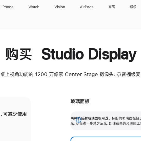
iPhone
Watch
Vision
AirPods
家居
娱乐
购买 Studio Display
桌上视角功能的 1200 万像素 Center Stage 摄像头、录音棚
玻璃面板
，可减少使用
纳米纹理玻璃面板可进一步减少反光，即使在
两种抗反射玻璃面板可选。
标配的玻璃面板经
。
有高亮光源的场所使用，也能保持出色画质。
展
光，从而进一步减少反光，即使在高亮光源的工
开