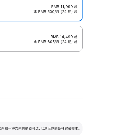
RMB 11,999
起
或 RMB 500/月 (24 期) 起
RMB 14,499
起
或 RMB 605/月 (24 期) 起
配可调倾斜度及高度的支架，额外增加 105
VESA 支架转换器
 有两种支架和一种支架转换器可选，以满足你的各种安装需求。
毫米的高度调节范围。
容的支架 (未随附)