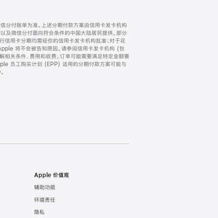
微信分付账单为准。上述分期付款方案由信用卡发卡机构
) 以及微信分付面向符合条件的中国大陆居民提供。部分
家。所有银行信用卡分期均需经你的信用卡发卡机构批准；对于花
ple 将不会被告知原因。请参阅信用卡发卡机构 (包
了解相关条件、费用和收费。订单可能需要满足特定金额要
e 员工购买计划 (EPP) 适用的分期付款方案可能与
。
Apple 价值观
辅助功能
环境责任
隐私