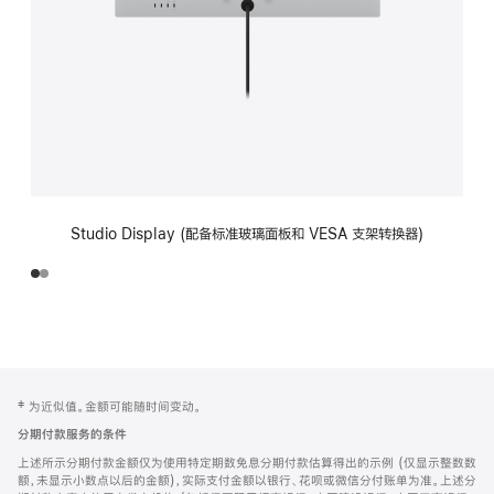
Studio Display (配备标准玻璃面板和 VESA 支架转换器)
网
脚
‡ 为近似值。金额可能随时间变动。
注
页
分期付款服务的条件
页
上述所示分期付款金额仅为使用特定期数免息分期付款估算得出的示例 (仅显示整数数
脚
额，未显示小数点以后的金额)，实际支付金额以银行、花呗或微信分付账单为准。上述分