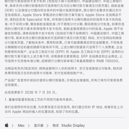
期付款方案由信用卡发卡机构 (包括但不限于招商银行、中国建设银行、中国工商银行
等，具体支持分期付款服务的可选择银行及对应分期付款方案请见付款页面)、蚂蚁金服
(花呗) 以及微信分付面向符合条件的中国大陆居民提供。部分银行会要求你通过支付
宝完成购买。Apple Store 零售店的分期付款方案可能与 Apple Store 在线商店不
同，请到店咨询 Specialist 专家。所有银行信用卡分期均需经你的信用卡发卡机构批
准；对于花呗分期，需经蚂蚁金服批准；对于微信分付分期，需经微信分付批准。如果你选
择的分期付款方案未获得信用卡发卡机构、蚂蚁金服或微信分付的批准，Apple 将不会
被告知原因。请参阅信用卡发卡机构 (包括但不限于招商银行、中国建设银行、中国工商
银行等，具体支持分期付款服务的可选择银行请见付款页面) 网站、支付宝网站和微信
分付服务页面，了解相关条件、费用和收费。订单可能需要满足特定金额要求，不同免息
分期期数对应的最低限额可能有所不同。上述分期付款服务只适用于个人消费者。企业
和教育机构客户、企业员工购买计划 (EPP) 和 Apple 员工购买计划 (EPP) 适用的分
期付款方案可能与上述方案不同，详情请参见教育商店、EPP 在线商店和企业商店。公
司信用卡无资格申请分期。招商银行分期付款单笔订单最高限额为 RMB 150000。
当商品有货并/或发货时，购物金额将计入你的信用卡、支付宝或微信分付账单。相关财
务费用将显示在你的信用卡对账单、支付宝或微信账户中。
产品按广告宣传价或标价提供分期付款服务。价格包含增值税。所有订单均可享受免费
送货服务。
此信息更新于 2026 年 7 月 30 日。
1. 重量依配置和制造工艺的不同而可能有所差异。
我们会使用你所在位置，为你更快显示送货选项。我们通过你的 IP 地址，或者你在上次
访问 Apple 网站时输入的位置信息，找到了你的位置。
Mac
显示器
购买 Studio Display