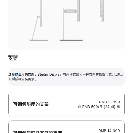
支架
选择你合用的支架。
Studio Display 有两种支架和一种支架转换器可选，以满足
展
你的各种安装需求。
开
RMB 11,999
可调倾斜度的支架
或 RMB 500/月 (24 期) 起
RMB 14,999
可调倾斜度及高‍度的支‍架