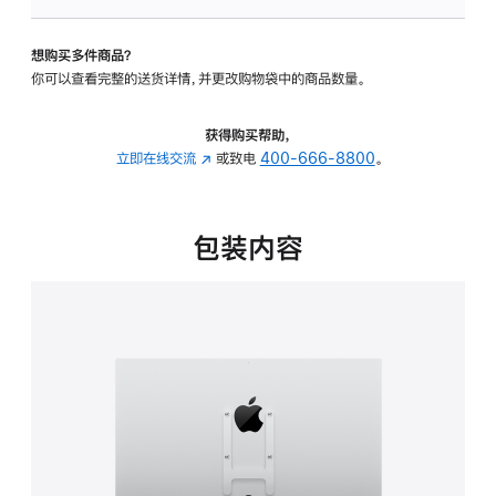
VESA
支
想购买多件商品？
架
你可以查看完整的送货详情，并更改购物袋中的商品数量。
转
换
器
获得购买帮助，
的
立即在线交流
(在
或致电
400-666-8800
。
分
新
期
窗
付
口
包装内容
款
中
选
打
项)
开)