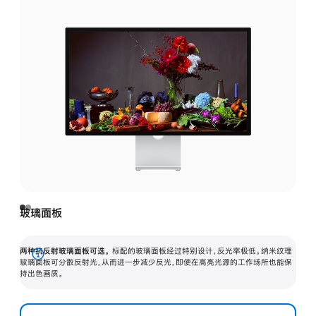
玻璃面板
两种抗反射玻璃面板可选。
标配的玻璃面板经过特别设计，反光率极低。纳米纹理
展
玻璃面板可分散反射光，从而进一步减少反光，即使在高亮光源的工作场所也能保
持出色画质。
开