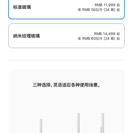
RMB 11,999
起
标准玻璃
或 RMB 500/月 (24 期) 起
RMB 14,499
起
纳米纹理玻璃
或 RMB 605/月 (24 期) 起
三种选择，灵活适应各种使用场景。
标