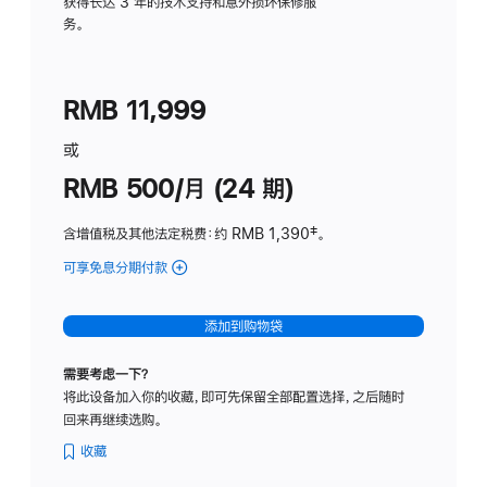
务
获得长达 3 年的技术支持和意外损坏保修服
务。
计
划
(适
RMB 11,999
用
于
或
Studio
RMB 500/月 (24 期)
Display
含增值税及其他法定税费
：约 RMB 1,390
脚
‡。
注
可享免息分期付款
(Studio
Display
-
添加到购物袋
标
准
需要考虑一下？
玻
将此设备加入你的收藏，即可先保留全部配置选择，之后随时
璃
回来再继续选购。
面
板
收藏
-