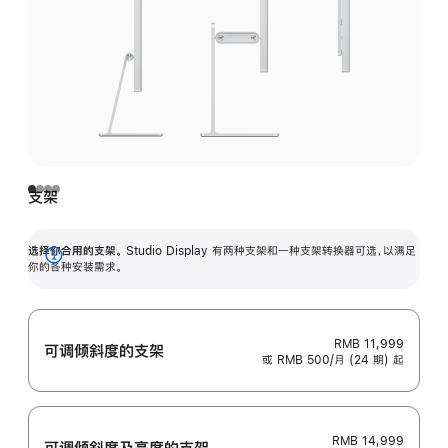
支架
选择你合用的支架。
Studio Display 有两种支架和一种支架转换器可选，以满足
展
你的各种安装需求。
开
RMB 11,999
可调倾斜度的支架
或 RMB 500/月 (24 期) 起
RMB 14,999
可调倾斜度及高‍度的支‍架