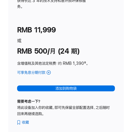
务
获得长达 3 年的技术支持和意外损坏保修服
务。
计
划
(适
RMB 11,999
用
于
或
Studio
RMB 500/月 (24 期)
Display
含增值税及其他法定税费
：约 RMB 1,390
脚
‡。
注
可享免息分期付款
(Studio
Display
-
添加到购物袋
标
准
需要考虑一下？
玻
将此设备加入你的收藏，即可先保留全部配置选择，之后随时
璃
回来再继续选购。
面
板
收藏
-