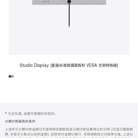
Studio Display (配备标准玻璃面板和 VESA 支架转换器)
网
脚
‡ 为近似值。金额可能随时间变动。
注
页
分期付款服务的条件
页
上述所示分期付款金额仅为使用特定期数免息分期付款估算得出的示例 (仅显示整数数
脚
额，未显示小数点以后的金额)，实际支付金额以银行、花呗或微信分付账单为准。上述分