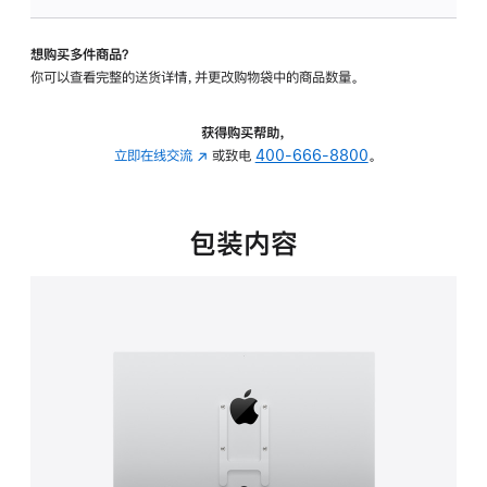
VESA
支
想购买多件商品？
架
你可以查看完整的送货详情，并更改购物袋中的商品数量。
转
换
器
获得购买帮助，
的
立即在线交流
(在
或致电
400-666-8800
。
分
新
期
窗
付
口
包装内容
款
中
选
打
项)
开)