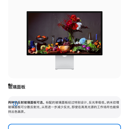
玻璃面板
两种抗反射玻璃面板可选。
标配的玻璃面板经过特别设计，反光率极低。纳米纹理
展
玻璃面板可分散反射光，从而进一步减少反光，即使在高亮光源的工作场所也能保
持出色画质。
开