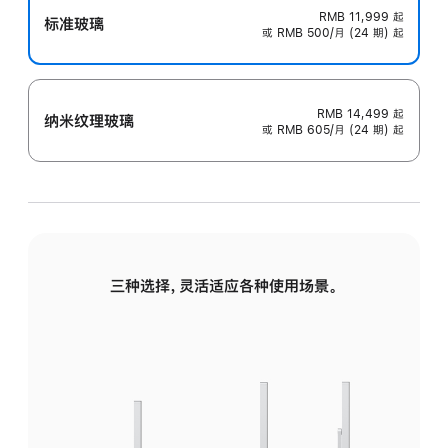
RMB 11,999
起
标准玻璃
或 RMB 500/月 (24 期) 起
RMB 14,499
起
纳米纹理玻璃
或 RMB 605/月 (24 期) 起
三种选择，灵活适应各种使用场景。
标