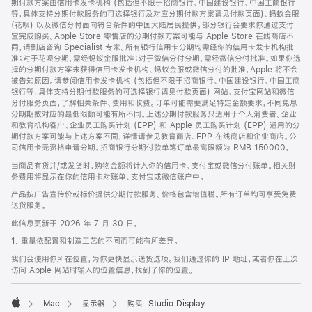
期付款方案由信用卡发卡机构 (包括但不限于招商银行、中国建设银行、中国工商银行
等，具体支持分期付款服务的可选择银行及对应分期付款方案请见付款页面)、蚂蚁金服
(花呗) 以及微信分付面向符合条件的中国大陆居民提供。部分银行会要求你通过支付
宝完成购买。Apple Store 零售店的分期付款方案可能与 Apple Store 在线商店不
同，请到店咨询 Specialist 专家。所有银行信用卡分期均需经你的信用卡发卡机构批
准；对于花呗分期，需经蚂蚁金服批准；对于微信分付分期，需经微信分付批准。如果你选
择的分期付款方案未获得信用卡发卡机构、蚂蚁金服或微信分付的批准，Apple 将不会
被告知原因。请参阅信用卡发卡机构 (包括但不限于招商银行、中国建设银行、中国工商
银行等，具体支持分期付款服务的可选择银行请见付款页面) 网站、支付宝网站和微信
分付服务页面，了解相关条件、费用和收费。订单可能需要满足特定金额要求，不同免息
分期期数对应的最低限额可能有所不同。上述分期付款服务只适用于个人消费者。企业
和教育机构客户、企业员工购买计划 (EPP) 和 Apple 员工购买计划 (EPP) 适用的分
期付款方案可能与上述方案不同，详情请参见教育商店、EPP 在线商店和企业商店。公
司信用卡无资格申请分期。招商银行分期付款单笔订单最高限额为 RMB 150000。
当商品有货并/或发货时，购物金额将计入你的信用卡、支付宝或微信分付账单。相关财
务费用将显示在你的信用卡对账单、支付宝或微信账户中。
产品按广告宣传价或标价提供分期付款服务。价格包含增值税。所有订单均可享受免费
送货服务。
此信息更新于 2026 年 7 月 30 日。
1. 重量依配置和制造工艺的不同而可能有所差异。
我们会使用你所在位置，为你更快显示送货选项。我们通过你的 IP 地址，或者你在上次
访问 Apple 网站时输入的位置信息，找到了你的位置。
Mac
显示器
购买 Studio Display