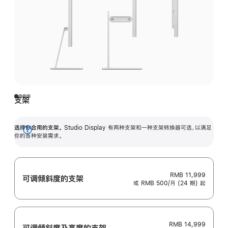
支架
选择你合用的支架。
Studio Display 有两种支架和一种支架转换器可选，以满足
展
你的各种安装需求。
开
RMB 11,999
可调倾斜度的支架
或 RMB 500/月 (24 期) 起
RMB 14,999
可调倾斜度及高‍度的支‍架