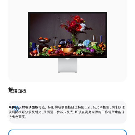
玻璃面板
两种抗反射玻璃面板可选。
标配的玻璃面板经过特别设计，反光率极低。纳米纹理
展
玻璃面板可分散反射光，从而进一步减少反光，即使在高亮光源的工作场所也能保
持出色画质。
开