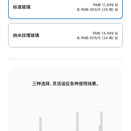
RMB 11,999
起
标准玻璃
或 RMB 500/月 (24 期) 起
RMB 14,499
起
纳米纹理玻璃
或 RMB 605/月 (24 期) 起
三种选择，灵活适应各种使用场景。
标