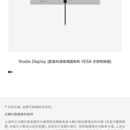
Studio Display (配备标准玻璃面板和 VESA 支架转换器)
网
脚
‡ 为近似值。金额可能随时间变动。
注
页
分期付款服务的条件
页
上述所示分期付款金额仅为使用特定期数免息分期付款估算得出的示例 (仅显示整数数
脚
额，未显示小数点以后的金额)，实际支付金额以银行、花呗或微信分付账单为准。上述分