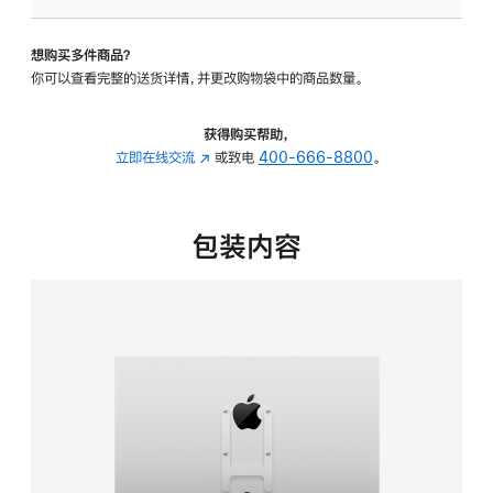
VESA
支
想购买多件商品？
架
你可以查看完整的送货详情，并更改购物袋中的商品数量。
转
换
器
获得购买帮助，
的
立即在线交流
(在
或致电
400-666-8800
。
分
新
期
窗
付
口
包装内容
款
中
选
打
项)
开)