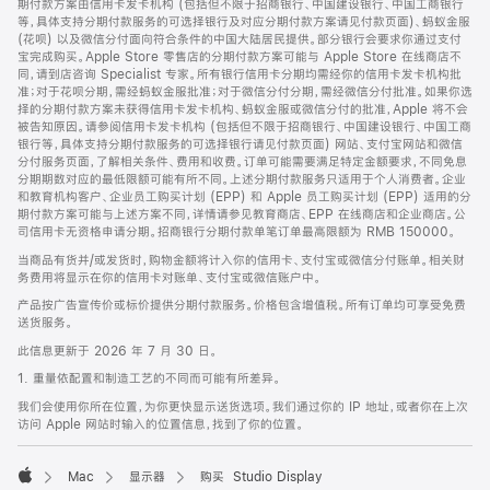
期付款方案由信用卡发卡机构 (包括但不限于招商银行、中国建设银行、中国工商银行
等，具体支持分期付款服务的可选择银行及对应分期付款方案请见付款页面)、蚂蚁金服
(花呗) 以及微信分付面向符合条件的中国大陆居民提供。部分银行会要求你通过支付
宝完成购买。Apple Store 零售店的分期付款方案可能与 Apple Store 在线商店不
同，请到店咨询 Specialist 专家。所有银行信用卡分期均需经你的信用卡发卡机构批
准；对于花呗分期，需经蚂蚁金服批准；对于微信分付分期，需经微信分付批准。如果你选
择的分期付款方案未获得信用卡发卡机构、蚂蚁金服或微信分付的批准，Apple 将不会
被告知原因。请参阅信用卡发卡机构 (包括但不限于招商银行、中国建设银行、中国工商
银行等，具体支持分期付款服务的可选择银行请见付款页面) 网站、支付宝网站和微信
分付服务页面，了解相关条件、费用和收费。订单可能需要满足特定金额要求，不同免息
分期期数对应的最低限额可能有所不同。上述分期付款服务只适用于个人消费者。企业
和教育机构客户、企业员工购买计划 (EPP) 和 Apple 员工购买计划 (EPP) 适用的分
期付款方案可能与上述方案不同，详情请参见教育商店、EPP 在线商店和企业商店。公
司信用卡无资格申请分期。招商银行分期付款单笔订单最高限额为 RMB 150000。
当商品有货并/或发货时，购物金额将计入你的信用卡、支付宝或微信分付账单。相关财
务费用将显示在你的信用卡对账单、支付宝或微信账户中。
产品按广告宣传价或标价提供分期付款服务。价格包含增值税。所有订单均可享受免费
送货服务。
此信息更新于 2026 年 7 月 30 日。
1. 重量依配置和制造工艺的不同而可能有所差异。
我们会使用你所在位置，为你更快显示送货选项。我们通过你的 IP 地址，或者你在上次
访问 Apple 网站时输入的位置信息，找到了你的位置。
Mac
显示器
购买 Studio Display