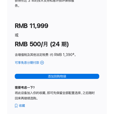
务
获得长达 3 年的技术支持和意外损坏保修服
务。
计
划
(适
RMB 11,999
用
于
或
Studio
RMB 500/月 (24 期)
Display
含增值税及其他法定税费
：约 RMB 1,390
脚
‡。
注
可享免息分期付款
(Studio
Display
-
添加到购物袋
标
准
需要考虑一下？
玻
将此设备加入你的收藏，即可先保留全部配置选择，之后随时
璃
回来再继续选购。
面
板
收藏
-