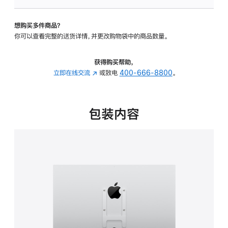
VESA
支
想购买多件商品？
架
你可以查看完整的送货详情，并更改购物袋中的商品数量。
转
换
器
获得购买帮助，
的
立即在线交流
(在
或致电
400-666-8800
。
分
新
期
窗
付
口
包装内容
款
中
选
打
项)
开)