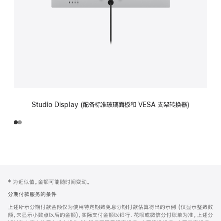
Studio Display (配备标准玻璃面板和 VESA 支架转换器)
网
脚
‡ 为近似值。金额可能随时间变动。
注
页
分期付款服务的条件
页
上述所示分期付款金额仅为使用特定期数免息分期付款估算得出的示例 (仅显示整数数
脚
额，未显示小数点以后的金额)，实际支付金额以银行、花呗或微信分付账单为准。上述分