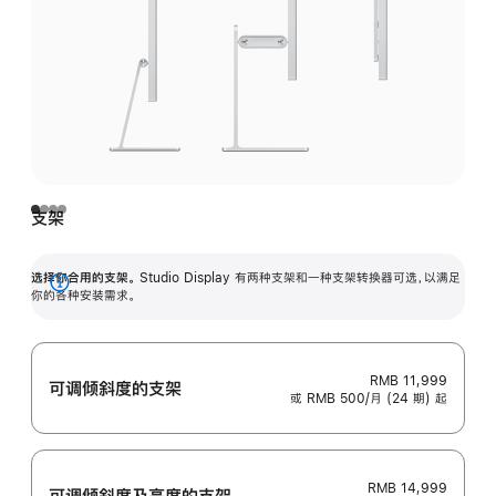
支架
选择你合用的支架。
Studio Display 有两种支架和一种支架转换器可选，以满足
展
你的各种安装需求。
开
RMB 11,999
可调倾斜度的支架
或 RMB 500/月 (24 期) 起
RMB 14,999
可调倾斜度及高‍度的支‍架