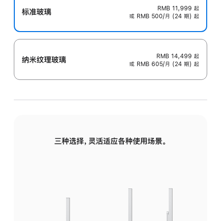
RMB 11,999
起
标准玻璃
或 RMB 500/月 (24 期) 起
RMB 14,499
起
纳米纹理玻璃
或 RMB 605/月 (24 期) 起
三种选择，灵活适应各种使用场景。
标