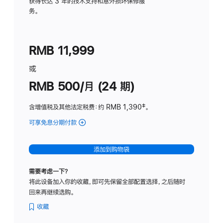
务
获得长达 3 年的技术支持和意外损坏保修服
务。
计
划
(适
RMB 11,999
用
于
或
Studio
RMB 500/月 (24 期)
Display
含增值税及其他法定税费
：约 RMB 1,390
脚
‡。
注
可享免息分期付款
(Studio
Display
-
添加到购物袋
标
准
需要考虑一下？
玻
将此设备加入你的收藏，即可先保留全部配置选择，之后随时
璃
回来再继续选购。
面
板
收藏
-