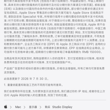
期付款方案由信用卡发卡机构 (包括但不限于招商银行、中国建设银行、中国工商银行
等，具体支持分期付款服务的可选择银行及对应分期付款方案请见付款页面)、蚂蚁金服
(花呗) 以及微信分付面向符合条件的中国大陆居民提供。部分银行会要求你通过支付
宝完成购买。Apple Store 零售店的分期付款方案可能与 Apple Store 在线商店不
同，请到店咨询 Specialist 专家。所有银行信用卡分期均需经你的信用卡发卡机构批
准；对于花呗分期，需经蚂蚁金服批准；对于微信分付分期，需经微信分付批准。如果你选
择的分期付款方案未获得信用卡发卡机构、蚂蚁金服或微信分付的批准，Apple 将不会
被告知原因。请参阅信用卡发卡机构 (包括但不限于招商银行、中国建设银行、中国工商
银行等，具体支持分期付款服务的可选择银行请见付款页面) 网站、支付宝网站和微信
分付服务页面，了解相关条件、费用和收费。订单可能需要满足特定金额要求，不同免息
分期期数对应的最低限额可能有所不同。上述分期付款服务只适用于个人消费者。企业
和教育机构客户、企业员工购买计划 (EPP) 和 Apple 员工购买计划 (EPP) 适用的分
期付款方案可能与上述方案不同，详情请参见教育商店、EPP 在线商店和企业商店。公
司信用卡无资格申请分期。招商银行分期付款单笔订单最高限额为 RMB 150000。
当商品有货并/或发货时，购物金额将计入你的信用卡、支付宝或微信分付账单。相关财
务费用将显示在你的信用卡对账单、支付宝或微信账户中。
产品按广告宣传价或标价提供分期付款服务。价格包含增值税。所有订单均可享受免费
送货服务。
此信息更新于 2026 年 7 月 30 日。
1. 重量依配置和制造工艺的不同而可能有所差异。
我们会使用你所在位置，为你更快显示送货选项。我们通过你的 IP 地址，或者你在上次
访问 Apple 网站时输入的位置信息，找到了你的位置。
Mac
显示器
购买 Studio Display