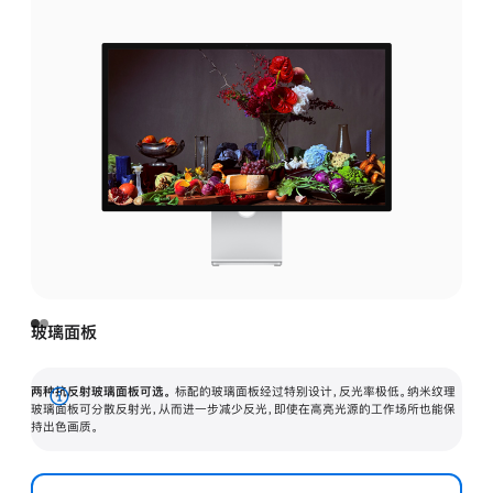
玻璃面板
两种抗反射玻璃面板可选。
标配的玻璃面板经过特别设计，反光率极低。纳米纹理
展
玻璃面板可分散反射光，从而进一步减少反光，即使在高亮光源的工作场所也能保
持出色画质。
开