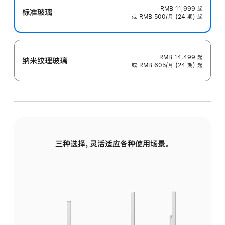
RMB 11,999
起
标准玻璃
或 RMB 500/月 (24 期) 起
RMB 14,499
起
纳米纹理玻璃
或 RMB 605/月 (24 期) 起
三种选择，灵活适应各种使用场景。
标