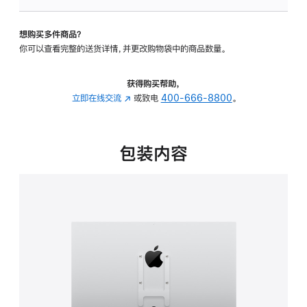
VESA
支
想购买多件商品？
架
你可以查看完整的送货详情，并更改购物袋中的商品数量。
转
换
器
获得购买帮助，
的
立即在线交流
(在
或致电
400-666-8800
。
分
新
期
窗
付
口
包装内容
款
中
选
打
项)
开)