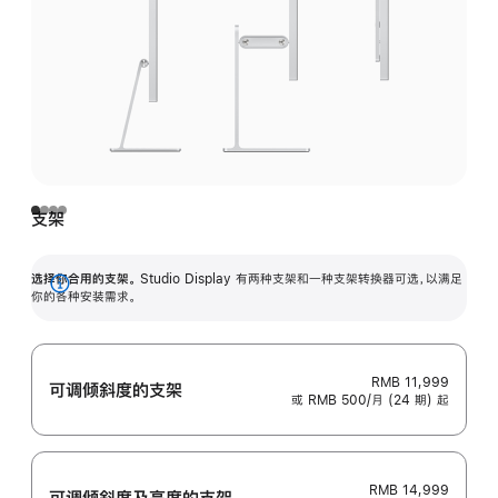
支架
选择你合用的支架。
Studio Display 有两种支架和一种支架转换器可选，以满足
展
你的各种安装需求。
开
RMB 11,999
可调倾斜度的支架
或 RMB 500/月 (24 期) 起
RMB 14,999
可调倾斜度及高‍度的支‍架