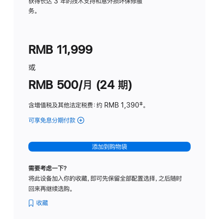
务
获得长达 3 年的技术支持和意外损坏保修服
务。
计
划
(适
RMB 11,999
用
于
或
Studio
RMB 500/月 (24 期)
Display
含增值税及其他法定税费
：约 RMB 1,390
脚
‡。
注
可享免息分期付款
(Studio
Display
-
添加到购物袋
标
准
需要考虑一下？
玻
将此设备加入你的收藏，即可先保留全部配置选择，之后随时
璃
回来再继续选购。
面
板
收藏
-