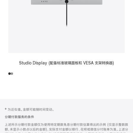
Studio Display (配备标准玻璃面板和 VESA 支架转换器)
网
脚
‡ 为近似值。金额可能随时间变动。
注
页
分期付款服务的条件
页
上述所示分期付款金额仅为使用特定期数免息分期付款估算得出的示例 (仅显示整数数
脚
额，未显示小数点以后的金额)，实际支付金额以银行、花呗或微信分付账单为准。上述分