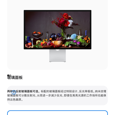
玻璃面板
两种抗反射玻璃面板可选。
标配的玻璃面板经过特别设计，反光率极低。纳米纹理
展
玻璃面板可分散反射光，从而进一步减少反光，即使在高亮光源的工作场所也能保
持出色画质。
开