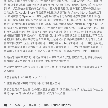
期付款方案由信用卡发卡机构 (包括但不限于招商银行、中国建设银行、中国工商银行
等，具体支持分期付款服务的可选择银行及对应分期付款方案请见付款页面)、蚂蚁金服
(花呗) 以及微信分付面向符合条件的中国大陆居民提供。部分银行会要求你通过支付
宝完成购买。Apple Store 零售店的分期付款方案可能与 Apple Store 在线商店不
同，请到店咨询 Specialist 专家。所有银行信用卡分期均需经你的信用卡发卡机构批
准；对于花呗分期，需经蚂蚁金服批准；对于微信分付分期，需经微信分付批准。如果你选
择的分期付款方案未获得信用卡发卡机构、蚂蚁金服或微信分付的批准，Apple 将不会
被告知原因。请参阅信用卡发卡机构 (包括但不限于招商银行、中国建设银行、中国工商
银行等，具体支持分期付款服务的可选择银行请见付款页面) 网站、支付宝网站和微信
分付服务页面，了解相关条件、费用和收费。订单可能需要满足特定金额要求，不同免息
分期期数对应的最低限额可能有所不同。上述分期付款服务只适用于个人消费者。企业
和教育机构客户、企业员工购买计划 (EPP) 和 Apple 员工购买计划 (EPP) 适用的分
期付款方案可能与上述方案不同，详情请参见教育商店、EPP 在线商店和企业商店。公
司信用卡无资格申请分期。招商银行分期付款单笔订单最高限额为 RMB 150000。
当商品有货并/或发货时，购物金额将计入你的信用卡、支付宝或微信分付账单。相关财
务费用将显示在你的信用卡对账单、支付宝或微信账户中。
产品按广告宣传价或标价提供分期付款服务。价格包含增值税。所有订单均可享受免费
送货服务。
此信息更新于 2026 年 7 月 30 日。
1. 重量依配置和制造工艺的不同而可能有所差异。
我们会使用你所在位置，为你更快显示送货选项。我们通过你的 IP 地址，或者你在上次
访问 Apple 网站时输入的位置信息，找到了你的位置。
Mac
显示器
购买 Studio Display