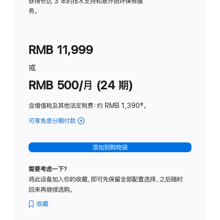
务
获得长达 3 年的技术支持和意外损坏保修服
务。
计
划
(适
RMB 11,999
用
于
或
Studio
RMB 500/月 (24 期)
Display
含增值税及其他法定税费
：约 RMB 1,390
脚
‡。
注
可享免息分期付款
(Studio
Display
-
添加到购物袋
标
准
需要考虑一下？
玻
将此设备加入你的收藏，即可先保留全部配置选择，之后随时
璃
回来再继续选购。
面
板
收藏
-