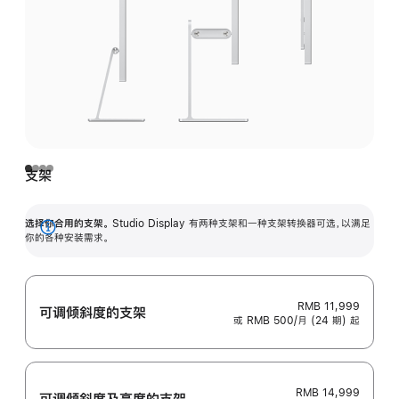
支架
选择你合用的支架。
Studio Display 有两种支架和一种支架转换器可选，以满足
展
你的各种安装需求。
开
RMB 11,999
可调倾斜度的支架
或 RMB 500/月 (24 期) 起
RMB 14,999
可调倾斜度及高‍度的支‍架