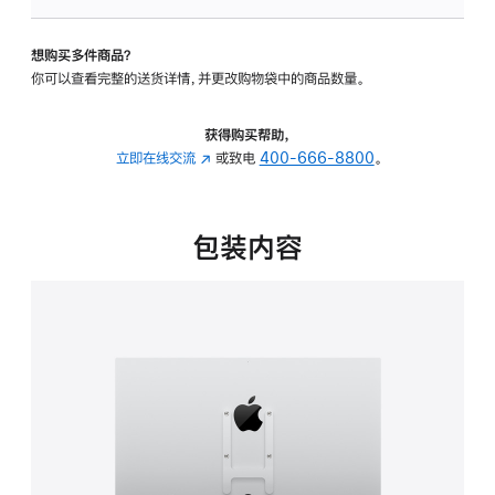
VESA
支
想购买多件商品？
架
你可以查看完整的送货详情，并更改购物袋中的商品数量。
转
换
器
获得购买帮助，
的
立即在线交流
(在
或致电
400-666-8800
。
分
新
期
窗
付
口
包装内容
款
中
选
打
项)
开)