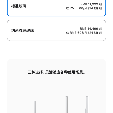
RMB 11,999
起
标准玻璃
或 RMB 500/月 (24 期) 起
RMB 14,499
起
纳米纹理玻璃
或 RMB 605/月 (24 期) 起
三种选择，灵活适应各种使用场景。
标