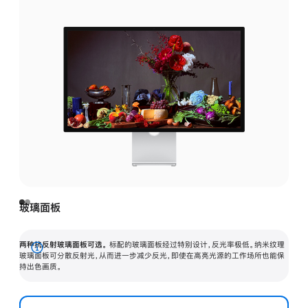
玻璃面板
两种抗反射玻璃面板可选。
标配的玻璃面板经过特别设计，反光率极低。纳米纹理
展
玻璃面板可分散反射光，从而进一步减少反光，即使在高亮光源的工作场所也能保
持出色画质。
开