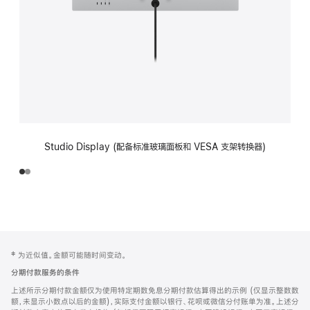
Studio Display (配备标准玻璃面板和 VESA 支架转换器)
网
脚
‡ 为近似值。金额可能随时间变动。
注
页
分期付款服务的条件
页
上述所示分期付款金额仅为使用特定期数免息分期付款估算得出的示例 (仅显示整数数
脚
额，未显示小数点以后的金额)，实际支付金额以银行、花呗或微信分付账单为准。上述分