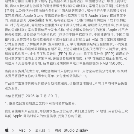
期付款方案由信用卡发卡机构 (包括但不限于招商银行、中国建设银行、中国工商银行
等，具体支持分期付款服务的可选择银行及对应分期付款方案请见付款页面)、蚂蚁金服
(花呗) 以及微信分付面向符合条件的中国大陆居民提供。部分银行会要求你通过支付
宝完成购买。Apple Store 零售店的分期付款方案可能与 Apple Store 在线商店不
同，请到店咨询 Specialist 专家。所有银行信用卡分期均需经你的信用卡发卡机构批
准；对于花呗分期，需经蚂蚁金服批准；对于微信分付分期，需经微信分付批准。如果你选
择的分期付款方案未获得信用卡发卡机构、蚂蚁金服或微信分付的批准，Apple 将不会
被告知原因。请参阅信用卡发卡机构 (包括但不限于招商银行、中国建设银行、中国工商
银行等，具体支持分期付款服务的可选择银行请见付款页面) 网站、支付宝网站和微信
分付服务页面，了解相关条件、费用和收费。订单可能需要满足特定金额要求，不同免息
分期期数对应的最低限额可能有所不同。上述分期付款服务只适用于个人消费者。企业
和教育机构客户、企业员工购买计划 (EPP) 和 Apple 员工购买计划 (EPP) 适用的分
期付款方案可能与上述方案不同，详情请参见教育商店、EPP 在线商店和企业商店。公
司信用卡无资格申请分期。招商银行分期付款单笔订单最高限额为 RMB 150000。
当商品有货并/或发货时，购物金额将计入你的信用卡、支付宝或微信分付账单。相关财
务费用将显示在你的信用卡对账单、支付宝或微信账户中。
产品按广告宣传价或标价提供分期付款服务。价格包含增值税。所有订单均可享受免费
送货服务。
此信息更新于 2026 年 7 月 30 日。
1. 重量依配置和制造工艺的不同而可能有所差异。
我们会使用你所在位置，为你更快显示送货选项。我们通过你的 IP 地址，或者你在上次
访问 Apple 网站时输入的位置信息，找到了你的位置。
Mac
显示器
购买 Studio Display