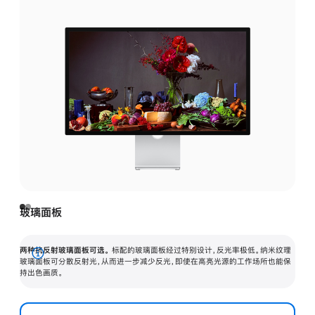
玻璃面板
两种抗反射玻璃面板可选。
标配的玻璃面板经过特别设计，反光率极低。纳米纹理
展
玻璃面板可分散反射光，从而进一步减少反光，即使在高亮光源的工作场所也能保
持出色画质。
开