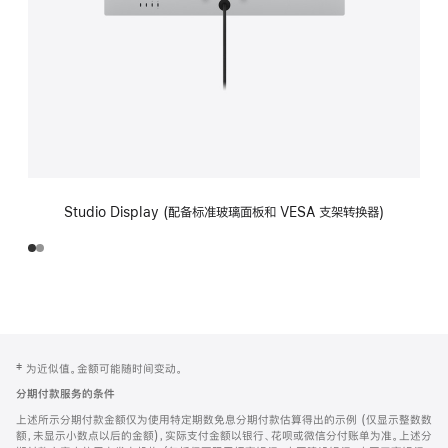
Studio Display (配备标准玻璃面板和 VESA 支架转换器)
网
脚
‡ 为近似值。金额可能随时间变动。
注
页
分期付款服务的条件
页
上述所示分期付款金额仅为使用特定期数免息分期付款估算得出的示例 (仅显示整数数
脚
额，未显示小数点以后的金额)，实际支付金额以银行、花呗或微信分付账单为准。上述分