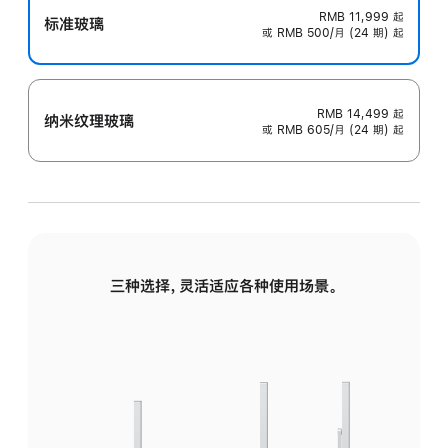
RMB 11,999
起
标准玻璃
或 RMB 500/月 (24 期) 起
RMB 14,499
起
纳米纹理玻璃
或 RMB 605/月 (24 期) 起
三种选择，灵活适应各种使用场景。
标