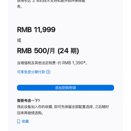
务
获得长达 3 年的技术支持和意外损坏保修服
务。
计
划
(适
RMB 11,999
用
于
或
Studio
RMB 500/月 (24 期)
Display
含增值税及其他法定税费
：约 RMB 1,390
脚
‡。
注
可享免息分期付款
(Studio
Display
-
添加到购物袋
标
准
需要考虑一下？
玻
将此设备加入你的收藏，即可先保留全部配置选择，之后随时
璃
回来再继续选购。
面
板
收藏
-