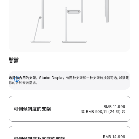
支架
选择你合用的支架。
Studio Display 有两种支架和一种支架转换器可选，以满足
展
你的各种安装需求。
开
RMB 11,999
可调倾斜度的支架
或 RMB 500/月 (24 期) 起
RMB 14,999
可调倾斜度及高‍度的支‍架