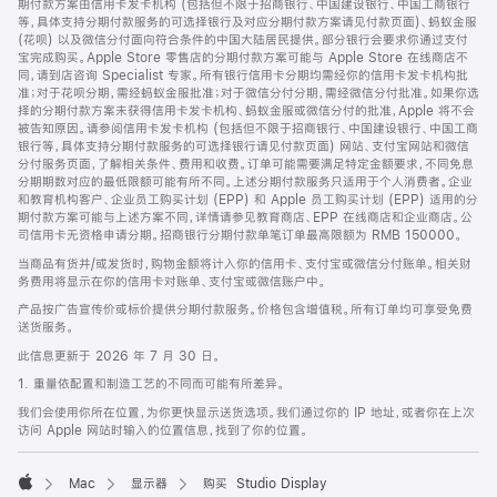
期付款方案由信用卡发卡机构 (包括但不限于招商银行、中国建设银行、中国工商银行
等，具体支持分期付款服务的可选择银行及对应分期付款方案请见付款页面)、蚂蚁金服
(花呗) 以及微信分付面向符合条件的中国大陆居民提供。部分银行会要求你通过支付
宝完成购买。Apple Store 零售店的分期付款方案可能与 Apple Store 在线商店不
同，请到店咨询 Specialist 专家。所有银行信用卡分期均需经你的信用卡发卡机构批
准；对于花呗分期，需经蚂蚁金服批准；对于微信分付分期，需经微信分付批准。如果你选
择的分期付款方案未获得信用卡发卡机构、蚂蚁金服或微信分付的批准，Apple 将不会
被告知原因。请参阅信用卡发卡机构 (包括但不限于招商银行、中国建设银行、中国工商
银行等，具体支持分期付款服务的可选择银行请见付款页面) 网站、支付宝网站和微信
分付服务页面，了解相关条件、费用和收费。订单可能需要满足特定金额要求，不同免息
分期期数对应的最低限额可能有所不同。上述分期付款服务只适用于个人消费者。企业
和教育机构客户、企业员工购买计划 (EPP) 和 Apple 员工购买计划 (EPP) 适用的分
期付款方案可能与上述方案不同，详情请参见教育商店、EPP 在线商店和企业商店。公
司信用卡无资格申请分期。招商银行分期付款单笔订单最高限额为 RMB 150000。
当商品有货并/或发货时，购物金额将计入你的信用卡、支付宝或微信分付账单。相关财
务费用将显示在你的信用卡对账单、支付宝或微信账户中。
产品按广告宣传价或标价提供分期付款服务。价格包含增值税。所有订单均可享受免费
送货服务。
此信息更新于 2026 年 7 月 30 日。
1. 重量依配置和制造工艺的不同而可能有所差异。
我们会使用你所在位置，为你更快显示送货选项。我们通过你的 IP 地址，或者你在上次
访问 Apple 网站时输入的位置信息，找到了你的位置。
Mac
显示器
购买 Studio Display