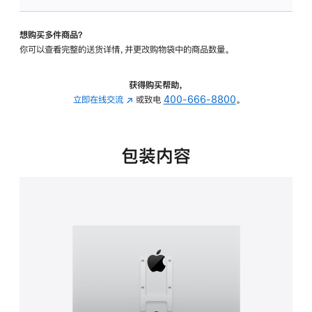
VESA
支
想购买多件商品？
架
你可以查看完整的送货详情，并更改购物袋中的商品数量。
转
换
器
获得购买帮助，
的
立即在线交流
(在
或致电
400-666-8800
。
分
新
期
窗
付
口
包装内容
款
中
选
打
项)
开)