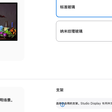
标准玻璃
纳米纹理玻璃
支架
用场景。
标配可调倾斜度的支架，提供 30 度的倾斜度
选
选择你合用的支架。
Studio Display
调节范围。
展