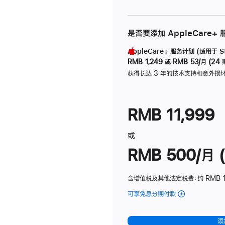
是否要添加 AppleCare+
AppleCare+ 服务计划 (适用于 Stu
RMB 1,249
或
RMB 53/月 (24 
获得长达 3 年的技术支持和意外损
RMB 11,999
或
RMB 500/月 (
含增值税及其他法定税费
：约 RMB 
可享免息分期付款
(Studio
Display
-
添