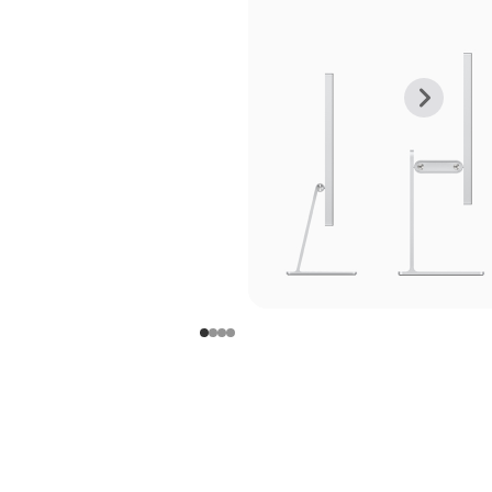
上
下
一
一
张
张
图
图
库
库
图
图
片
片
-
-
支
支
架
架