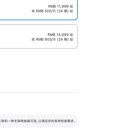
RMB 11,999
起
或 RMB 500/月 (24 期) 起
RMB 14,499
起
或 RMB 605/月 (24 期) 起
配可调倾斜度及高度的支架，额外增加 105
VESA 支架转换器
 有两种支架和一种支架转换器可选，以满足你的各种安装需求。
毫米的高度调节范围。
容的支架 (未随附)