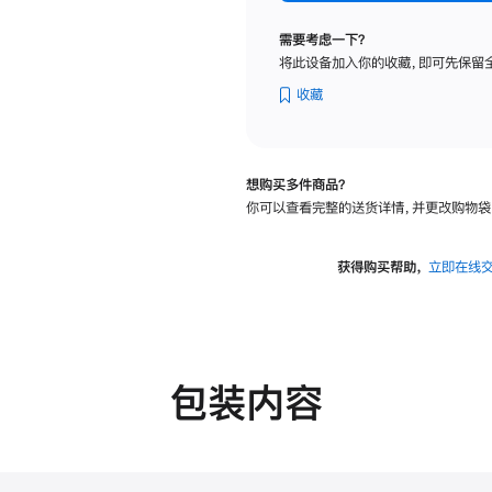
标
准
需要考虑一下？
玻
将此设备加入你的收藏，即可先保留
璃
面
收藏
板
-
VESA
想购买多件商品？
支
你可以查看完整的送货详情，并更改购物袋
架
转
换
获得购买帮助，
立即在线
器
的
分
期
付
包装内容
款
选
项)