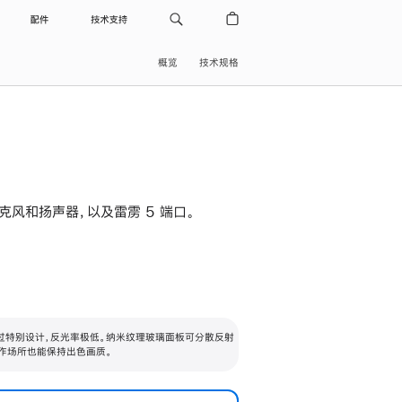
配件
技术支持
概览
技术规格
级麦克风和扬声器，以及雷雳 5 端口。
过特别设计，反光率极低。纳米纹理玻璃面板可分散反射
作场所也能保持出色画质。