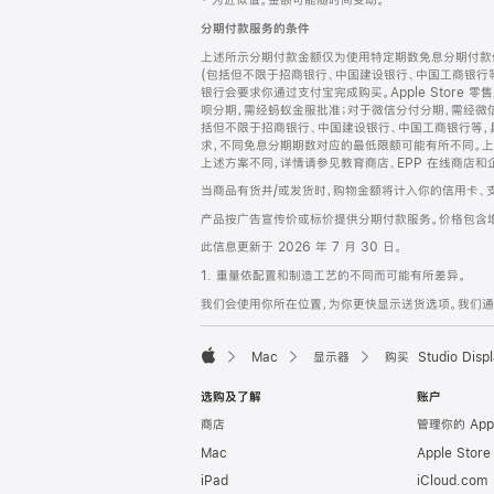
‡ 为近似值。金额可能随时间变动。
注
页
分期付款服务的条件
页
上述所示分期付款金额仅为使用特定期数免息分期付款估
脚
(包括但不限于招商银行、中国建设银行、中国工商银行
银行会要求你通过支付宝完成购买。Apple Store 零
呗分期，需经蚂蚁金服批准；对于微信分付分期，需经微信
括但不限于招商银行、中国建设银行、中国工商银行等，
求，不同免息分期期数对应的最低限额可能有所不同。上述分
上述方案不同，详情请参见教育商店、EPP 在线商店和
当商品有货并/或发货时，购物金额将计入你的信用卡、
产品按广告宣传价或标价提供分期付款服务。价格包含
此信息更新于 2026 年 7 月 30 日。
1. 重量依配置和制造工艺的不同而可能有所差异。
我们会使用你所在位置，为你更快显示送货选项。我们通过你
Mac
显示器
购买 Studio Displ
Apple
选购及了解
账户
商店
管理你的 App
Mac
Apple Stor
iPad
iCloud.com