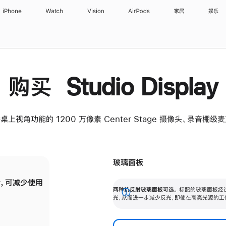
iPhone
Watch
Vision
AirPods
家居
娱乐
购买 Studio Display
桌上视角功能的 1200 万像素 Center Stage 摄像头、录音棚
玻璃面板
，可减少使用
纳米纹理玻璃面板可进一步减少反光，即使在
两种抗反射玻璃面板可选。
标配的玻璃面板经
。
有高亮光源的场所使用，也能保持出色画质。
展
光，从而进一步减少反光，即使在高亮光源的工
开