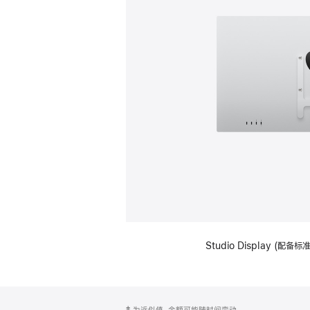
Studio Display (配
网
脚