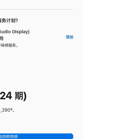
 服务计划？
dio Display)
AppleCare+
添加
期)
服
坏保修服务。
务
计
划
(适
用
于
24 期)
Studio
Display)
1,390
脚
‡。
注
加到购物袋