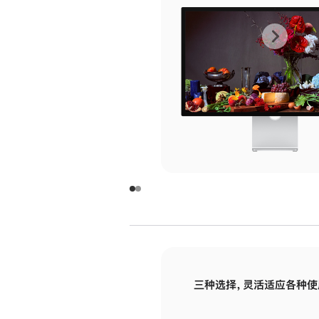
上
下
一
一
张
张
图
图
库
库
图
图
片
片
-
-
玻
玻
璃
璃
三种选择，灵活适应各种使
面
面
板
板