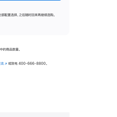
全部配置选择，之后随时回来再继续选购。
中的商品数量。
交流
(在
或致电
400-666-8800。
新
窗
口
中
打
开)