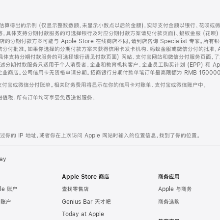
算得出的示例 (仅显示整数数额，未显示小数点以后的金额)，实际支付金额以银行、花呗或
等，具体支持分期付款服务的可选择银行及对应分期付款方案请见付款页面)、蚂蚁金服 (花呗
售店的分期付款方案可能与 Apple Store 在线商店不同，请到店咨询 Specialist 专
分付批准。如果你选择的分期付款方案未获得信用卡发卡机构、蚂蚁金服或微信分付的批准，Ap
具体支持分期付款服务的可选择银行请见付款页面) 网站、支付宝网站和微信分付服务页面，
期付款服务只适用于个人消费者。企业和教育机构客户、企业员工购买计划 (EPP) 和 Appl
企业商店。公司信用卡无资格申请分期。招商银行分期付款单笔订单最高限额为 RMB 150000
支付宝或微信分付账单。相关财务费用将显示在你的信用卡对账单、支付宝或微信账户中。
增值税。所有订单均可享受免费送货服务。
的 IP 地址，或者你在上次访问 Apple 网站时输入的位置信息，找到了你的位置。
ay
Apple Store 商店
商务应用
le 账户
查找零售店
Apple 与商务
e 账户
Genius Bar 天才吧
商务选购
Today at Apple