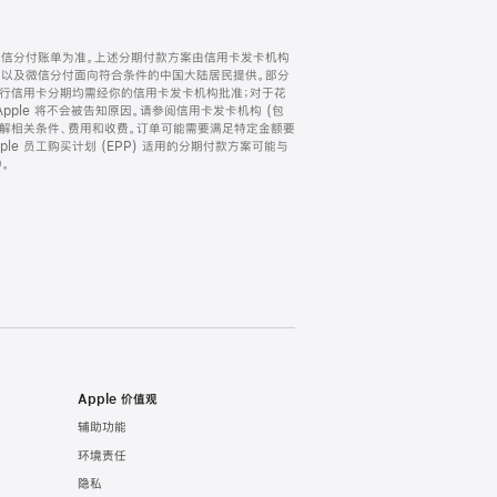
微信分付账单为准。上述分期付款方案由信用卡发卡机构
) 以及微信分付面向符合条件的中国大陆居民提供。部分
家。所有银行信用卡分期均需经你的信用卡发卡机构批准；对于花
ple 将不会被告知原因。请参阅信用卡发卡机构 (包
了解相关条件、费用和收费。订单可能需要满足特定金额要
e 员工购买计划 (EPP) 适用的分期付款方案可能与
。
Apple 价值观
辅助功能
环境责任
隐私