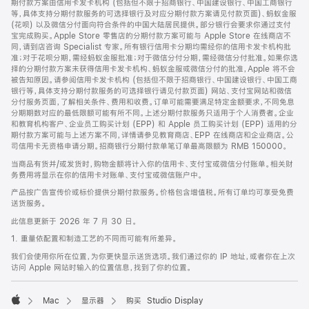
期付款方案由信用卡发卡机构 (包括但不限于招商银行、中国建设银行、中国工商银行
等，具体支持分期付款服务的可选择银行及对应分期付款方案请见付款页面)、蚂蚁金服
(花呗) 以及微信分付面向符合条件的中国大陆居民提供。部分银行会要求你通过支付
宝完成购买。Apple Store 零售店的分期付款方案可能与 Apple Store 在线商店不
同，请到店咨询 Specialist 专家。所有银行信用卡分期均需经你的信用卡发卡机构批
准；对于花呗分期，需经蚂蚁金服批准；对于微信分付分期，需经微信分付批准。如果你选
择的分期付款方案未获得信用卡发卡机构、蚂蚁金服或微信分付的批准，Apple 将不会
被告知原因。请参阅信用卡发卡机构 (包括但不限于招商银行、中国建设银行、中国工商
银行等，具体支持分期付款服务的可选择银行请见付款页面) 网站、支付宝网站和微信
分付服务页面，了解相关条件、费用和收费。订单可能需要满足特定金额要求，不同免息
分期期数对应的最低限额可能有所不同。上述分期付款服务只适用于个人消费者。企业
和教育机构客户、企业员工购买计划 (EPP) 和 Apple 员工购买计划 (EPP) 适用的分
期付款方案可能与上述方案不同，详情请参见教育商店、EPP 在线商店和企业商店。公
司信用卡无资格申请分期。招商银行分期付款单笔订单最高限额为 RMB 150000。
当商品有货并/或发货时，购物金额将计入你的信用卡、支付宝或微信分付账单。相关财
务费用将显示在你的信用卡对账单、支付宝或微信账户中。
产品按广告宣传价或标价提供分期付款服务。价格包含增值税。所有订单均可享受免费
送货服务。
此信息更新于 2026 年 7 月 30 日。
1. 重量依配置和制造工艺的不同而可能有所差异。
我们会使用你所在位置，为你更快显示送货选项。我们通过你的 IP 地址，或者你在上次
访问 Apple 网站时输入的位置信息，找到了你的位置。
Mac
显示器
购买 Studio Display