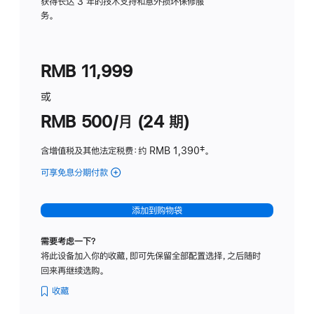
务
获得长达 3 年的技术支持和意外损坏保修服
务。
计
划
(适
RMB 11,999
用
于
或
Studio
RMB 500/月 (24 期)
Display
含增值税及其他法定税费
：约 RMB 1,390
脚
‡。
注
可享免息分期付款
(Studio
Display
-
添加到购物袋
标
准
需要考虑一下？
玻
将此设备加入你的收藏，即可先保留全部配置选择，之后随时
璃
回来再继续选购。
面
板
收藏
-