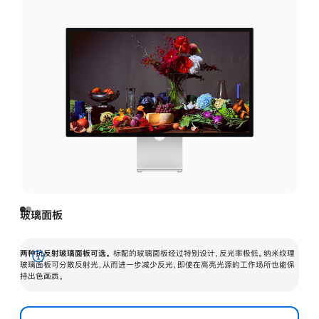
玻璃面板
两种抗反射玻璃面板可选。
标配的玻璃面板经过特别设计，反光率极低。纳米纹理
展
玻璃面板可分散反射光，从而进一步减少反光，即使在高亮光源的工作场所也能保
持出色画质。
开