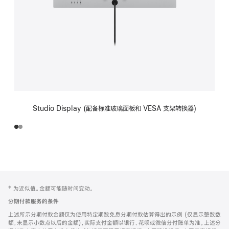
Studio Display (配备标准玻璃面板和 VESA 支架转换器)
网
脚
‡ 为近似值。金额可能随时间变动。
注
页
分期付款服务的条件
页
上述所示分期付款金额仅为使用特定期数免息分期付款估算得出的示例 (仅显示整数数
脚
额，未显示小数点以后的金额)，实际支付金额以银行、花呗或微信分付账单为准。上述分