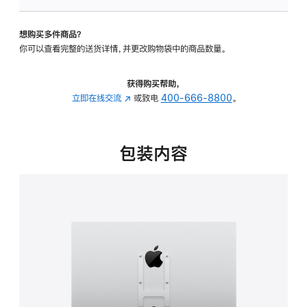
VESA
支
想购买多件商品？
架
你可以查看完整的送货详情，并更改购物袋中的商品数量。
转
换
器
获得购买帮助，
的
立即在线交流
(在
或致电
400-666-8800
。
分
新
期
窗
付
口
包装内容
款
中
选
打
项)
开)