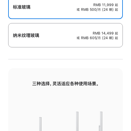
RMB 11,999
起
标准玻璃
或 RMB 500/月 (24 期) 起
RMB 14,499
起
纳米纹理玻璃
或 RMB 605/月 (24 期) 起
三种选择，灵活适应各种使用场景。
标