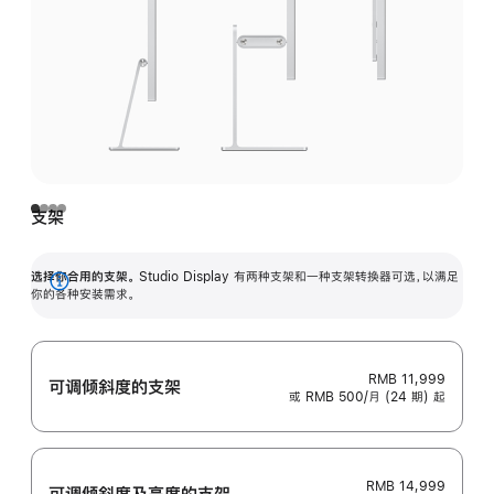
支架
选择你合用的支架。
Studio Display 有两种支架和一种支架转换器可选，以满足
展
你的各种安装需求。
开
RMB 11,999
可调倾斜度的支架
或 RMB 500/月 (24 期) 起
RMB 14,999
可调倾斜度及高‍度的支‍架