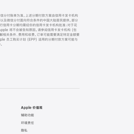
微信分付账单为准。上述分期付款方案由信用卡发卡机构
) 以及微信分付面向符合条件的中国大陆居民提供。部分
家。所有银行信用卡分期均需经你的信用卡发卡机构批准；对于花
ple 将不会被告知原因。请参阅信用卡发卡机构 (包
了解相关条件、费用和收费。订单可能需要满足特定金额要
e 员工购买计划 (EPP) 适用的分期付款方案可能与
。
Apple 价值观
辅助功能
环境责任
隐私