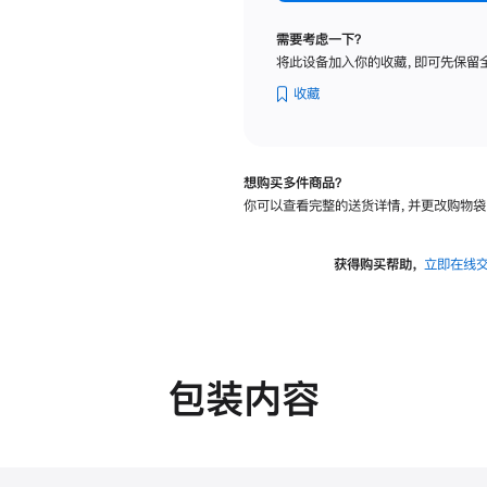
标
准
需要考虑一下？
玻
将此设备加入你的收藏，即可先保留
璃
面
收藏
板
-
VESA
想购买多件商品？
支
你可以查看完整的送货详情，并更改购物袋
架
转
换
获得购买帮助，
立即在线
器
的
分
期
付
包装内容
款
选
项)