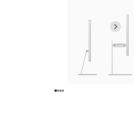
上
下
一
一
张
张
图
图
库
库
图
图
片
片
-
-
支
支
架
架