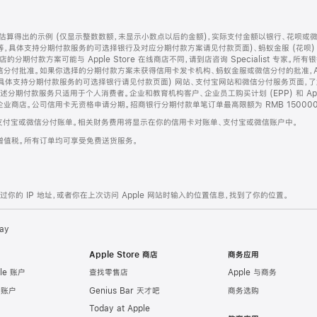
算得出的示例 (仅显示整数数额，未显示小数点以后的金额)，实际支付金额以银行、花呗或
等，具体支持分期付款服务的可选择银行及对应分期付款方案请见付款页面)、蚂蚁金服 (花呗
售店的分期付款方案可能与 Apple Store 在线商店不同，请到店咨询 Specialist 专
分付批准。如果你选择的分期付款方案未获得信用卡发卡机构、蚂蚁金服或微信分付的批准，Ap
具体支持分期付款服务的可选择银行请见付款页面) 网站、支付宝网站和微信分付服务页面，
期付款服务只适用于个人消费者。企业和教育机构客户、企业员工购买计划 (EPP) 和 Appl
企业商店。公司信用卡无资格申请分期。招商银行分期付款单笔订单最高限额为 RMB 150000
支付宝或微信分付账单。相关财务费用将显示在你的信用卡对账单、支付宝或微信账户中。
增值税。所有订单均可享受免费送货服务。
的 IP 地址，或者你在上次访问 Apple 网站时输入的位置信息，找到了你的位置。
ay
Apple Store 商店
商务应用
le 账户
查找零售店
Apple 与商务
e 账户
Genius Bar 天才吧
商务选购
Today at Apple