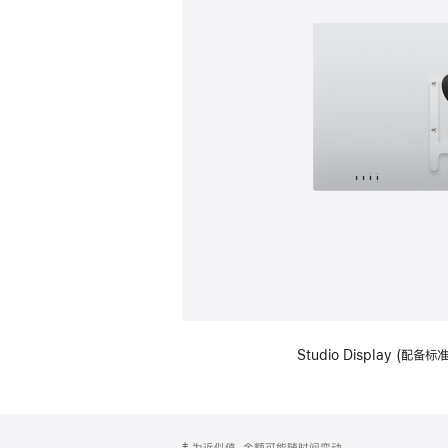
Studio Display (配
网
脚