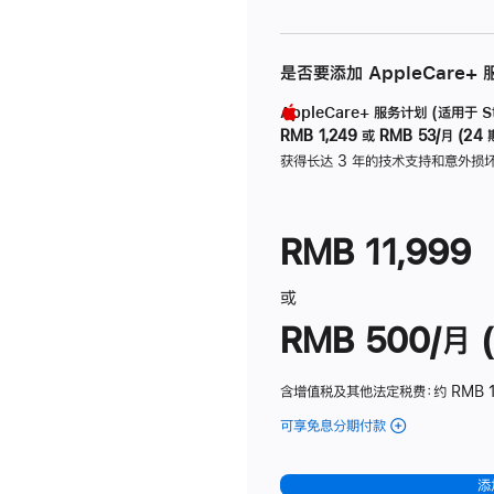
是否要添加 AppleCare+
AppleCare+ 服务计划 (适用于 Stu
RMB 1,249
或
RMB 53/月 (24 
获得长达 3 年的技术支持和意外损
RMB 11,999
或
RMB 500/月 (
含增值税及其他法定税费
：约 RMB 
可享免息分期付款
(Studio
Display
-
添