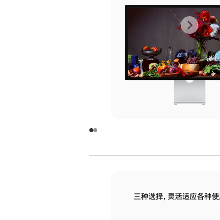
上
下
一
一
张
张
图
图
库
库
图
图
片
片
-
-
玻
玻
璃
璃
三种选择，灵活适应各种使
面
面
板
板