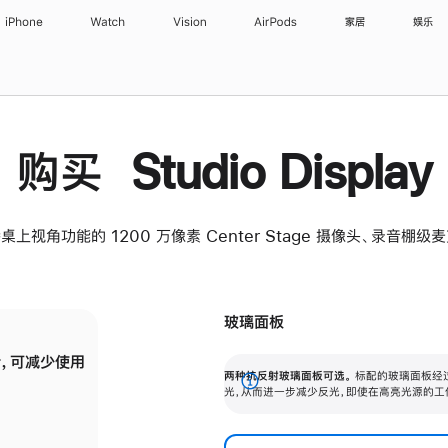
iPhone
Watch
Vision
AirPods
家居
娱乐
购买 Studio Display
桌上视角功能的 1200 万像素 Center Stage 摄像头、录音棚
玻璃面板
，可减少使用
纳米纹理玻璃面板可进一步减少反光，即使在
两种抗反射玻璃面板可选。
标配的玻璃面板经
。
有高亮光源的场所使用，也能保持出色画质。
展
光，从而进一步减少反光，即使在高亮光源的工
开