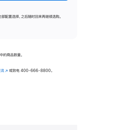
全部配置选择，之后随时回来再继续选购。
中的商品数量。
交流
(在
或致电
400-666-8800。
新
窗
口
中
打
开)