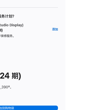
 服务计划？
dio Display)
AppleCare+
添加
期)
服
坏保修服务。
务
计
划
(适
用
于
24 期)
Studio
Display)
1,390
脚
‡。
注
加到购物袋