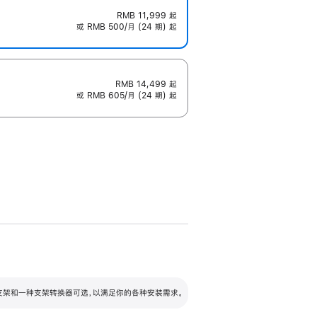
RMB 11,999
起
或 RMB 500/月 (24 期) 起
RMB 14,499
起
或 RMB 605/月 (24 期) 起
配可调倾斜度及高度的支架，额外增加 105
VESA 支架转换器
 有两种支架和一种支架转换器可选，以满足你的各种安装需求。
毫米的高度调节范围。
容的支架 (未随附)