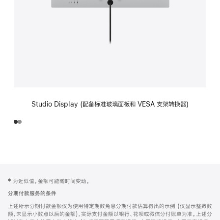
Studio Display (配备标准玻璃面板和 VESA 支架转换器)
网
脚
‡ 为近似值。金额可能随时间变动。
注
页
分期付款服务的条件
页
上述所示分期付款金额仅为使用特定期数免息分期付款估算得出的示例 (仅显示整数数
脚
额，未显示小数点以后的金额)，实际支付金额以银行、花呗或微信分付账单为准。上述分