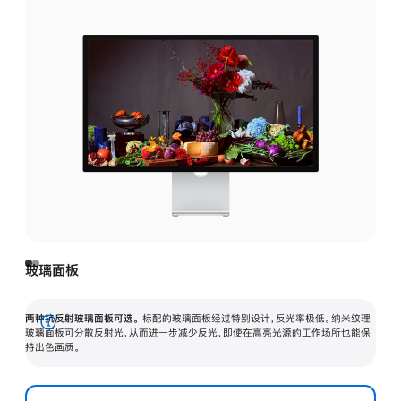
玻璃面板
两种抗反射玻璃面板可选。
标配的玻璃面板经过特别设计，反光率极低。纳米纹理
展
玻璃面板可分散反射光，从而进一步减少反光，即使在高亮光源的工作场所也能保
持出色画质。
开