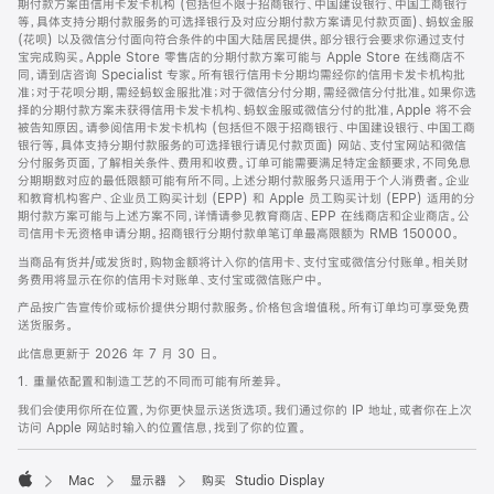
期付款方案由信用卡发卡机构 (包括但不限于招商银行、中国建设银行、中国工商银行
等，具体支持分期付款服务的可选择银行及对应分期付款方案请见付款页面)、蚂蚁金服
(花呗) 以及微信分付面向符合条件的中国大陆居民提供。部分银行会要求你通过支付
宝完成购买。Apple Store 零售店的分期付款方案可能与 Apple Store 在线商店不
同，请到店咨询 Specialist 专家。所有银行信用卡分期均需经你的信用卡发卡机构批
准；对于花呗分期，需经蚂蚁金服批准；对于微信分付分期，需经微信分付批准。如果你选
择的分期付款方案未获得信用卡发卡机构、蚂蚁金服或微信分付的批准，Apple 将不会
被告知原因。请参阅信用卡发卡机构 (包括但不限于招商银行、中国建设银行、中国工商
银行等，具体支持分期付款服务的可选择银行请见付款页面) 网站、支付宝网站和微信
分付服务页面，了解相关条件、费用和收费。订单可能需要满足特定金额要求，不同免息
分期期数对应的最低限额可能有所不同。上述分期付款服务只适用于个人消费者。企业
和教育机构客户、企业员工购买计划 (EPP) 和 Apple 员工购买计划 (EPP) 适用的分
期付款方案可能与上述方案不同，详情请参见教育商店、EPP 在线商店和企业商店。公
司信用卡无资格申请分期。招商银行分期付款单笔订单最高限额为 RMB 150000。
当商品有货并/或发货时，购物金额将计入你的信用卡、支付宝或微信分付账单。相关财
务费用将显示在你的信用卡对账单、支付宝或微信账户中。
产品按广告宣传价或标价提供分期付款服务。价格包含增值税。所有订单均可享受免费
送货服务。
此信息更新于 2026 年 7 月 30 日。
1. 重量依配置和制造工艺的不同而可能有所差异。
我们会使用你所在位置，为你更快显示送货选项。我们通过你的 IP 地址，或者你在上次
访问 Apple 网站时输入的位置信息，找到了你的位置。
Mac
显示器
购买 Studio Display