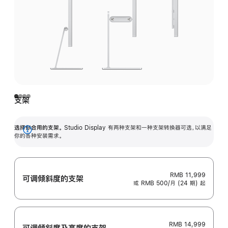
支架
选择你合用的支架。
Studio Display 有两种支架和一种支架转换器可选，以满足
展
你的各种安装需求。
开
RMB 11,999
可调倾斜度的支架
或 RMB 500/月 (24 期) 起
RMB 14,999
可调倾斜度及高‍度的支‍架