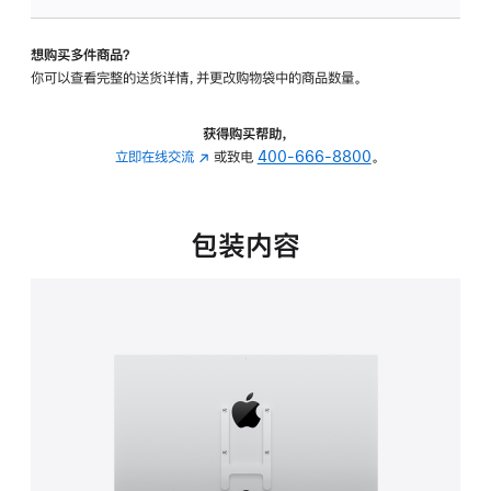
VESA
支
想购买多件商品？
架
你可以查看完整的送货详情，并更改购物袋中的商品数量。
转
换
器
获得购买帮助，
的
立即在线交流
(在
或致电
400-666-8800
。
分
新
期
窗
付
口
包装内容
款
中
选
打
项)
开)