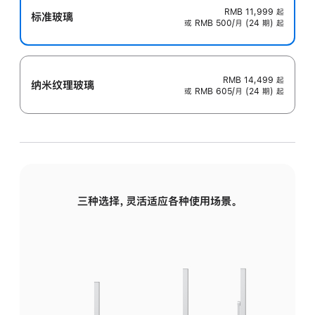
RMB 11,999
起
标准玻璃
或 RMB 500/月 (24 期) 起
RMB 14,499
起
纳米纹理玻璃
或 RMB 605/月 (24 期) 起
三种选择，灵活适应各种使用场景。
标