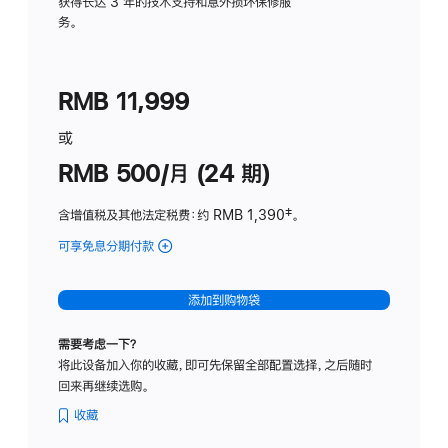
务
获得长达 3 年的技术支持和意外损坏保修服
务。
计
划
(适
RMB 11,999
用
于
或
Studio
RMB 500/月 (24 期)
Display
含增值税及其他法定税费
：约 RMB 1,390
脚
‡。
注
可享免息分期付款
(Studio
Display
-
添加到购物袋
标
准
需要考虑一下？
玻
将此设备加入你的收藏，即可先保留全部配置选择，之后随时
璃
回来再继续选购。
面
板
收藏
-