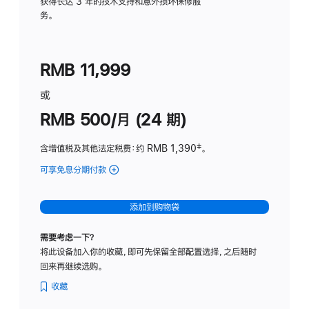
务
获得长达 3 年的技术支持和意外损坏保修服
务。
计
划
(适
RMB 11,999
用
于
或
Studio
RMB 500/月 (24 期)
Display
含增值税及其他法定税费
：约 RMB 1,390
脚
‡。
注
可享免息分期付款
(Studio
Display
-
添加到购物袋
标
准
需要考虑一下？
玻
将此设备加入你的收藏，即可先保留全部配置选择，之后随时
璃
回来再继续选购。
面
板
收藏
-