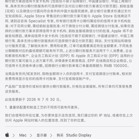
期付款方案由信用卡发卡机构 (包括但不限于招商银行、中国建设银行、中国工商银行
等，具体支持分期付款服务的可选择银行及对应分期付款方案请见付款页面)、蚂蚁金服
(花呗) 以及微信分付面向符合条件的中国大陆居民提供。部分银行会要求你通过支付
宝完成购买。Apple Store 零售店的分期付款方案可能与 Apple Store 在线商店不
同，请到店咨询 Specialist 专家。所有银行信用卡分期均需经你的信用卡发卡机构批
准；对于花呗分期，需经蚂蚁金服批准；对于微信分付分期，需经微信分付批准。如果你选
择的分期付款方案未获得信用卡发卡机构、蚂蚁金服或微信分付的批准，Apple 将不会
被告知原因。请参阅信用卡发卡机构 (包括但不限于招商银行、中国建设银行、中国工商
银行等，具体支持分期付款服务的可选择银行请见付款页面) 网站、支付宝网站和微信
分付服务页面，了解相关条件、费用和收费。订单可能需要满足特定金额要求，不同免息
分期期数对应的最低限额可能有所不同。上述分期付款服务只适用于个人消费者。企业
和教育机构客户、企业员工购买计划 (EPP) 和 Apple 员工购买计划 (EPP) 适用的分
期付款方案可能与上述方案不同，详情请参见教育商店、EPP 在线商店和企业商店。公
司信用卡无资格申请分期。招商银行分期付款单笔订单最高限额为 RMB 150000。
当商品有货并/或发货时，购物金额将计入你的信用卡、支付宝或微信分付账单。相关财
务费用将显示在你的信用卡对账单、支付宝或微信账户中。
产品按广告宣传价或标价提供分期付款服务。价格包含增值税。所有订单均可享受免费
送货服务。
此信息更新于 2026 年 7 月 30 日。
1. 重量依配置和制造工艺的不同而可能有所差异。
我们会使用你所在位置，为你更快显示送货选项。我们通过你的 IP 地址，或者你在上次
访问 Apple 网站时输入的位置信息，找到了你的位置。
Mac
显示器
购买 Studio Display