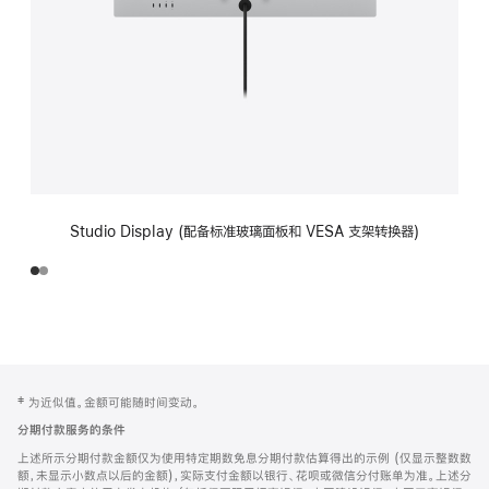
Studio Display (配备标准玻璃面板和 VESA 支架转换器)
网
脚
‡ 为近似值。金额可能随时间变动。
注
页
分期付款服务的条件
页
上述所示分期付款金额仅为使用特定期数免息分期付款估算得出的示例 (仅显示整数数
脚
额，未显示小数点以后的金额)，实际支付金额以银行、花呗或微信分付账单为准。上述分