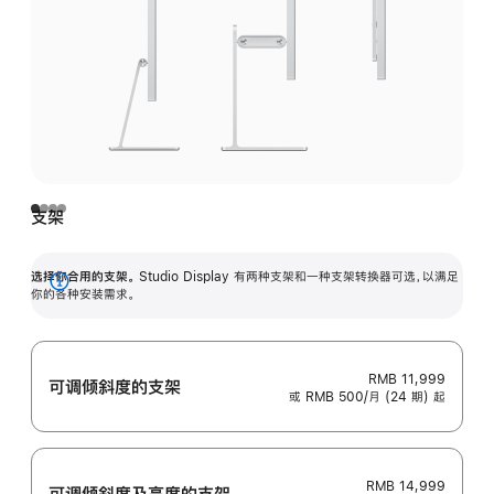
支架
选择你合用的支架。
Studio Display 有两种支架和一种支架转换器可选，以满足
展
你的各种安装需求。
开
RMB 11,999
可调倾斜度的支架
或 RMB 500/月 (24 期) 起
RMB 14,999
可调倾斜度及高‍度的支‍架