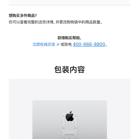
VESA
支
想购买多件商品？
架
你可以查看完整的送货详情，并更改购物袋中的商品数量。
转
换
器
获得购买帮助，
的
立即在线交流
(在
或致电
400-666-8800
。
分
新
期
窗
付
口
包装内容
款
中
选
打
项)
开)