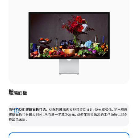
玻璃面板
两种抗反射玻璃面板可选。
标配的玻璃面板经过特别设计，反光率极低。纳米纹理
展
玻璃面板可分散反射光，从而进一步减少反光，即使在高亮光源的工作场所也能保
持出色画质。
开