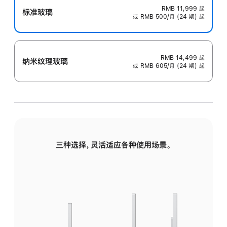
RMB 11,999
起
标准玻璃
或 RMB 500/月 (24 期) 起
RMB 14,499
起
纳米纹理玻璃
或 RMB 605/月 (24 期) 起
三种选择，灵活适应各种使用场景。
标