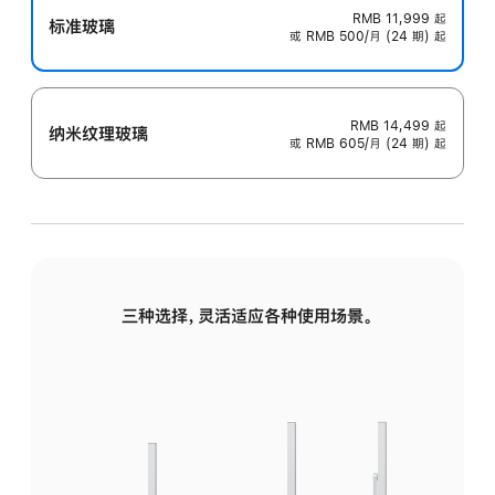
RMB 11,999
起
标准玻璃
或 RMB 500/月 (24 期) 起
RMB 14,499
起
纳米纹理玻璃
或 RMB 605/月 (24 期) 起
三种选择，灵活适应各种使用场景。
标