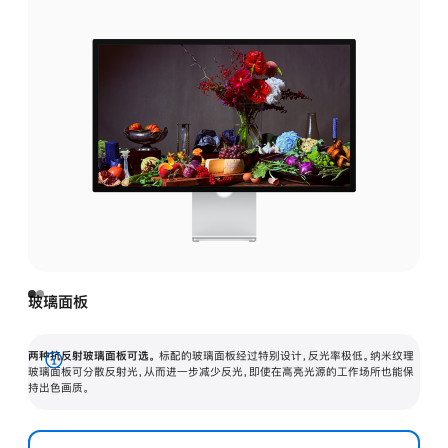
玻璃面板
两种抗反射玻璃面板可选。
标配的玻璃面板经过特别设计，反光率极低。纳米纹理
展
玻璃面板可分散反射光，从而进一步减少反光，即使在高亮光源的工作场所也能保
持出色画质。
开