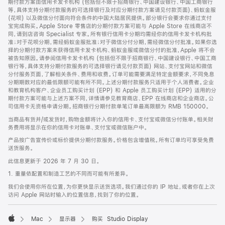
期付款方案由信用卡发卡机构 (包括但不限于招商银行、中国建设银行、中国工商银行
等，具体支持分期付款服务的可选择银行及对应分期付款方案请见付款页面)、蚂蚁金服
(花呗) 以及微信分付面向符合条件的中国大陆居民提供。部分银行会要求你通过支付
宝完成购买。Apple Store 零售店的分期付款方案可能与 Apple Store 在线商店不
同，请到店咨询 Specialist 专家。所有银行信用卡分期均需经你的信用卡发卡机构批
准；对于花呗分期，需经蚂蚁金服批准；对于微信分付分期，需经微信分付批准。如果你选
择的分期付款方案未获得信用卡发卡机构、蚂蚁金服或微信分付的批准，Apple 将不会
被告知原因。请参阅信用卡发卡机构 (包括但不限于招商银行、中国建设银行、中国工商
银行等，具体支持分期付款服务的可选择银行请见付款页面) 网站、支付宝网站和微信
分付服务页面，了解相关条件、费用和收费。订单可能需要满足特定金额要求，不同免息
分期期数对应的最低限额可能有所不同。上述分期付款服务只适用于个人消费者。企业
和教育机构客户、企业员工购买计划 (EPP) 和 Apple 员工购买计划 (EPP) 适用的分
期付款方案可能与上述方案不同，详情请参见教育商店、EPP 在线商店和企业商店。公
司信用卡无资格申请分期。招商银行分期付款单笔订单最高限额为 RMB 150000。
当商品有货并/或发货时，购物金额将计入你的信用卡、支付宝或微信分付账单。相关财
务费用将显示在你的信用卡对账单、支付宝或微信账户中。
产品按广告宣传价或标价提供分期付款服务。价格包含增值税。所有订单均可享受免费
送货服务。
此信息更新于 2026 年 7 月 30 日。
1. 重量依配置和制造工艺的不同而可能有所差异。
我们会使用你所在位置，为你更快显示送货选项。我们通过你的 IP 地址，或者你在上次
访问 Apple 网站时输入的位置信息，找到了你的位置。
Mac
显示器
购买 Studio Display