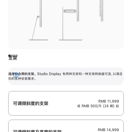
支架
选择你合用的支架。
Studio Display 有两种支架和一种支架转换器可选，以满足
展
你的各种安装需求。
开
RMB 11,999
可调倾斜度的支架
或 RMB 500/月 (24 期) 起
RMB 14,999
可调倾斜度及高‍度的支‍架