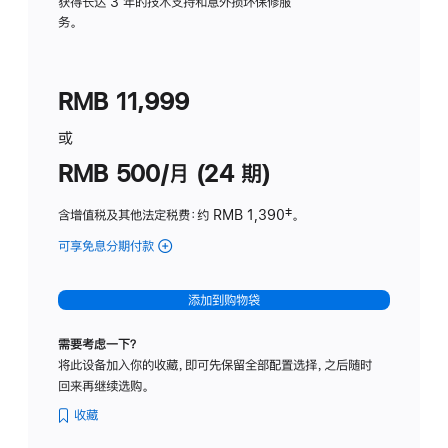
务
获得长达 3 年的技术支持和意外损坏保修服
务。
计
划
(适
RMB 11,999
用
于
或
Studio
RMB 500/月 (24 期)
Display
含增值税及其他法定税费
：约 RMB 1,390
脚
‡。
注
可享免息分期付款
(Studio
Display
-
添加到购物袋
标
准
需要考虑一下？
玻
将此设备加入你的收藏，即可先保留全部配置选择，之后随时
璃
回来再继续选购。
面
板
收藏
-