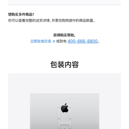
VESA
支
想购买多件商品？
架
你可以查看完整的送货详情，并更改购物袋中的商品数量。
转
换
器
获得购买帮助，
的
立即在线交流
(在
或致电
400-666-8800
。
分
新
期
窗
付
口
包装内容
款
中
选
打
项)
开)