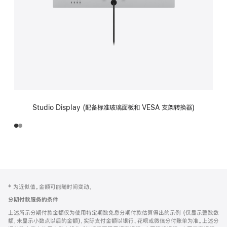
Studio Display (配备标准玻璃面板和 VESA 支架转换器)
网
脚
‡ 为近似值。金额可能随时间变动。
注
页
分期付款服务的条件
页
上述所示分期付款金额仅为使用特定期数免息分期付款估算得出的示例 (仅显示整数数
脚
额，未显示小数点以后的金额)，实际支付金额以银行、花呗或微信分付账单为准。上述分