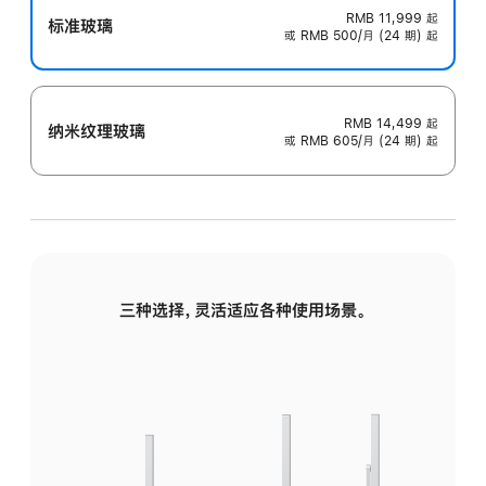
RMB 11,999
起
标准玻璃
或 RMB 500/月 (24 期) 起
RMB 14,499
起
纳米纹理玻璃
或 RMB 605/月 (24 期) 起
三种选择，灵活适应各种使用场景。
标