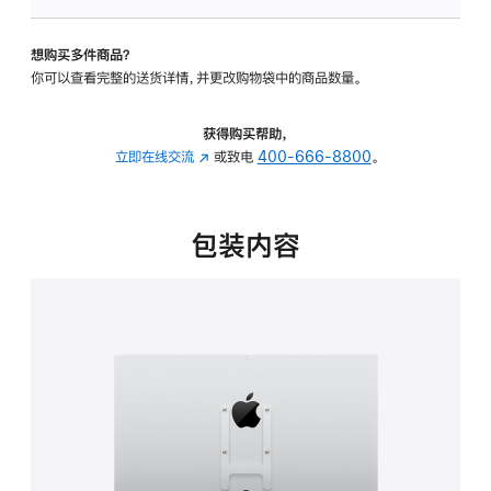
VESA
支
想购买多件商品？
架
你可以查看完整的送货详情，并更改购物袋中的商品数量。
转
换
器
获得购买帮助，
的
立即在线交流
(在
或致电
400-666-8800
。
分
新
期
窗
付
口
包装内容
款
中
选
打
项)
开)