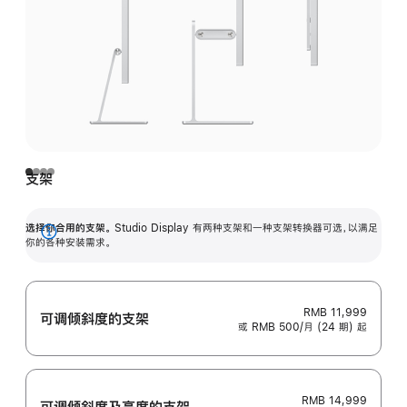
支架
选择你合用的支架。
Studio Display 有两种支架和一种支架转换器可选，以满足
展
你的各种安装需求。
开
RMB 11,999
可调倾斜度的支架
或 RMB 500/月 (24 期) 起
RMB 14,999
可调倾斜度及高‍度的支‍架