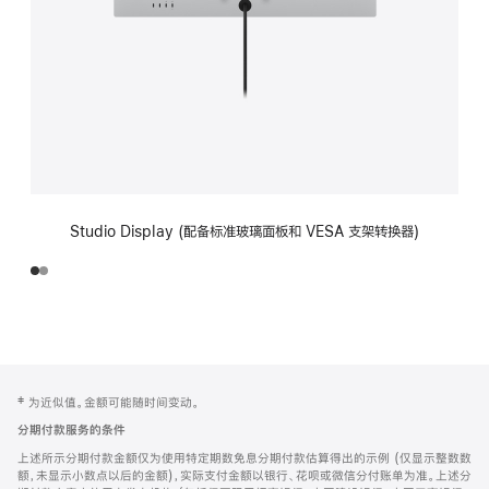
Studio Display (配备标准玻璃面板和 VESA 支架转换器)
网
脚
‡ 为近似值。金额可能随时间变动。
注
页
分期付款服务的条件
页
上述所示分期付款金额仅为使用特定期数免息分期付款估算得出的示例 (仅显示整数数
脚
额，未显示小数点以后的金额)，实际支付金额以银行、花呗或微信分付账单为准。上述分