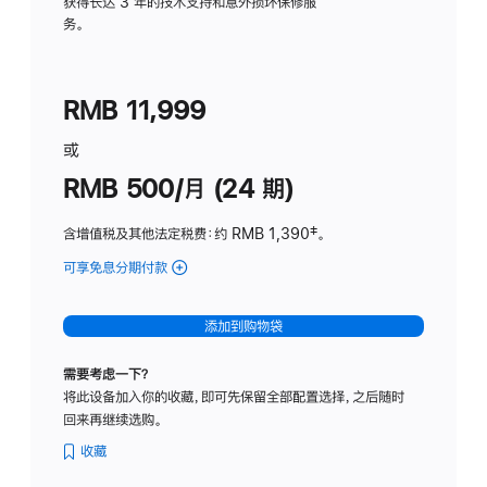
务
获得长达 3 年的技术支持和意外损坏保修服
务。
计
划
(适
RMB 11,999
用
于
或
Studio
RMB 500/月 (24 期)
Display
含增值税及其他法定税费
：约 RMB 1,390
脚
‡。
注
可享免息分期付款
(Studio
Display
-
添加到购物袋
标
准
需要考虑一下？
玻
将此设备加入你的收藏，即可先保留全部配置选择，之后随时
璃
回来再继续选购。
面
板
收藏
-