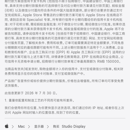
期付款方案由信用卡发卡机构 (包括但不限于招商银行、中国建设银行、中国工商银行
等，具体支持分期付款服务的可选择银行及对应分期付款方案请见付款页面)、蚂蚁金服
(花呗) 以及微信分付面向符合条件的中国大陆居民提供。部分银行会要求你通过支付
宝完成购买。Apple Store 零售店的分期付款方案可能与 Apple Store 在线商店不
同，请到店咨询 Specialist 专家。所有银行信用卡分期均需经你的信用卡发卡机构批
准；对于花呗分期，需经蚂蚁金服批准；对于微信分付分期，需经微信分付批准。如果你选
择的分期付款方案未获得信用卡发卡机构、蚂蚁金服或微信分付的批准，Apple 将不会
被告知原因。请参阅信用卡发卡机构 (包括但不限于招商银行、中国建设银行、中国工商
银行等，具体支持分期付款服务的可选择银行请见付款页面) 网站、支付宝网站和微信
分付服务页面，了解相关条件、费用和收费。订单可能需要满足特定金额要求，不同免息
分期期数对应的最低限额可能有所不同。上述分期付款服务只适用于个人消费者。企业
和教育机构客户、企业员工购买计划 (EPP) 和 Apple 员工购买计划 (EPP) 适用的分
期付款方案可能与上述方案不同，详情请参见教育商店、EPP 在线商店和企业商店。公
司信用卡无资格申请分期。招商银行分期付款单笔订单最高限额为 RMB 150000。
当商品有货并/或发货时，购物金额将计入你的信用卡、支付宝或微信分付账单。相关财
务费用将显示在你的信用卡对账单、支付宝或微信账户中。
产品按广告宣传价或标价提供分期付款服务。价格包含增值税。所有订单均可享受免费
送货服务。
此信息更新于 2026 年 7 月 30 日。
1. 重量依配置和制造工艺的不同而可能有所差异。
我们会使用你所在位置，为你更快显示送货选项。我们通过你的 IP 地址，或者你在上次
访问 Apple 网站时输入的位置信息，找到了你的位置。
Mac
显示器
购买 Studio Display