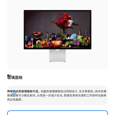
玻璃面板
两种抗反射玻璃面板可选。
标配的玻璃面板经过特别设计，反光率极低。纳米纹理
展
玻璃面板可分散反射光，从而进一步减少反光，即使在高亮光源的工作场所也能保
持出色画质。
开