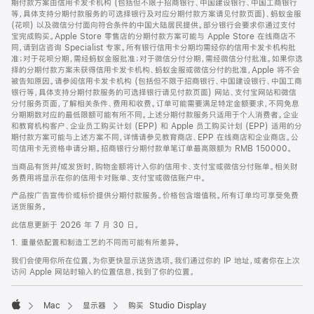
期付款方案由信用卡发卡机构 (包括但不限于招商银行、中国建设银行、中国工商银行
等，具体支持分期付款服务的可选择银行及对应分期付款方案请见付款页面)、蚂蚁金服
(花呗) 以及微信分付面向符合条件的中国大陆居民提供。部分银行会要求你通过支付
宝完成购买。Apple Store 零售店的分期付款方案可能与 Apple Store 在线商店不
同，请到店咨询 Specialist 专家。所有银行信用卡分期均需经你的信用卡发卡机构批
准；对于花呗分期，需经蚂蚁金服批准；对于微信分付分期，需经微信分付批准。如果你选
择的分期付款方案未获得信用卡发卡机构、蚂蚁金服或微信分付的批准，Apple 将不会
被告知原因。请参阅信用卡发卡机构 (包括但不限于招商银行、中国建设银行、中国工商
银行等，具体支持分期付款服务的可选择银行请见付款页面) 网站、支付宝网站和微信
分付服务页面，了解相关条件、费用和收费。订单可能需要满足特定金额要求，不同免息
分期期数对应的最低限额可能有所不同。上述分期付款服务只适用于个人消费者。企业
和教育机构客户、企业员工购买计划 (EPP) 和 Apple 员工购买计划 (EPP) 适用的分
期付款方案可能与上述方案不同，详情请参见教育商店、EPP 在线商店和企业商店。公
司信用卡无资格申请分期。招商银行分期付款单笔订单最高限额为 RMB 150000。
当商品有货并/或发货时，购物金额将计入你的信用卡、支付宝或微信分付账单。相关财
务费用将显示在你的信用卡对账单、支付宝或微信账户中。
产品按广告宣传价或标价提供分期付款服务。价格包含增值税。所有订单均可享受免费
送货服务。
此信息更新于 2026 年 7 月 30 日。
1. 重量依配置和制造工艺的不同而可能有所差异。
我们会使用你所在位置，为你更快显示送货选项。我们通过你的 IP 地址，或者你在上次
访问 Apple 网站时输入的位置信息，找到了你的位置。
Mac
显示器
购买 Studio Display