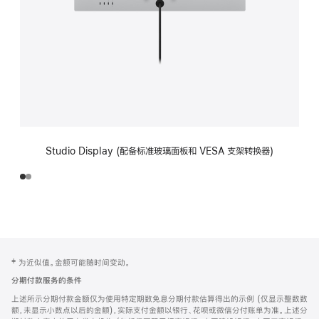
Studio Display (配备标准玻璃面板和 VESA 支架转换器)
网
脚
‡ 为近似值。金额可能随时间变动。
注
页
分期付款服务的条件
页
上述所示分期付款金额仅为使用特定期数免息分期付款估算得出的示例 (仅显示整数数
脚
额，未显示小数点以后的金额)，实际支付金额以银行、花呗或微信分付账单为准。上述分