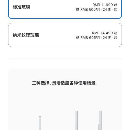
RMB 11,999
起
标准玻璃
或 RMB 500/月 (24 期) 起
RMB 14,499
起
纳米纹理玻璃
或 RMB 605/月 (24 期) 起
三种选择，灵活适应各种使用场景。
标