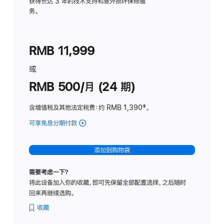
务
获得长达 3 年的技术支持和意外损坏保修服
务。
计
划
(适
RMB 11,999
用
于
或
Studio
RMB 500/月 (24 期)
Display
含增值税及其他法定税费
：约 RMB 1,390
脚
‡。
注
可享免息分期付款
(Studio
Display
-
添加到购物袋
标
准
需要考虑一下？
玻
将此设备加入你的收藏，即可先保留全部配置选择，之后随时
璃
回来再继续选购。
面
板
收藏
-