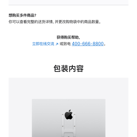
VESA
支
想购买多件商品？
架
你可以查看完整的送货详情，并更改购物袋中的商品数量。
转
换
器
获得购买帮助，
的
立即在线交流
(在
或致电
400-666-8800
。
分
新
期
窗
付
口
包装内容
款
中
选
打
项)
开)