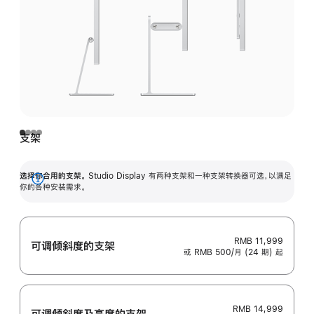
支架
选择你合用的支架。
Studio Display 有两种支架和一种支架转换器可选，以满足
展
你的各种安装需求。
开
RMB 11,999
可调倾斜度的支架
或 RMB 500/月 (24 期) 起
RMB 14,999
可调倾斜度及高‍度的支‍架