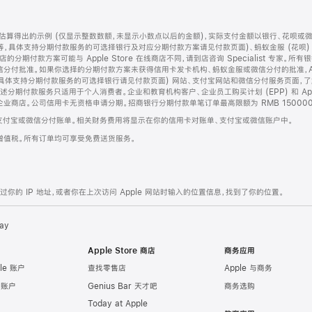
算得出的示例 (仅显示整数数额，未显示小数点以后的金额)，实际支付金额以银行、花呗或
等，具体支持分期付款服务的可选择银行及对应分期付款方案请见付款页面)、蚂蚁金服 (花呗
售店的分期付款方案可能与 Apple Store 在线商店不同，请到店咨询 Specialist 专
分付批准。如果你选择的分期付款方案未获得信用卡发卡机构、蚂蚁金服或微信分付的批准，Ap
具体支持分期付款服务的可选择银行请见付款页面) 网站、支付宝网站和微信分付服务页面，
期付款服务只适用于个人消费者。企业和教育机构客户、企业员工购买计划 (EPP) 和 Appl
企业商店。公司信用卡无资格申请分期。招商银行分期付款单笔订单最高限额为 RMB 150000
支付宝或微信分付账单。相关财务费用将显示在你的信用卡对账单、支付宝或微信账户中。
增值税。所有订单均可享受免费送货服务。
的 IP 地址，或者你在上次访问 Apple 网站时输入的位置信息，找到了你的位置。
ay
Apple Store 商店
商务应用
le 账户
查找零售店
Apple 与商务
e 账户
Genius Bar 天才吧
商务选购
Today at Apple