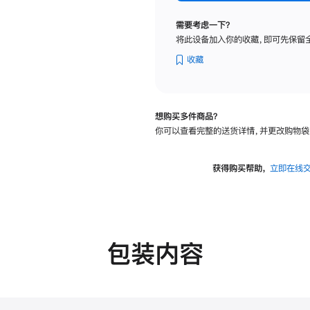
标
准
需要考虑一下？
玻
将此设备加入你的收藏，即可先保留
璃
面
收藏
板
-
VESA
想购买多件商品？
支
你可以查看完整的送货详情，并更改购物袋
架
转
换
获得购买帮助，
立即在线
器
的
分
期
付
包装内容
款
选
项)