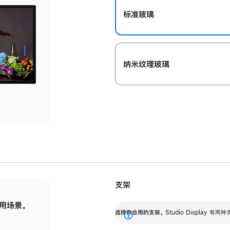
标准玻璃
纳米纹理玻璃
支架
用场景。
标配可调倾斜度的支架，提供 30 度的倾斜度
选
选择你合用的支架。
Studio Display
调节范围。
展