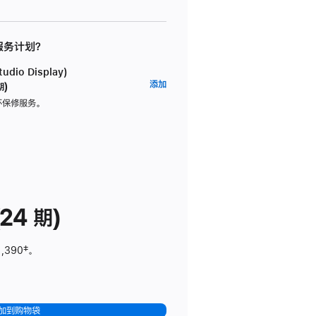
 服务计划？
dio Display)
AppleCare+
添加
期)
服
坏保修服务。
务
计
划
(适
用
于
24 期)
Studio
Display)
1,390
脚
‡。
注
加到购物袋