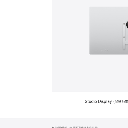
Studio Display (配
网
脚