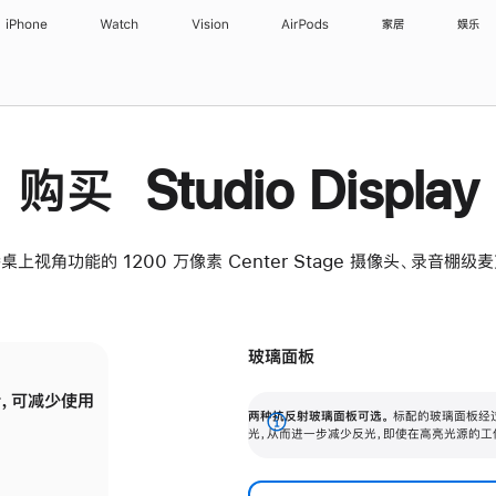
iPhone
Watch
Vision
AirPods
家居
娱乐
购买 Studio Display
桌上视角功能的 1200 万像素 Center Stage 摄像头、录音棚
玻璃面板
，可减少使用
纳米纹理玻璃面板可进一步减少反光，即使在
两种抗反射玻璃面板可选。
标配的玻璃面板经
。
有高亮光源的场所使用，也能保持出色画质。
展
光，从而进一步减少反光，即使在高亮光源的工
开