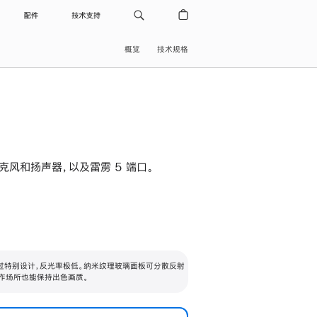
配件
技术支持
概览
技术规格
级麦克风和扬声器，以及雷雳 5 端口。
过特别设计，反光率极低。纳米纹理玻璃面板可分散反射
作场所也能保持出色画质。