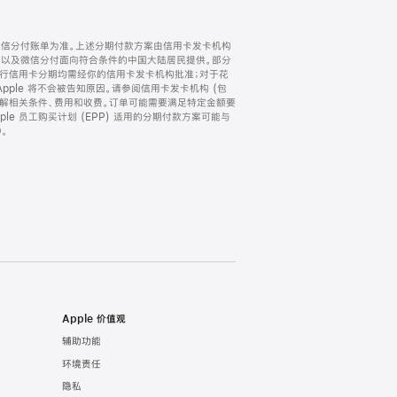
微信分付账单为准。上述分期付款方案由信用卡发卡机构
) 以及微信分付面向符合条件的中国大陆居民提供。部分
家。所有银行信用卡分期均需经你的信用卡发卡机构批准；对于花
ple 将不会被告知原因。请参阅信用卡发卡机构 (包
了解相关条件、费用和收费。订单可能需要满足特定金额要
e 员工购买计划 (EPP) 适用的分期付款方案可能与
。
Apple 价值观
辅助功能
环境责任
隐私