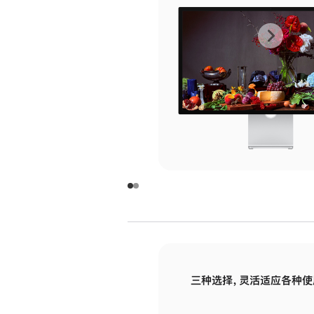
上
下
一
一
张
张
图
图
库
库
图
图
片
片
-
-
玻
玻
璃
璃
三种选择，灵活适应各种使
面
面
板
板