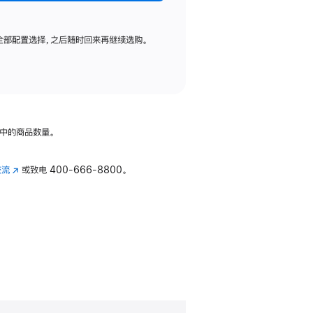
全部配置选择，之后随时回来再继续选购。
中的商品数量。
交流
(在
或致电
400-666-8800。
新
窗
口
中
打
开)