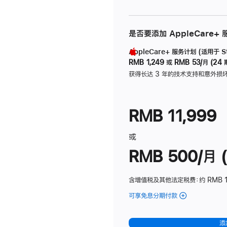
是否要添加 AppleCare+
AppleCare+ 服务计划 (适用于 Stu
RMB 1,249
或
RMB 53/月 (24 
获得长达 3 年的技术支持和意外损
RMB 11,999
或
RMB 500/月 (
含增值税及其他法定税费
：约 RMB 
可享免息分期付款
(Studio
Display
-
添