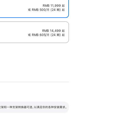
RMB 11,999
起
或 RMB 500/月 (24 期) 起
RMB 14,499
起
或 RMB 605/月 (24 期) 起
配可调倾斜度及高度的支架，额外增加 105
VESA 支架转换器
 有两种支架和一种支架转换器可选，以满足你的各种安装需求。
毫米的高度调节范围。
容的支架 (未随附)