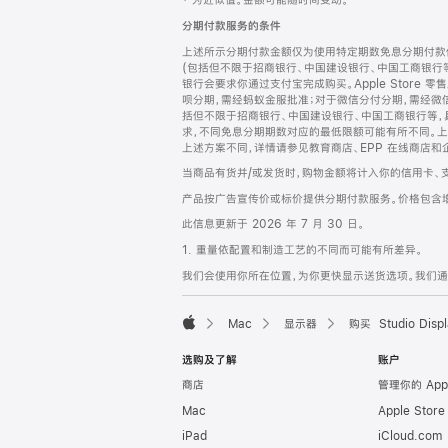
‡ 为近似值。金额可能随时间变动。
注
页
分期付款服务的条件
页
上述所示分期付款金额仅为使用特定期数免息分期付款估
脚
(包括但不限于招商银行、中国建设银行、中国工商银行
银行会要求你通过支付宝完成购买。Apple Store 零
呗分期，需经蚂蚁金服批准；对于微信分付分期，需经微信
括但不限于招商银行、中国建设银行、中国工商银行等，
求，不同免息分期期数对应的最低限额可能有所不同。上述分
上述方案不同，详情请参见教育商店、EPP 在线商店和
当商品有货并/或发货时，购物金额将计入你的信用卡、
产品按广告宣传价或标价提供分期付款服务。价格包含
此信息更新于 2026 年 7 月 30 日。
1. 重量依配置和制造工艺的不同而可能有所差异。
我们会使用你所在位置，为你更快显示送货选项。我们通过你
Mac
显示器
购买 Studio Displ
Apple
选购及了解
账户
商店
管理你的 App
Mac
Apple Stor
iPad
iCloud.com