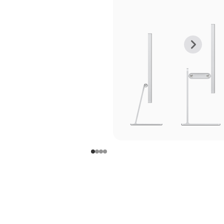
上
下
一
一
张
张
图
图
库
库
图
图
片
片
-
-
支
支
架
架