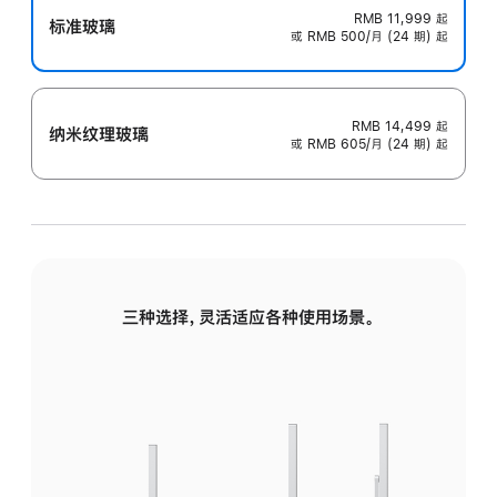
RMB 11,999
起
标准玻璃
或 RMB 500/月 (24 期) 起
RMB 14,499
起
纳米纹理玻璃
或 RMB 605/月 (24 期) 起
三种选择，灵活适应各种使用场景。
标