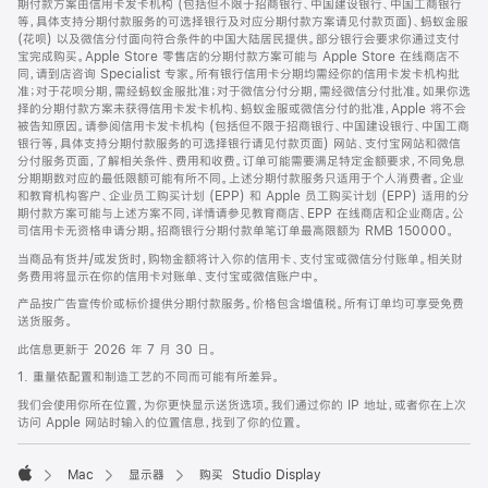
期付款方案由信用卡发卡机构 (包括但不限于招商银行、中国建设银行、中国工商银行
等，具体支持分期付款服务的可选择银行及对应分期付款方案请见付款页面)、蚂蚁金服
(花呗) 以及微信分付面向符合条件的中国大陆居民提供。部分银行会要求你通过支付
宝完成购买。Apple Store 零售店的分期付款方案可能与 Apple Store 在线商店不
同，请到店咨询 Specialist 专家。所有银行信用卡分期均需经你的信用卡发卡机构批
准；对于花呗分期，需经蚂蚁金服批准；对于微信分付分期，需经微信分付批准。如果你选
择的分期付款方案未获得信用卡发卡机构、蚂蚁金服或微信分付的批准，Apple 将不会
被告知原因。请参阅信用卡发卡机构 (包括但不限于招商银行、中国建设银行、中国工商
银行等，具体支持分期付款服务的可选择银行请见付款页面) 网站、支付宝网站和微信
分付服务页面，了解相关条件、费用和收费。订单可能需要满足特定金额要求，不同免息
分期期数对应的最低限额可能有所不同。上述分期付款服务只适用于个人消费者。企业
和教育机构客户、企业员工购买计划 (EPP) 和 Apple 员工购买计划 (EPP) 适用的分
期付款方案可能与上述方案不同，详情请参见教育商店、EPP 在线商店和企业商店。公
司信用卡无资格申请分期。招商银行分期付款单笔订单最高限额为 RMB 150000。
当商品有货并/或发货时，购物金额将计入你的信用卡、支付宝或微信分付账单。相关财
务费用将显示在你的信用卡对账单、支付宝或微信账户中。
产品按广告宣传价或标价提供分期付款服务。价格包含增值税。所有订单均可享受免费
送货服务。
此信息更新于 2026 年 7 月 30 日。
1. 重量依配置和制造工艺的不同而可能有所差异。
我们会使用你所在位置，为你更快显示送货选项。我们通过你的 IP 地址，或者你在上次
访问 Apple 网站时输入的位置信息，找到了你的位置。
Mac
显示器
购买 Studio Display