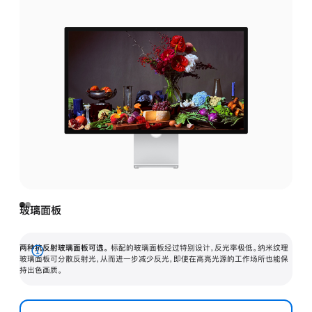
玻璃面板
两种抗反射玻璃面板可选。
标配的玻璃面板经过特别设计，反光率极低。纳米纹理
展
玻璃面板可分散反射光，从而进一步减少反光，即使在高亮光源的工作场所也能保
持出色画质。
开