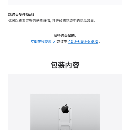
VESA
支
想购买多件商品？
架
你可以查看完整的送货详情，并更改购物袋中的商品数量。
转
换
器
获得购买帮助，
的
立即在线交流
(在
或致电
400-666-8800
。
分
新
期
窗
付
口
包装内容
款
中
选
打
项)
开)