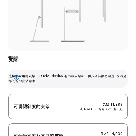
支架
选择你合用的支架。
Studio Display 有两种支架和一种支架转换器可选，以满足
展
你的各种安装需求。
开
RMB 11,999
可调倾斜度的支架
或 RMB 500/月 (24 期) 起
RMB 14,999
可调倾斜度及高‍度的支‍架