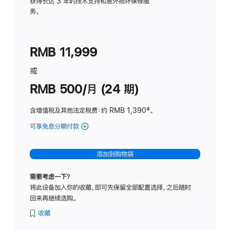
务
获得长达 3 年的技术支持和意外损坏保修服
务。
计
划
(适
RMB 11,999
用
于
或
Studio
RMB 500/月 (24 期)
Display
含增值税及其他法定税费
：约 RMB 1,390
脚
‡。
注
可享免息分期付款
(Studio
Display
-
添加到购物袋
标
准
需要考虑一下？
玻
将此设备加入你的收藏，即可先保留全部配置选择，之后随时
璃
回来再继续选购。
面
板
收藏
-