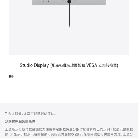
Studio Display (配备标准玻璃面板和 VESA 支架转换器)
网
脚
‡ 为近似值。金额可能随时间变动。
注
页
分期付款服务的条件
页
上述所示分期付款金额仅为使用特定期数免息分期付款估算得出的示例 (仅显示整数数
脚
额，未显示小数点以后的金额)，实际支付金额以银行、花呗或微信分付账单为准。上述分