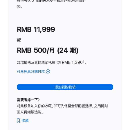
务
获得长达 3 年的技术支持和意外损坏保修服
务。
计
划
(适
RMB 11,999
用
于
或
Studio
RMB 500/月 (24 期)
Display
含增值税及其他法定税费
：约 RMB 1,390
脚
‡。
注
可享免息分期付款
(Studio
Display
-
添加到购物袋
标
准
需要考虑一下？
玻
将此设备加入你的收藏，即可先保留全部配置选择，之后随时
璃
回来再继续选购。
面
板
收藏
-