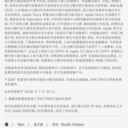
期付款方案由信用卡发卡机构 (包括但不限于招商银行、中国建设银行、中国工商银行
等，具体支持分期付款服务的可选择银行及对应分期付款方案请见付款页面)、蚂蚁金服
(花呗) 以及微信分付面向符合条件的中国大陆居民提供。部分银行会要求你通过支付
宝完成购买。Apple Store 零售店的分期付款方案可能与 Apple Store 在线商店不
同，请到店咨询 Specialist 专家。所有银行信用卡分期均需经你的信用卡发卡机构批
准；对于花呗分期，需经蚂蚁金服批准；对于微信分付分期，需经微信分付批准。如果你选
择的分期付款方案未获得信用卡发卡机构、蚂蚁金服或微信分付的批准，Apple 将不会
被告知原因。请参阅信用卡发卡机构 (包括但不限于招商银行、中国建设银行、中国工商
银行等，具体支持分期付款服务的可选择银行请见付款页面) 网站、支付宝网站和微信
分付服务页面，了解相关条件、费用和收费。订单可能需要满足特定金额要求，不同免息
分期期数对应的最低限额可能有所不同。上述分期付款服务只适用于个人消费者。企业
和教育机构客户、企业员工购买计划 (EPP) 和 Apple 员工购买计划 (EPP) 适用的分
期付款方案可能与上述方案不同，详情请参见教育商店、EPP 在线商店和企业商店。公
司信用卡无资格申请分期。招商银行分期付款单笔订单最高限额为 RMB 150000。
当商品有货并/或发货时，购物金额将计入你的信用卡、支付宝或微信分付账单。相关财
务费用将显示在你的信用卡对账单、支付宝或微信账户中。
产品按广告宣传价或标价提供分期付款服务。价格包含增值税。所有订单均可享受免费
送货服务。
此信息更新于 2026 年 7 月 30 日。
1. 重量依配置和制造工艺的不同而可能有所差异。
我们会使用你所在位置，为你更快显示送货选项。我们通过你的 IP 地址，或者你在上次
访问 Apple 网站时输入的位置信息，找到了你的位置。
Mac
显示器
购买 Studio Display