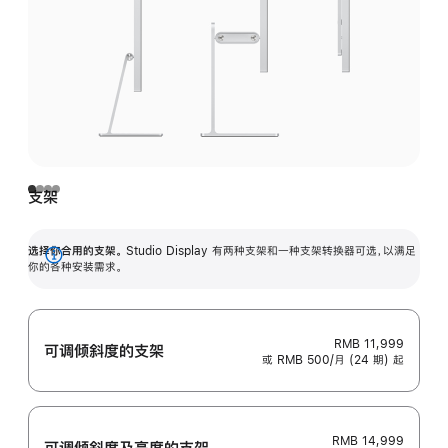
支架
选择你合用的支架。
Studio Display 有两种支架和一种支架转换器可选，以满足
展
你的各种安装需求。
开
RMB 11,999
可调倾斜度的支架
或 RMB 500/月 (24 期) 起
RMB 14,999
可调倾斜度及高‍度的支‍架