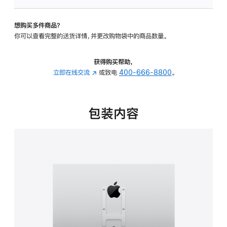
VESA
支
想购买多件商品？
架
你可以查看完整的送货详情，并更改购物袋中的商品数量。
转
换
器
获得购买帮助，
的
立即在线交流
(在
或致电
400-666-8800
。
分
新
期
窗
付
口
包装内容
款
中
选
打
项)
开)