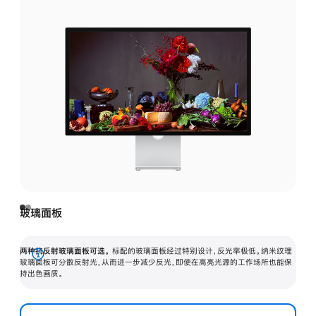
玻璃面板
两种抗反射玻璃面板可选。
标配的玻璃面板经过特别设计，反光率极低。纳米纹理
展
玻璃面板可分散反射光，从而进一步减少反光，即使在高亮光源的工作场所也能保
持出色画质。
开