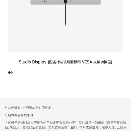
Studio Display (配备标准玻璃面板和 VESA 支架转换器)
网
脚
‡ 为近似值。金额可能随时间变动。
注
页
分期付款服务的条件
页
上述所示分期付款金额仅为使用特定期数免息分期付款估算得出的示例 (仅显示整数数
脚
额，未显示小数点以后的金额)，实际支付金额以银行、花呗或微信分付账单为准。上述分