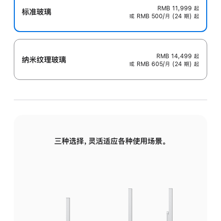
RMB 11,999
起
标准玻璃
或 RMB 500/月 (24 期) 起
RMB 14,499
起
纳米纹理玻璃
或 RMB 605/月 (24 期) 起
三种选择，灵活适应各种使用场景。
标